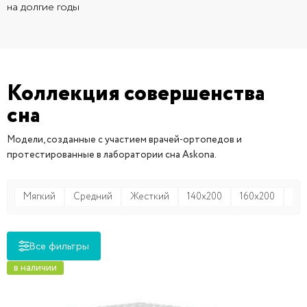
на долгие годы
Коллекция совершенства
сна
Модели, созданные с участием врачей-ортопедов и
протестированные в лаборатории сна Askona.
Мягкий
Средний
Жесткий
140x200
160x200
18
Все фильтры
в наличии