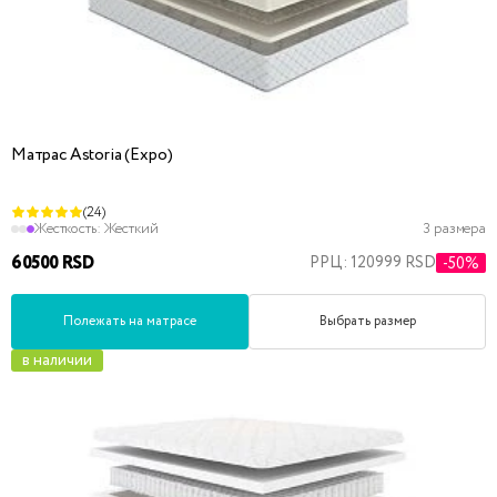
Матрас Astoria (Expo)
(24)
Жесткость:
Жесткий
3 размера
60500 RSD
РРЦ: 120999 RSD
-50%
Полежать на матрасе
Выбрать размер
в наличии