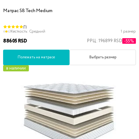
Матрас S8 Tech Medium
(1)
Жесткость:
Средний
1 размер
88605 RSD
РРЦ: 196899 RSD
-55%
Полежать на матрасе
Выбрать размер
в наличии