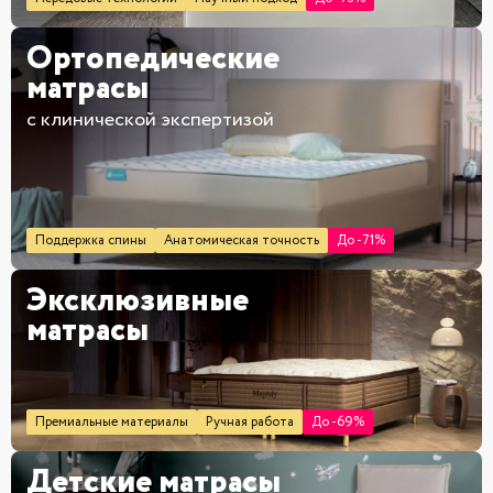
Ортопедические
матрасы
с клинической экспертизой
Поддержка спины
Анатомическая точность
До -71%
Эксклюзивные
матрасы
Премиальные материалы
Ручная работа
До -69%
Детские матрасы