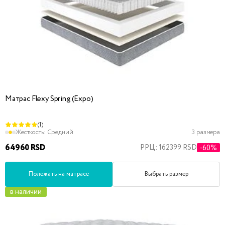
Матрас Flexy Spring (Expo)
(1)
Жесткость:
Средний
3 размера
64960 RSD
РРЦ: 162399 RSD
-60%
Полежать на матрасе
Выбрать размер
в наличии