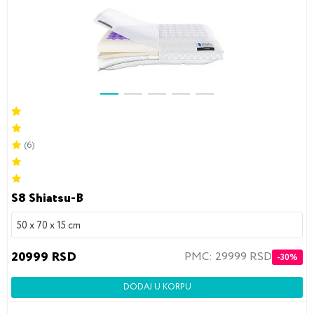
(6)
S8 Shiatsu-B
50 x 70 x 15 cm
20999 RSD
PMC: 29999 RSD
-30%
DODAJ U KORPU