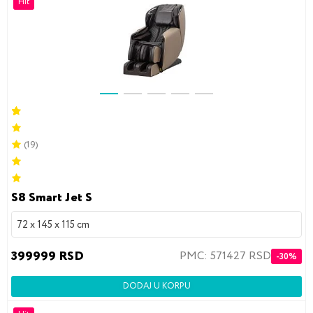
Hit
(19)
S8 Smart Jet S
72 x 145 x 115 cm
399999 RSD
PMC: 571427 RSD
-30%
DODAJ U KORPU