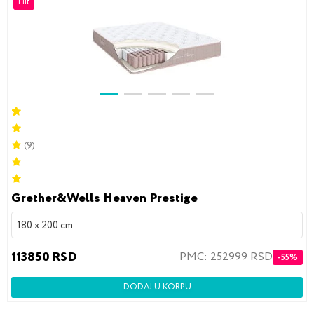
Hit
(9)
Grether&Wells Heaven Prestige
180 x 200 cm
113850 RSD
PMC: 252999 RSD
-55%
DODAJ U KORPU