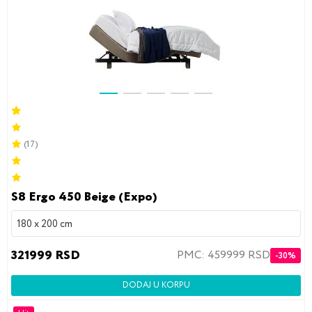
(17)
S8 Ergo 450 Beige (Expo)
180 x 200 cm
321999 RSD
PMC: 459999 RSD
-30%
DODAJ U KORPU