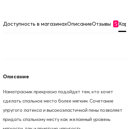
Доступность в магазинах
Описание
Отзывы
Хар
5
Описание
Наматрасник прекрасно подойдет тем, кто хочет
сделать спальное место более мягким. Сочетание
упругого латекса и высокоэластичной пены позволяет
придать спальному месту как желаемый уровень
мягкости, так и приятную упругость.