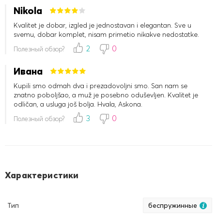
Nikola
Kvalitet je dobar, izgled je jednostavan i elegantan. Sve u
svemu, dobar komplet, nisam primetio nikakve nedostatke.
2
0
Полезный обзор?
Ивана
Kupili smo odmah dva i prezadovoljni smo. San nam se
znatno poboljšao, a muž je posebno oduševljen. Kvalitet je
odličan, a usluga još bolja. Hvala, Askona.
3
0
Полезный обзор?
Характеристики
Тип
беспружинные