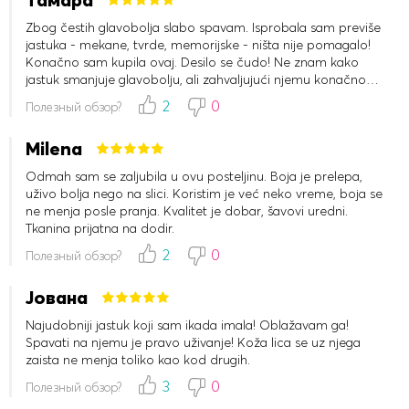
Zbog čestih glavobolja slabo spavam. Isprobala sam previše
jastuka - mekane, tvrde, memorijske - ništa nije pomagalo!
Konačno sam kupila ovaj. Desilo se čudo! Ne znam kako
jastuk smanjuje glavobolju, ali zahvaljujući njemu konačno
spavam kao čovek. Fantastičan je!
2
0
Полезный обзор?
Milena
Odmah sam se zaljubila u ovu posteljinu. Boja je prelepa,
uživo bolja nego na slici. Koristim je već neko vreme, boja se
ne menja posle pranja. Kvalitet je dobar, šavovi uredni.
Tkanina prijatna na dodir.
2
0
Полезный обзор?
Јована
Najudobniji jastuk koji sam ikada imala! Oblažavam ga!
Spavati na njemu je pravo uživanje! Koža lica se uz njega
zaista ne menja toliko kao kod drugih.
3
0
Полезный обзор?