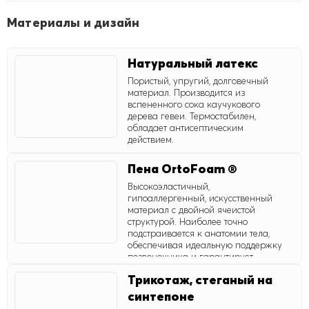
Материалы и дизайн
Натуральный латекс
Пористый, упругий, долговечный
материал. Производится из
вспененного сока каучукового
дерева гевеи. Термостабилен,
обладает антисептическим
действием.
Пена OrtoFoam ®
Высокоэластичный,
гипоаллергенный, искусственный
материал с двойной ячеистой
структурой. Наиболее точно
подстраивается к анатомии тела,
обеспечивая идеальную поддержку
позвоночника и гарантирует
сбалансированный микроклимат
Трикотаж, стеганый на
сна.
синтепоне