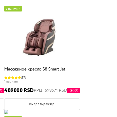
в наличии
ящиком для белья
Массажное кресло S8 Smart Jet
(17)
полуторные
двуспальные
1 вариант
489000 RSD
РРЦ: 698571 RSD
0%
-30%
Выбрать размер