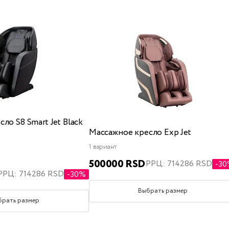
ло S8 Smart Jet Black
Массажное кресло Exp Jet
1 вариант
500000 RSD
РРЦ: 714286 RSD
-3
РРЦ: 714286 RSD
-30%
Выбрать размер
брать размер