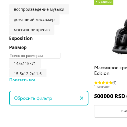
в наличии
воспроизведение музыки
домашний массажер
массажное кресло
Exposition
Размер
145x115x71
Массажное крес
Edition
15.5x12.2x11.6
Показать все
(4)
162x121x82
1 вариант
20x10x9,5
500000 RSD
Сбросить фильтр
21x10.8x7.8cm
Вы
36x23x10
45.5x35.9x30