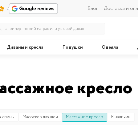
Блог
Доставка и опл
Диваны и кресла
Подушки
Одеяла
Кровати
Поду
ассажное кресло
я спины
Массажер для шеи
Массажное кресло
В наличии