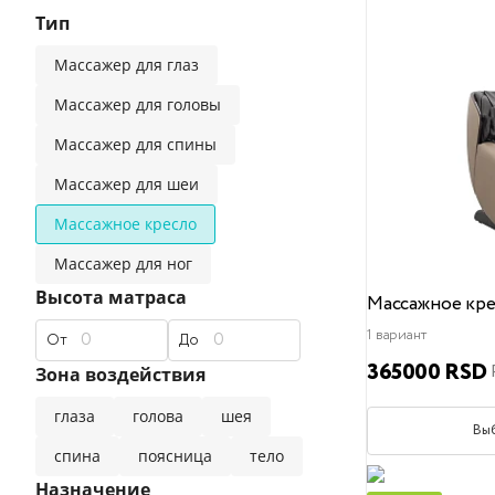
Тип
прямые диваны
классические
современные
Массажер для глаз
Эксклюзивные матрасы
Двуспальные кровати
Универсальные подушки
Детские одеяла
Премиальные материалы,
Массажер для головы
Массажер для спины
популярные фильтры
популярные фильтры
Массажер для шеи
Детские матрасы
Безопасные материалы
120x200
для сна на боку
140x200
для сна на спине
160x200
180x200
для сна на живо
200
Массажное кресло
Массажер для ног
популярные фильтры
Высота матраса
Массажное крес
1 вариант
Наматрасники
Жесткий
Средний
Мягкий
От
До
365000 RSD
Зона воздействия
глаза
голова
шея
Вы
спина
поясница
тело
Назначение