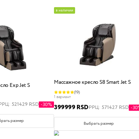
средняя жесткость
в наличии
те
x200
детские
полуторные
с подъемным механизмом
с 
Массажное кресло S8 Smart Jet S
ло Exp Jet S
(19)
160x200
180x200
200x200
односпальные
1 вариант
РРЦ: 521429 RSD
-30%
399999 RSD
РРЦ: 571427 RSD
-3
брать размер
Выбрать размер