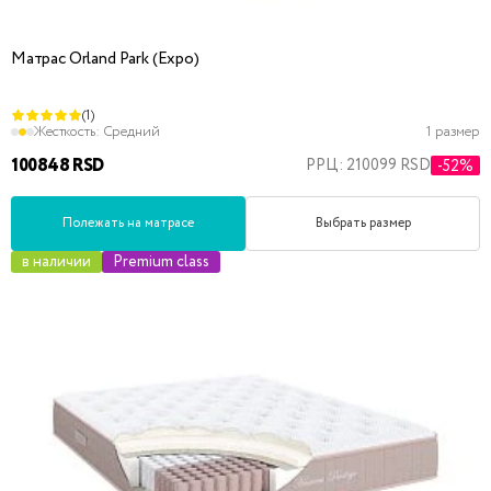
Матрас Orland Park (Expo)
(1)
Жесткость:
Средний
1 размер
100848 RSD
РРЦ: 210099 RSD
-52%
Полежать на матрасе
Выбрать размер
в наличии
Premium class