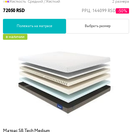
Жесткость:
Средний / Жесткий
2 размера
72050 RSD
РРЦ: 144099 RSD
-50%
Полежать на матрасе
Выбрать размер
в наличии
Матрас S8 Tech Medium