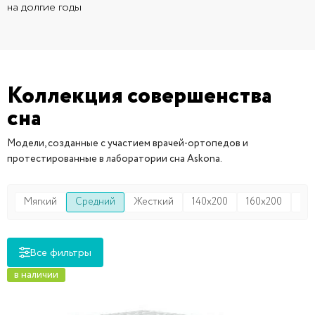
на долгие годы
Коллекция совершенства
сна
Модели, созданные с участием врачей-ортопедов и
протестированные в лаборатории сна Askona.
Мягкий
Средний
Жесткий
140x200
160x200
18
Все фильтры
в наличии