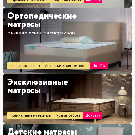
Ортопедические
матрасы
с клинической экспертизой
Поддержка спины
Анатомическая точность
До -71%
Эксклюзивные
матрасы
Премиальные материалы
Ручная работа
До -69%
Детские матрасы