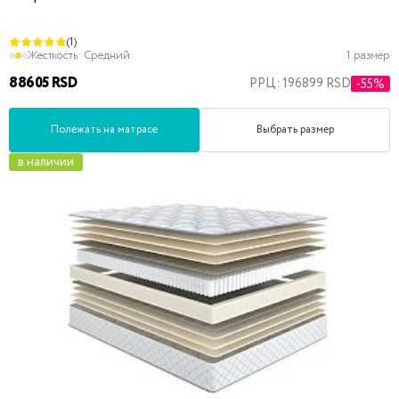
(1)
Жесткость:
Средний
1 размер
88605 RSD
РРЦ: 196899 RSD
-55%
Полежать на матрасе
Выбрать размер
в наличии