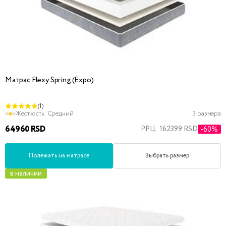
Матрас Flexy Spring (Expo)
(1)
Жесткость:
Средний
3 размера
64960 RSD
РРЦ: 162399 RSD
-60%
Полежать на матрасе
Выбрать размер
в наличии