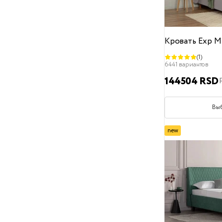
100
100x180
100x190
Кровать Exp M
100x200
(1)
6441 вариантов
120
144504 RSD
120x190
Вы
120x200
120x210
new
120x220
135x190
140x190
140x200
140x210