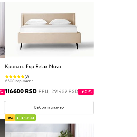
Кровать Exp Relax Nova
(3)
6608 вариантов
116600 RSD
РРЦ: 291499 RSD
4%
-60%
Выбрать размер
new
в наличии