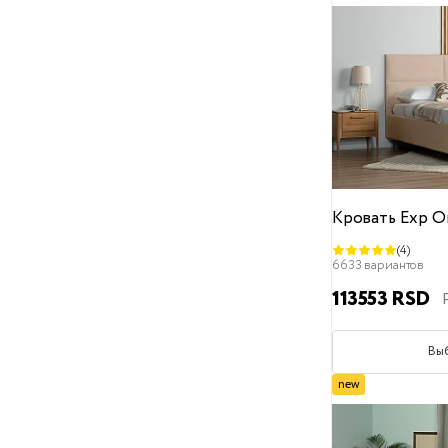
Рогожка
Искусственная кожа
Стиль кровати
Классический
Лофт
Минимализм
Современный
Скандинавский
Хай-тек
Модерн
Арт-деко
Кровать Exp O
Английский
Высота изголовья
(4)
6633 вариантов
От
До
113553 RSD
Место для хранения
Вы
Без ящика
С ящиком
new
Декор
Без декора