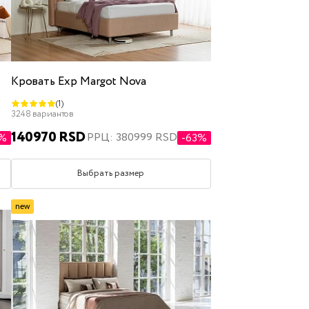
Кровать Exp Margot Nova
(1)
3248 вариантов
140970 RSD
РРЦ: 380999 RSD
2%
-63%
Выбрать размер
new