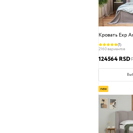
17 см
31 см
Материал ножек
Металлические
Деревянные
Кровать Exp Ar
Пластиковые
(1)
Допустимая высота матраса
2160 вариантов
до 25 см
до 27 см
до 30 см
124564 RSD
до 35 см
до 40 см
Вы
от 17 см до 30 см
Чехлы на царгах
new
Несъемные
Съемные
Exposition
Размер