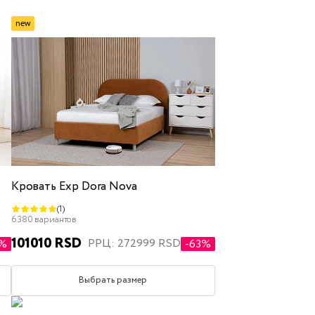
new
ящиком для белья
Кровать Exp Dora Nova
(1)
полуторные
двуспальные
6380 вариантов
101010 RSD
РРЦ: 272999 RSD
3%
-63%
Выбрать размер