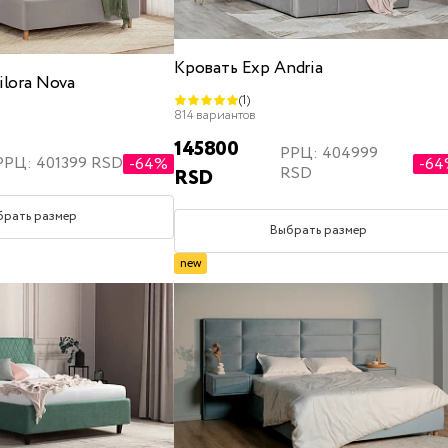
Кровать Exp Andria
ilora Nova
(1)
814 вариантов
145800
РРЦ: 404999
РРЦ: 401399 RSD
-64%
-6
RSD
RSD
брать размер
Выбрать размер
new