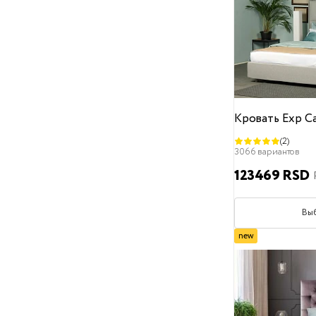
Декоративные гвозди
Жемчуг
Пуговицы
Дизайн изголовья
Геометрический рисунок
Каретная стяжка
Кровать Exp Ca
Прямое изголовье без дизайна
(2)
3066 вариантов
Утяжки
123469 RSD
Ножки
На ножках
Без ножек
Вы
Утопленные ножки
new
Высота от пола
0 см
3 см
6 см
7 см
8 см
9 см
12 см
13 см