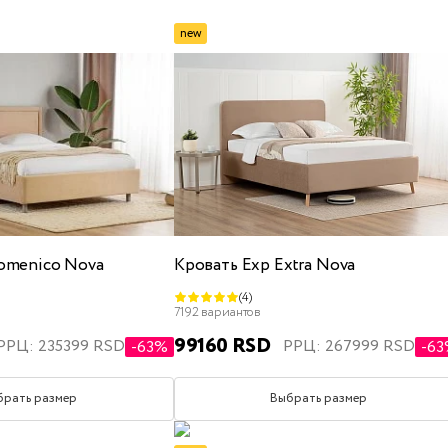
средняя жесткость
new
те
x200
детские
полуторные
с подъемным механизмом
с 
omenico Nova
Кровать Exp Extra Nova
(4)
160x200
180x200
200x200
односпальные
7192 вариантов
99160 RSD
РРЦ: 235399 RSD
РРЦ: 267999 RSD
-63%
-6
брать размер
Выбрать размер