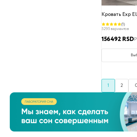
140x220
Кровать Exp El
150
(1)
5295 вариантов
150x190
156492 RSD
Р
150x200
150x210
Вы
150x220
160x190
160x200
1
2
160x210
160x220
180x190
180x200