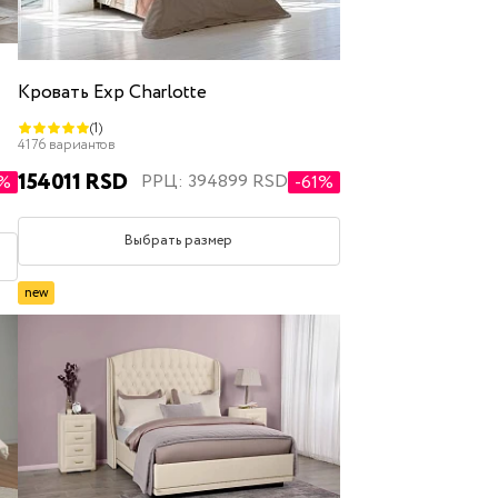
Кровать Exp Charlotte
(1)
4176 вариантов
154011 RSD
РРЦ: 394899 RSD
4%
-61%
Выбрать размер
new