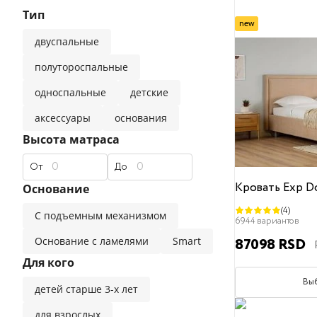
Тип
прямые диваны
классические
современные
new
двуспальные
Эксклюзивные матрасы
Двуспальные кровати
Универсальные подушки
Детские одеяла
Премиальные материалы,
полутороспальные
односпальные
детские
популярные фильтры
популярные фильтры
аксессуары
основания
Детские матрасы
Безопасные материалы
120x200
для сна на боку
Высота матраса
140x200
для сна на спине
160x200
180x200
для сна на живо
200
От
До
популярные фильтры
Кровать Exp D
Основание
(4)
С подъемным механизмом
Наматрасники
Жесткий
Средний
Мягкий
6944 вариантов
Основание с ламелями
Smart
87098 RSD
Для кого
Вы
детей старше 3-х лет
для взрослых