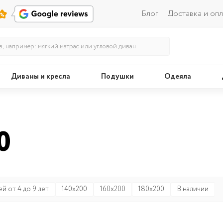
Блог
Доставка и опл
Диваны и кресла
Подушки
Одеяла
Кровати
Поду
0
ей от 4 до 9 лет
140x200
160x200
180x200
В наличии