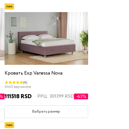
new
Кровать Exp Vanessa Nova
(4)
6440 вариантов
111518 RSD
РРЦ: 301399 RSD
4%
-63%
Выбрать размер
new