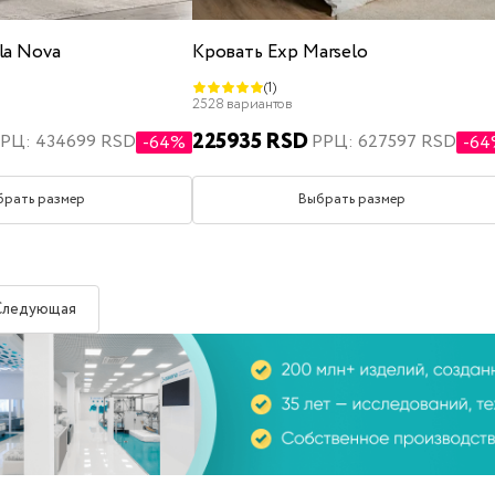
la Nova
Кровать Exp Marselo
(1)
2528 вариантов
225935 RSD
РЦ: 434699 RSD
РРЦ: 627597 RSD
-64%
-6
брать размер
Выбрать размер
Следующая