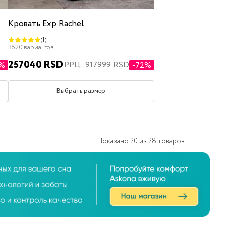
Кровать Exp Rachel
(1)
3520 вариантов
257040 RSD
РРЦ: 917999 RSD
4%
-72%
Выбрать размер
Показано
20
из
28
товаров