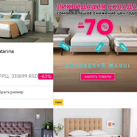
tarina
РРЦ: 333699 RSD
-63%
брать размер
new