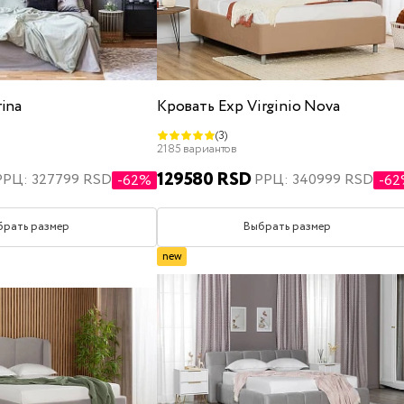
ina
Кровать Exp Virginio Nova
(3)
2185 вариантов
129580 RSD
РРЦ: 327799 RSD
РРЦ: 340999 RSD
-62%
-6
брать размер
Выбрать размер
new