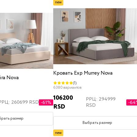
new
Кровать Exp Murrey Nova
ira Nova
(1)
6380 вариантов
106200
РРЦ: 294999
РРЦ: 260699 RSD
-61%
-6
RSD
RSD
брать размер
Выбрать размер
new