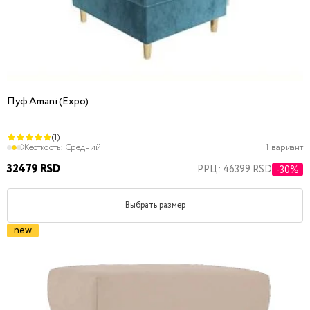
Пуф Amani (Expo)
(1)
Жесткость:
Средний
1 вариант
32479 RSD
РРЦ: 46399 RSD
-30%
Выбрать размер
new