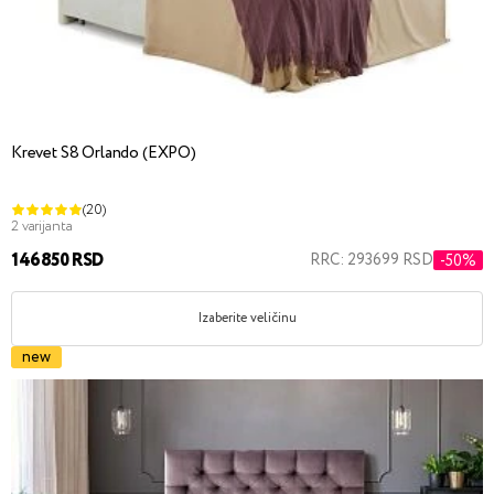
Krevet S8 Orlando (EXPO)
(20)
2 varijanta
146850 RSD
RRC: 293699 RSD
-50%
Izaberite veličinu
new