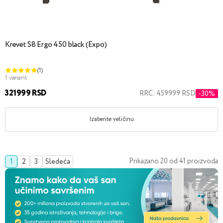
Krevet S8 Ergo 450 black (Expo)
(1)
1 variant
321999 RSD
RRC: 459999 RSD
-30%
Izaberite veličinu
Prikazano
20
od
41
proizvoda
1
2
3
Sledeća