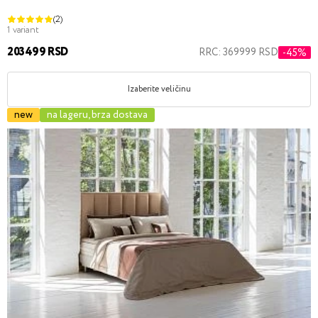
(2)
1 variant
203499 RSD
RRC: 369999 RSD
-45%
Izaberite veličinu
new
na lageru, brza dostava