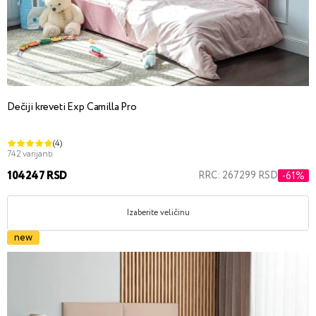
Dečiji kreveti Exp Camilla Pro
(4)
742 varijanti
104247 RSD
RRC: 267299 RSD
-61%
Izaberite veličinu
new