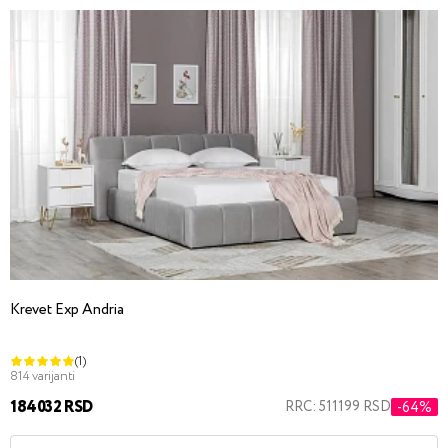
Krevet Exp Andria
(1)
814 varijanti
184032 RSD
RRC: 511199 RSD
-64%