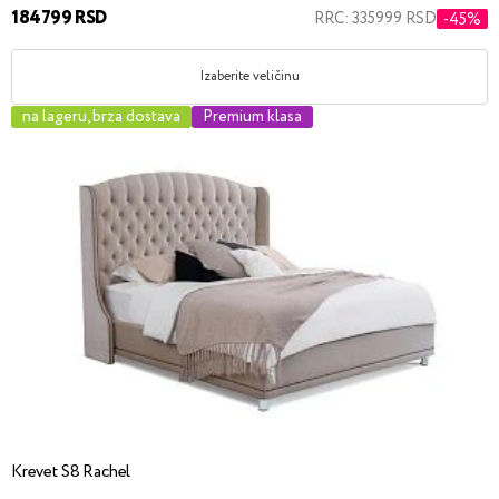
184799 RSD
RRC: 335999 RSD
-45%
Izaberite veličinu
na lageru, brza dostava
Premium klasa
Krevet S8 Rachel