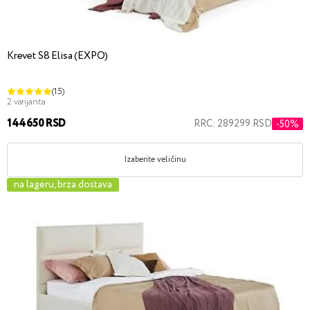
Krevet S8 Elisa (EXPO)
(15)
2 varijanta
144650 RSD
RRC: 289299 RSD
-50%
Izaberite veličinu
na lageru, brza dostava