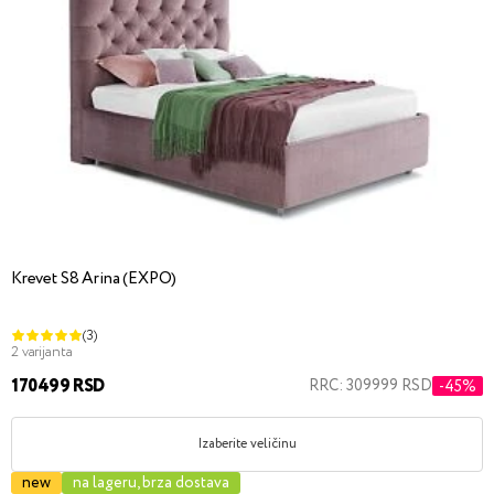
Krevet S8 Arina (EXPO)
(3)
2 varijanta
170499 RSD
RRC: 309999 RSD
-45%
Izaberite veličinu
new
na lageru, brza dostava