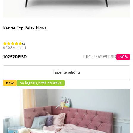
Krevet Exp Relax Nova
(3)
6608 varijanti
102520 RSD
RRC: 256299 RSD
-60%
Izaberite veličinu
new
na lageru, brza dostava