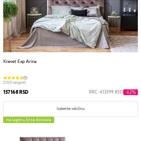
Krevet Exp Arina
(1)
2160 varijanti
157168 RSD
RRC: 413599 RSD
-62%
Izaberite veličinu
na lageru, brza dostava