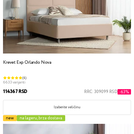
Krevet Exp Orlando Nova
(4)
6633 varijanti
114367 RSD
RRC: 309099 RSD
-63%
Izaberite veličinu
new
na lageru, brza dostava