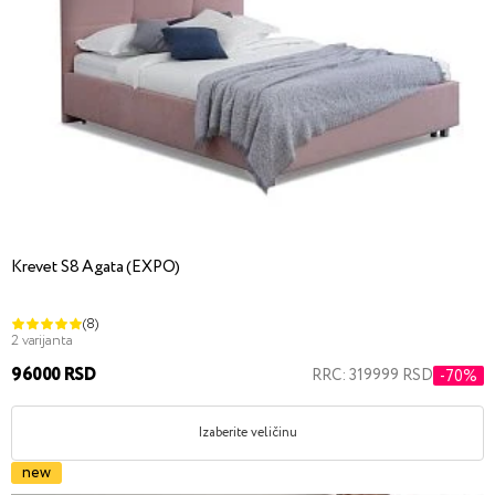
Krevet S8 Agata (EXPO)
(8)
2 varijanta
96000 RSD
RRC: 319999 RSD
-70%
Izaberite veličinu
new