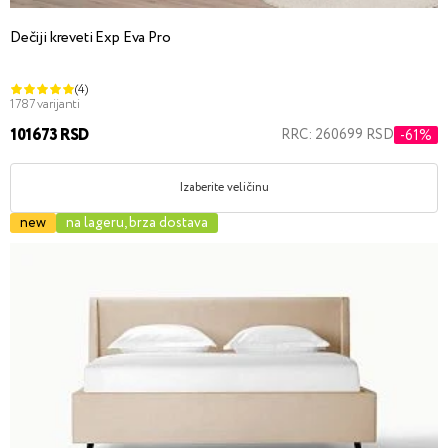
Dečiji kreveti Exp Eva Pro
(4)
1787 varijanti
101673 RSD
RRC: 260699 RSD
-61%
Izaberite veličinu
new
na lageru, brza dostava