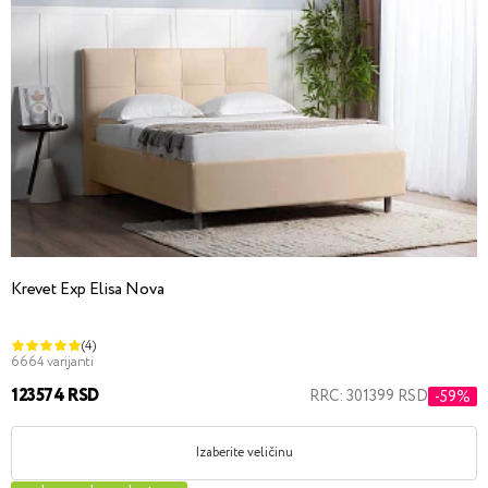
Krevet Exp Elisa Nova
(4)
6664 varijanti
123574 RSD
RRC: 301399 RSD
-59%
Izaberite veličinu