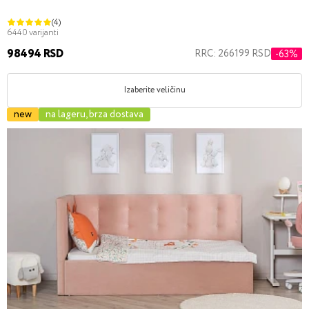
(4)
6440 varijanti
98494 RSD
RRC: 266199 RSD
-63%
Izaberite veličinu
new
na lageru, brza dostava