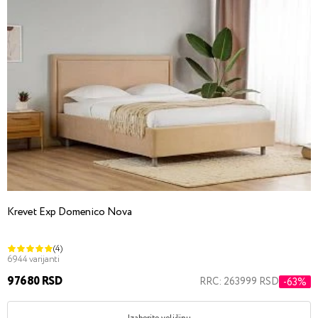
Krevet Exp Domenico Nova
(4)
6944 varijanti
97680 RSD
RRC: 263999 RSD
-63%