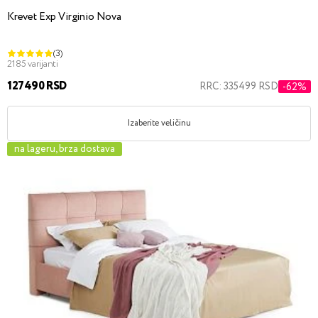
Krevet Exp Virginio Nova
(3)
2185 varijanti
127490 RSD
RRC: 335499 RSD
-62%
Izaberite veličinu
na lageru, brza dostava