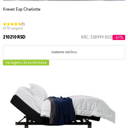
Krevet Exp Charlotte
(1)
4176 varijanti
210210 RSD
RRC: 538999 RSD
-61%
Izaberite veličinu
na lageru, brza dostava