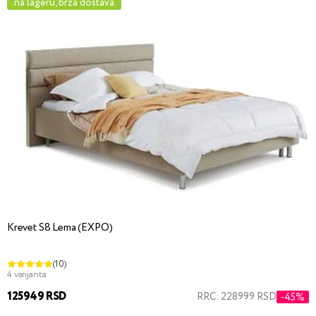
na lageru, brza dostava
Krevet S8 Lema (EXPO)
(10)
4 varijanta
125949 RSD
RRC: 228999 RSD
-45%