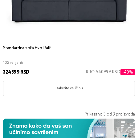
Standardna sofa Exp Ralf
102 varijanti
324599 RSD
RRC: 540999 RSD
-40%
Izaberite veličinu
Prikazano
3
od
3
proizvoda