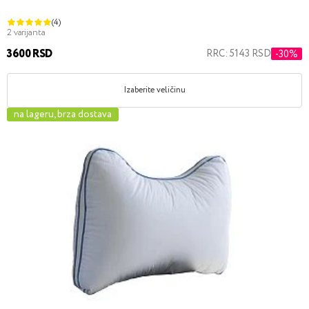
(4)
2 varijanta
3600 RSD
RRC: 5143 RSD
-30%
Izaberite veličinu
na lageru, brza dostava