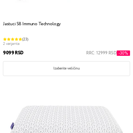
Jastuci S8 Immuno Technology
(23)
2 varijanta
9099 RSD
RRC: 12999 RSD
-30%
Izaberite veličinu