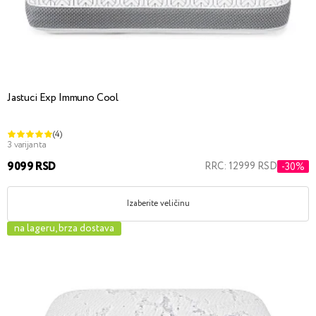
Jastuci Exp Immuno Cool
(4)
3 varijanta
9099 RSD
RRC: 12999 RSD
-30%
Izaberite veličinu
na lageru, brza dostava