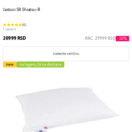
Jastuci S8 Shiatsu-B
(6)
1 variant
20999 RSD
RRC: 29999 RSD
-30%
Izaberite veličinu
new
na lageru, brza dostava