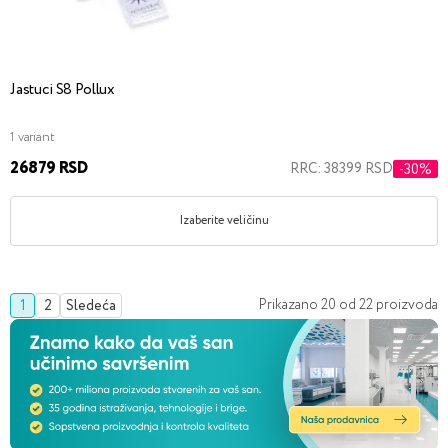
Jastuci S8 Pollux
1 variant
26879 RSD
RRC: 38399 RSD
-30%
Izaberite veličinu
Prikazano
20
od
22
proizvoda
1
2
Sledeća