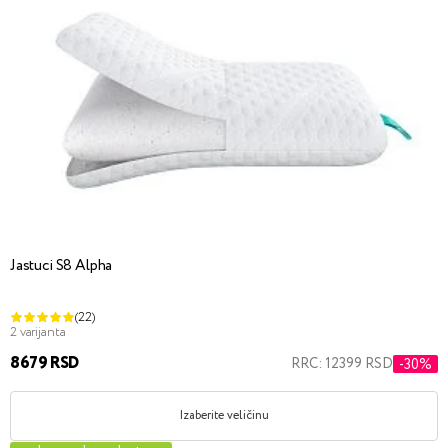
Jastuci S8 Alpha
(22)
2 varijanta
8679 RSD
RRC: 12399 RSD
-30%
Izaberite veličinu