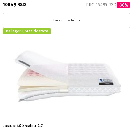
10849 RSD
RRC: 15499 RSD
-30%
Izaberite veličinu
na lageru, brza dostava
Jastuci S8 Shiatsu-CX