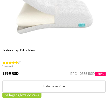
Jastuci Exp Pillo New
(4)
1 variant
7599 RSD
RRC: 10856 RSD
-30%
Izaberite veličinu
na lageru, brza dostava