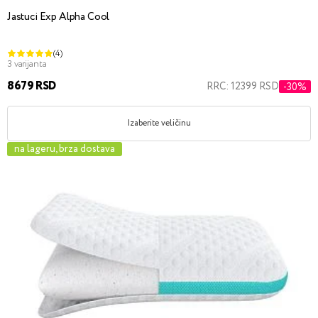
Jastuci Exp Alpha Cool
(4)
3 varijanta
8679 RSD
RRC: 12399 RSD
-30%
Izaberite veličinu
na lageru, brza dostava