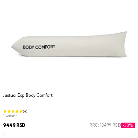
Jastuci Exp Body Comfort
(4)
1 variant
9449 RSD
RRC: 13499 RSD
-30%