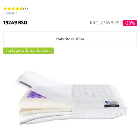
(7)
1 variant
19249 RSD
RRC: 27499 RSD
-30%
Izaberite veličinu
na lageru, brza dostava