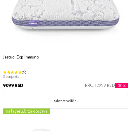
Jastuci Exp Immuno
(6)
3 varijanta
9099 RSD
RRC: 12999 RSD
-30%
Izaberite veličinu
na lageru, brza dostava