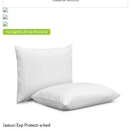
Izaberite veličinu
na lageru, brza dostava
Jastuci Exp Protect-a-bed