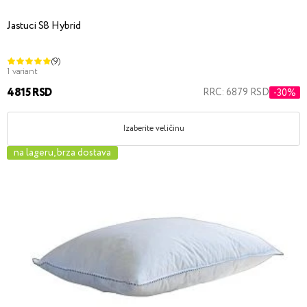
Jastuci S8 Hybrid
(9)
1 variant
4815 RSD
RRC: 6879 RSD
-30%
Izaberite veličinu
na lageru, brza dostava