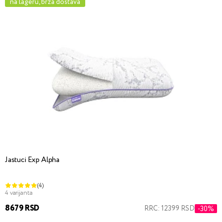
na lageru, brza dostava
Jastuci Exp Alpha
(4)
4 varijanta
8679 RSD
RRC: 12399 RSD
-30%