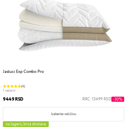
Jastuci Exp Combo Pro
(4)
1 variant
9449 RSD
RRC: 13499 RSD
-30%
Izaberite veličinu
na lageru, brza dostava