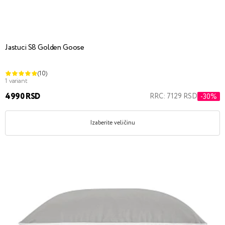
Jastuci S8 Golden Goose
(10)
1 variant
4990 RSD
RRC: 7129 RSD
-30%
Izaberite veličinu