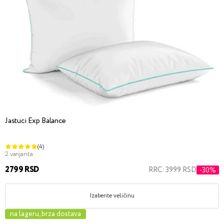
Jastuci Exp Balance
(4)
2 varijanta
2799 RSD
RRC: 3999 RSD
-30%
Izaberite veličinu
na lageru, brza dostava