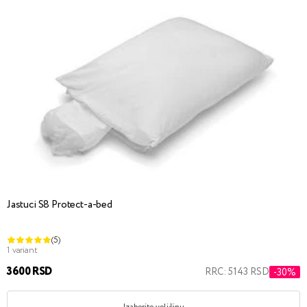
Jastuci S8 Protect-a-bed
(5)
1 variant
3600 RSD
RRC: 5143 RSD
-30%