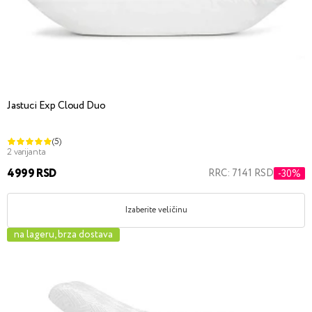
Jastuci Exp Cloud Duo
(5)
2 varijanta
4999 RSD
RRC: 7141 RSD
-30%
Izaberite veličinu
na lageru, brza dostava