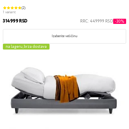
(2)
1 variant
314999 RSD
RRC: 449999 RSD
-30%
Izaberite veličinu
na lageru, brza dostava