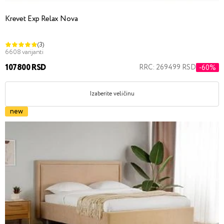
Krevet Exp Relax Nova
(3)
6608 varijanti
107800 RSD
RRC: 269499 RSD
-60%
Izaberite veličinu
new