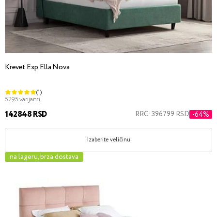
Krevet Exp Ella Nova
(1)
5295 varijanti
142848 RSD
RRC: 396799 RSD
-64%
Izaberite veličinu
na lageru, brza dostava