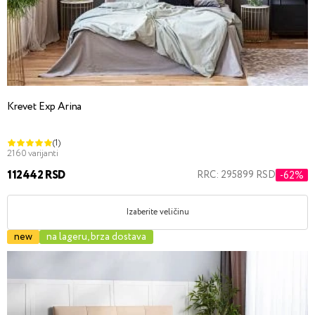
Krevet Exp Arina
(1)
2160 varijanti
112442 RSD
RRC: 295899 RSD
-62%
Izaberite veličinu
new
na lageru, brza dostava