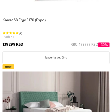
Krevet S8 Ergo 3170 (Expo)
(4)
1 variant
139299 RSD
RRC: 198999 RSD
-30%
Izaberite veličinu
new