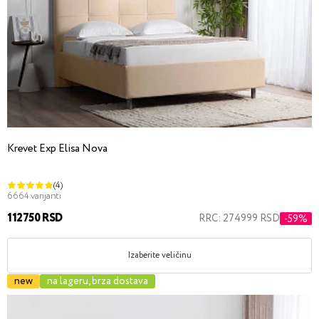
Krevet Exp Elisa Nova
(4)
6664 varijanti
112750 RSD
RRC: 274999 RSD
-59%
Izaberite veličinu
new
na lageru, brza dostava