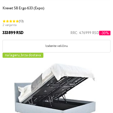
Krevet S8 Ergo 633 (Expo)
(13)
2 varijanta
333899 RSD
RRC: 476999 RSD
-30%
Izaberite veličinu
na lageru, brza dostava