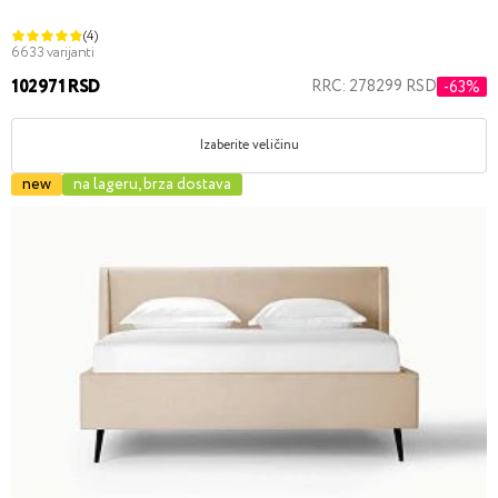
(4)
6633 varijanti
102971 RSD
RRC: 278299 RSD
-63%
Izaberite veličinu
new
na lageru, brza dostava