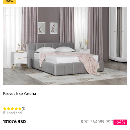
new
Krevet Exp Andria
(1)
814 varijanti
131076 RSD
RRC: 364099 RSD
-64%