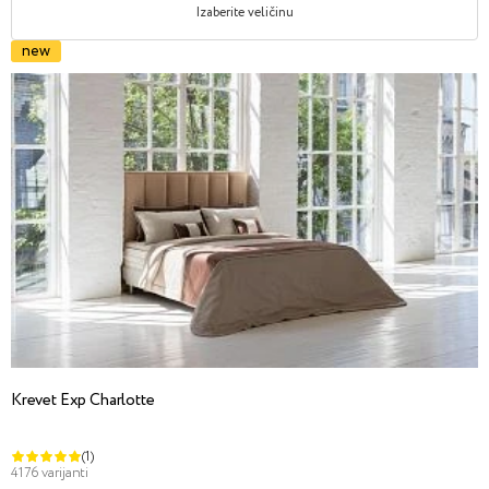
Izaberite veličinu
new
Krevet Exp Charlotte
(1)
4176 varijanti