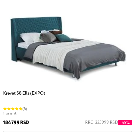
Krevet S8 Ella (EXPO)
(6)
1 variant
184799 RSD
RRC: 335999 RSD
-45%