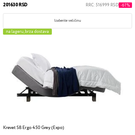
201630 RSD
RRC: 516999 RSD
-61%
Izaberite veličinu
na lageru, brza dostava
Krevet S8 Ergo 450 Grey (Expo)