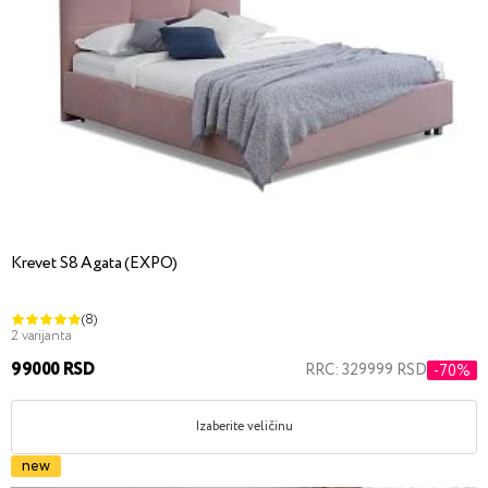
Krevet S8 Agata (EXPO)
(8)
2 varijanta
99000 RSD
RRC: 329999 RSD
-70%
Izaberite veličinu
new