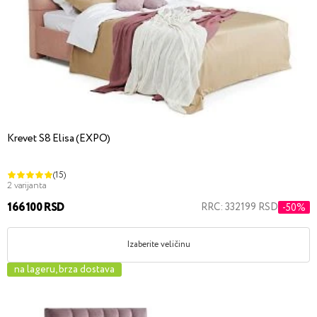
Krevet S8 Elisa (EXPO)
(15)
2 varijanta
166100 RSD
RRC: 332199 RSD
-50%
Izaberite veličinu
na lageru, brza dostava