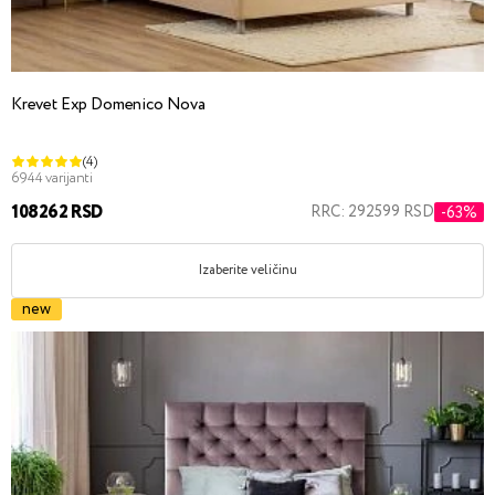
Krevet Exp Domenico Nova
(4)
6944 varijanti
108262 RSD
RRC: 292599 RSD
-63%
Izaberite veličinu
new