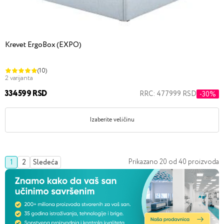
Krevet ErgoBox (EXPO)
(10)
2 varijanta
334599 RSD
RRC: 477999 RSD
-30%
Izaberite veličinu
Prikazano
20
od
40
proizvoda
1
2
Sledeća