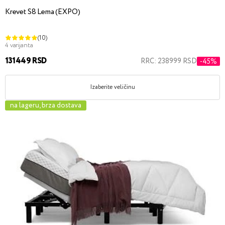
Krevet S8 Lema (EXPO)
(10)
4 varijanta
131449 RSD
RRC: 238999 RSD
-45%
Izaberite veličinu
na lageru, brza dostava