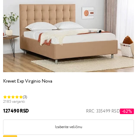
Krevet Exp Virginio Nova
(3)
2185 varijanti
127490 RSD
RRC: 335499 RSD
-62%
Izaberite veličinu