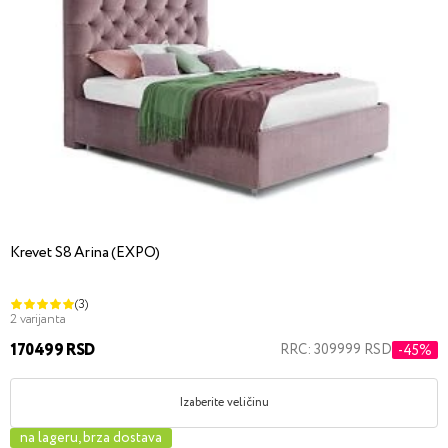
Krevet S8 Arina (EXPO)
(3)
2 varijanta
170499 RSD
RRC: 309999 RSD
-45%
Izaberite veličinu
na lageru, brza dostava