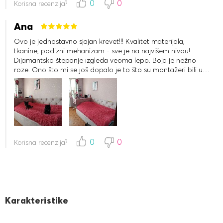
0
0
Korisna recenzija?
Ana
Ovo je jednostavno sjajan krevet!!! Kvalitet materijala,
tkanine, podizni mehanizam - sve je na najvišem nivou!
Dijamantsko štepanje izgleda veoma lepo. Boja je nežno
roze. Ono što mi se još dopalo je to što su montažeri bili u
navlakama za cipele (iskreno, nikada nisam video tako
nešto), i pokupili su za sobom smeće. Sastavili su krevet za
15-20 minuta) Sama izrada kreveta trajala je nešto više od
mesec dana, ali je vredelo toliko čekati!
0
0
Korisna recenzija?
Karakteristike