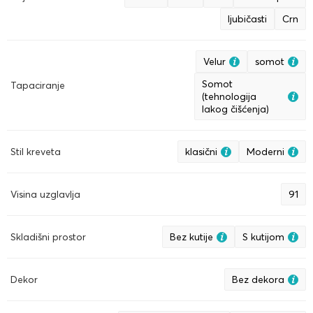
ljubičasti
Crn
Velur
somot
Somot
Tapaciranje
(tehnologija
lakog čišćenja)
Stil kreveta
klasični
Moderni
Visina uzglavlja
91
Skladišni prostor
Bez kutije
S kutijom
Dekor
Bez dekora