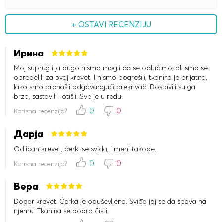
+ OSTAVI RECENZIJU
Ирина
Moj suprug i ja dugo nismo mogli da se odlučimo, ali smo se
opredelili za ovaj krevet. I nismo pogrešili, tkanina je prijatna,
lako smo pronašli odgovarajući prekrivač. Dostavili su ga
brzo, sastavili i otišli. Sve je u redu.
0
0
Korisna recenzija?
Дарја
Odličan krevet, ćerki se sviđa, i meni takođe.
0
0
Korisna recenzija?
Вера
Dobar krevet. Ćerka je oduševljena. Sviđa joj se da spava na
njemu. Tkanina se dobro čisti.