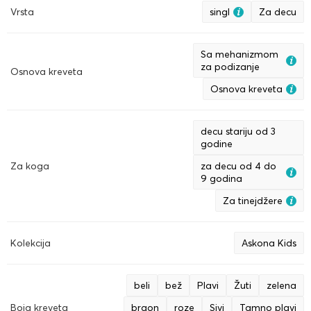
Vrsta
singl
Za decu
Sa mehanizmom
za podizanje
Osnova kreveta
Osnova kreveta
decu stariju od 3
godine
Za koga
za decu od 4 do
9 godina
Za tinejdžere
Kolekcija
Askona Kids
beli
bež
Plavi
Žuti
zelena
Boja kreveta
braon
roze
Sivi
Tamno plavi