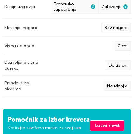
Francusko
Dizajn uzglavlja
Zatezanja
tapaciranje
Materijal nogara
Bez nogara
Visina od poda
0 cm
Dozvoljena visina
Do 25 cm
dušeka
Presvlake na
Neuklonjivi
okvirima
Pomoćnik za izbor kreveta
Izaberi krevet
Kreirajte savršeno mesto za svoj san