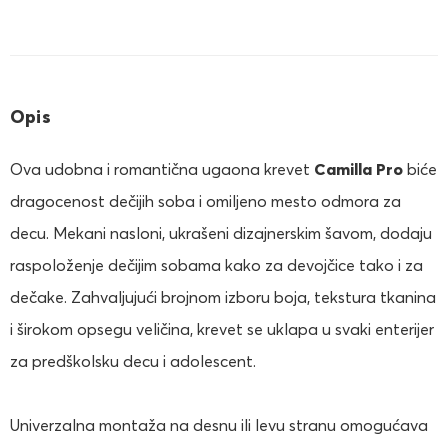
Opis
Ova udobna i romantična ugaona krevet
Camilla Pro
biće
dragocenost dečijih soba i omiljeno mesto odmora za
decu. Mekani nasloni, ukrašeni dizajnerskim šavom, dodaju
raspoloženje dečijim sobama kako za devojčice tako i za
dečake. Zahvaljujući brojnom izboru boja, tekstura tkanina
i širokom opsegu veličina, krevet se uklapa u svaki enterijer
za predškolsku decu i adolescent.
Univerzalna montaža na desnu ili levu stranu omogućava