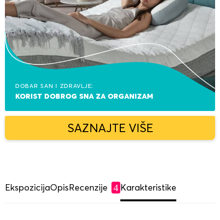
Dobar san i zdravlje:
korist dobrog sna za organizam
SAZNAJTE VIŠE
Ekspozicija
Opis
Recenzije
Karakteristike
4