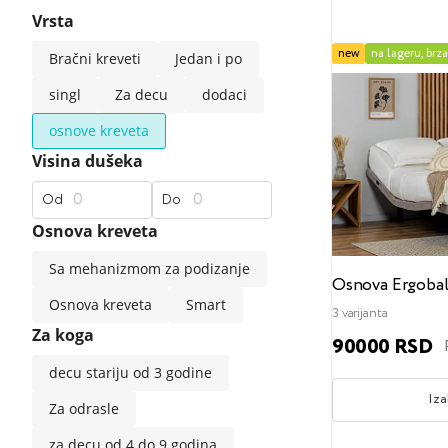
Vrsta
standardne sofe
klasične
moderne
srednje t
new
na lageru, brz
Bračni kreveti
Jedan i po
Ekskluzivni madraci
Bračni kreveti
Univerzalni jastuci
Dečji jorgani
Premium materijali
singl
Za decu
dodaci
osnove kreveta
Popularni filteri
Popularni filteri
Visina dušeka
Dečji madraci
Sigurni materijali
120x200
za spavanje na boku
140x200
za spavanje na leđima
160x200
180x200
za spav
200
Od
Do
Osnova kreveta
Popularni filteri
Sa mehanizmom za podizanje
Osnova Ergobal
Osnova kreveta
Smart
Naddušeci
Tvrd
Srednji
Mekani
160x200
3 varijanta
Za koga
90000 RSD
decu stariju od 3 godine
Iza
Za odrasle
za decu od 4 do 9 godina