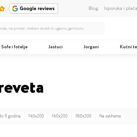
Blog
Isporuka i plać
Sofe i fotelje
Jastuci
Jorgani
Kućni te
Kreveti
Jastu
reveta
do 9 godina
140x200
160x200
180x200
Na zalihama