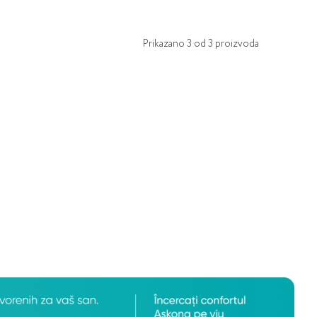
Prikazano
3
od
3
proizvoda