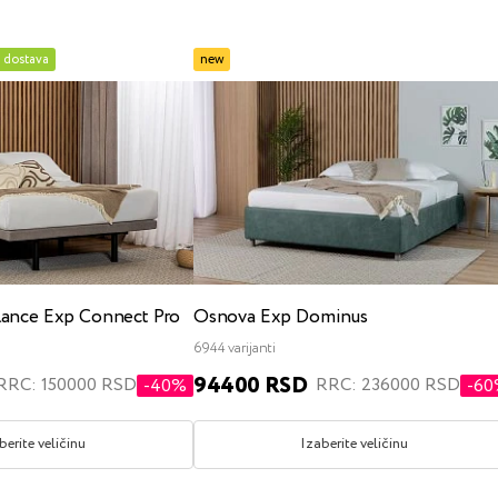
vrdoće
a dostava
new
anje na stomaku
x200
jedan i po
dečiji
sa mehanizmom za podizanje
s ku
ance Exp Connect Pro
Osnova Exp Dominus
180x200
200x200
singl
jedan i po
bra
6944 varijanti
94400 RSD
RRC: 150000 RSD
RRC: 236000 RSD
-40%
-6
berite veličinu
Izaberite veličinu