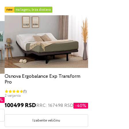
new
na lageru, brza dostava
tijom za posteljinu
Osnova Ergobalance Exp Transform
Pro
čni
(1)
2 varijanta
0%
100499 RSD
RRC: 167498 RSD
-40%
Izaberite veličinu