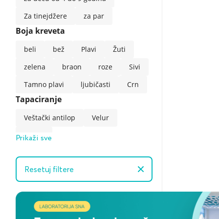
Za tinejdžere
za par
Boja kreveta
beli
bež
Plavi
Žuti
zelena
braon
roze
Sivi
Tamno plavi
ljubičasti
Crn
Tapaciranje
Veštački antilop
Velur
somot
Prikaži sve
Somot (tehnologija lakog čišćenja)
Resetuj filtere
Lino
Veštačka koža
Stil kreveta
klasični
Loft
minimalizam