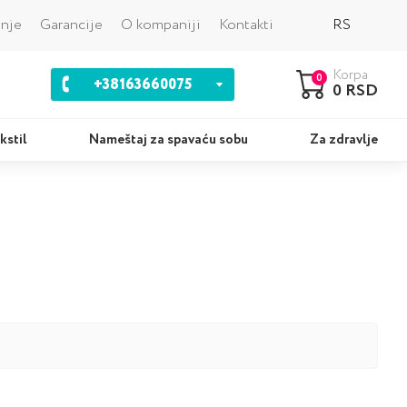
Nazad
anje
Garancije
O kompaniji
Kontakti
RS
Korpa
0
+38163660075
0 RSD
kstil
Nameštaj za spavaću sobu
Za zdravlje
ci
Kompleti