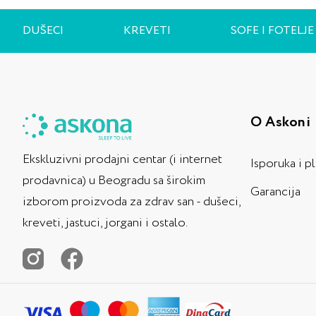
DUŠECI
KREVETI
SOFE I FOTELJE
O Askoni
Ekskluzivni prodajni centar (i internet
Isporuka i p
prodavnica) u Beogradu sa širokim
Garancija
izborom proizvoda za zdrav san - dušeci,
kreveti, jastuci, jorgani i ostalo.