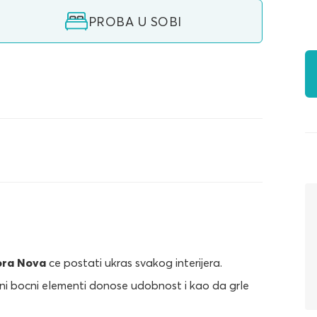
PROBA U SOBI
ora Nova
ce postati ukras svakog interijera.
ni bocni elementi donose udobnost i kao da grle