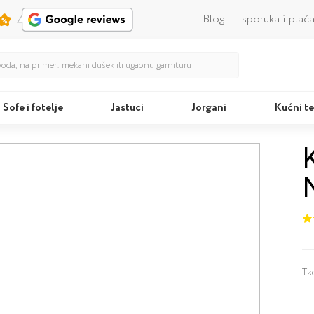
Blog
Isporuka i plać
Sofe i fotelje
Jastuci
Jorgani
Kućni te
Kreveti
Tk