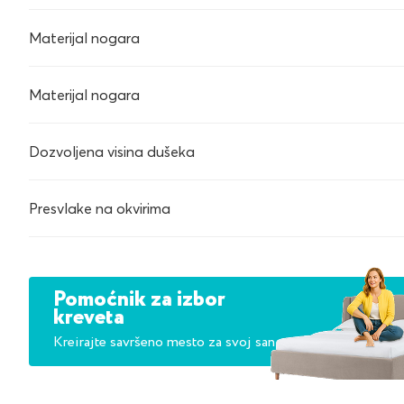
Materijal nogara
Materijal nogara
Dozvoljena visina dušeka
Presvlake na okvirima
Pomoćnik za izbor
kreveta
Kreirajte savršeno mesto za svoj san