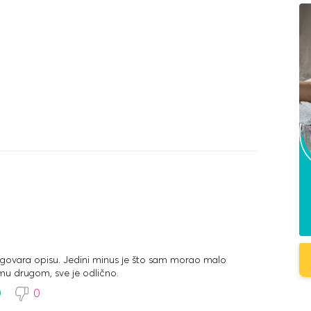
dgovara opisu. Jedini minus je što sam morao malo
mu drugom, sve je odlično.
0
0