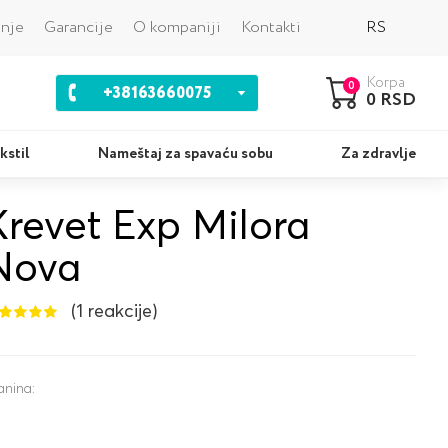
Nazad
anje
Garancije
O kompaniji
Kontakti
RS
Korpa
0
+38163660075
0 RSD
kstil
Nameštaj za spavaću sobu
Za zdravlje
Krevet Exp Milora
Jastuci
Ko
Nova
(1 reakcije)
anina: