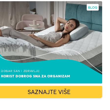
BLOG
Dobar san i zdravlje:
korist dobrog sna za organizam
SAZNAJTE VIŠE