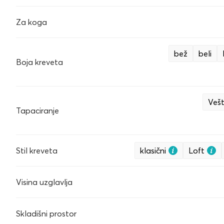
Za koga
bež
beli
Boja kreveta
Vešt
Tapaciranje
Stil kreveta
klasični
Loft
Visina uzglavlja
Skladišni prostor