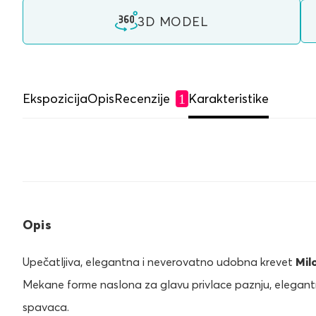
3D MODEL
Ekspozicija
Opis
Recenzije
Karakteristike
1
Opis
Upečatljiva, elegantna i neverovatno udobna krevet
Mil
Mekane forme naslona za glavu privlace paznju, elegant
spavaca.