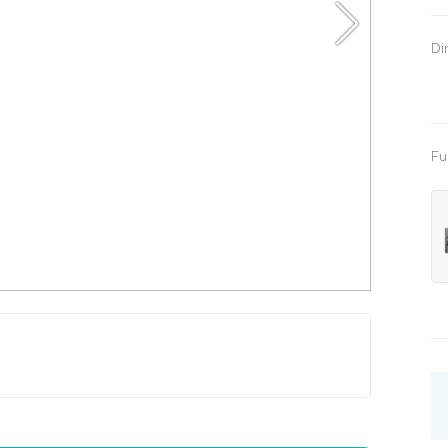
vrdoće
Di
Fu
anje na stomaku
x200
jedan i po
dečiji
sa mehanizmom za podizanje
s ku
180x200
200x200
singl
jedan i po
bra