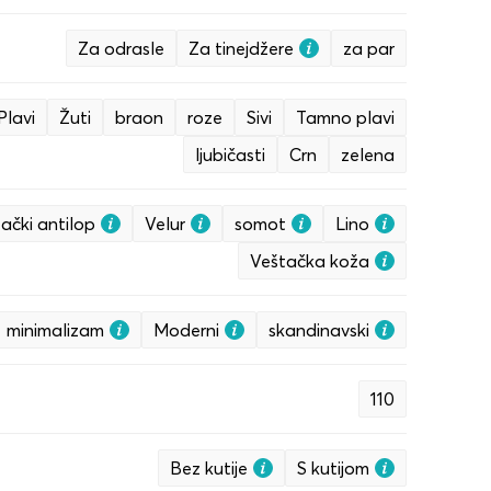
Za odrasle
Za tinejdžere
za par
Plavi
Žuti
braon
roze
Sivi
Tamno plavi
ljubičasti
Crn
zelena
ački antilop
Velur
somot
Lino
Veštačka koža
minimalizam
Moderni
skandinavski
110
Bez kutije
S kutijom