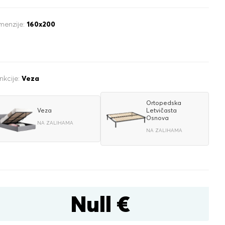
menzije:
160x200
nkcije:
Veza
tijom za posteljinu
Ortopedska
Veza
Letvičasta
Osnova
NA ZALIHAMA
NA ZALIHAMA
čni
Null €