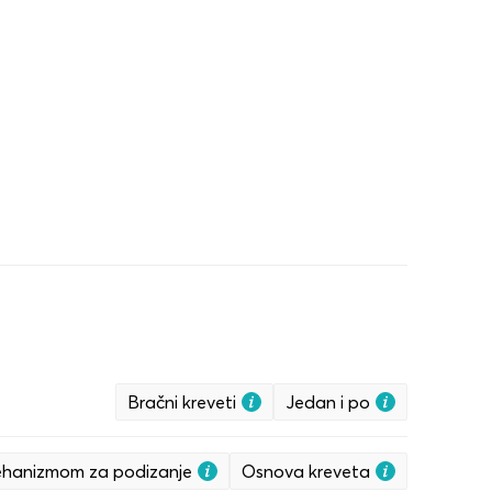
Bračni kreveti
Jedan i po
hanizmom za podizanje
Osnova kreveta