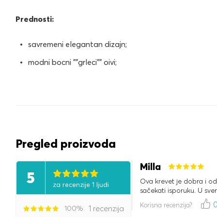
Prednosti:
savremeni elegantan dizajn;
modni bocni ""grleci"" oivi;
Pregled proizvoda
Milla
5
Ova krevet je dobra i o
za recenzije 1 ljudi
sačekati isporuku. U sve
Korisna recenzija?
100%
1 recenzija