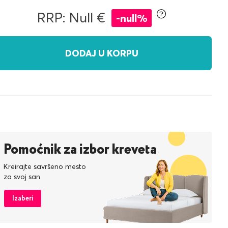
RRP: Null €
-null%
DODAJ U KORPU
Pomoćnik za izbor kreveta
Kreirajte savršeno mesto
za svoj san
Izaberi