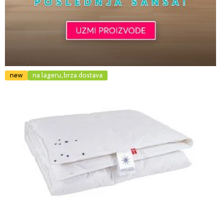
new
na lageru, brza dostava