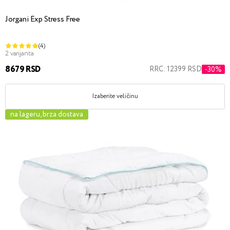
Jorgani Exp Stress Free
(4)
2 varijanta
8679 RSD
RRC: 12399 RSD
-30%
Izaberite veličinu
na lageru, brza dostava