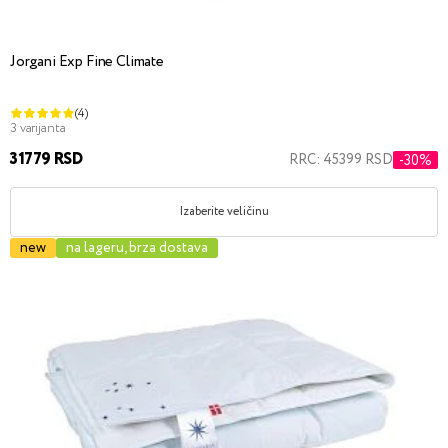
Jorgani Exp Fine Climate
(4)
3 varijanta
31779 RSD
RRC: 45399 RSD
-30%
Izaberite veličinu
new
na lageru, brza dostava