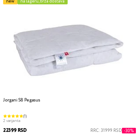
new
na lageru, brza dostava
Jorgani S8 Pegasus
(1)
2 varijanta
22399 RSD
RRC: 31999 RSD
-30%