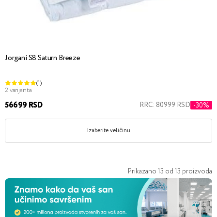
Jorgani S8 Saturn Breeze
(1)
2 varijanta
56699 RSD
RRC: 80999 RSD
-30%
Izaberite veličinu
Prikazano
13
od
13
proizvoda