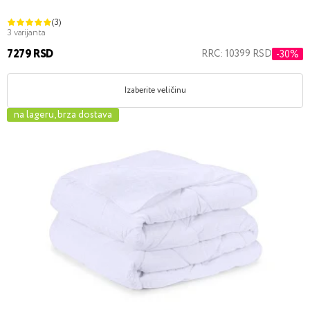
(3)
3 varijanta
7279 RSD
RRC: 10399 RSD
-30%
Izaberite veličinu
na lageru, brza dostava