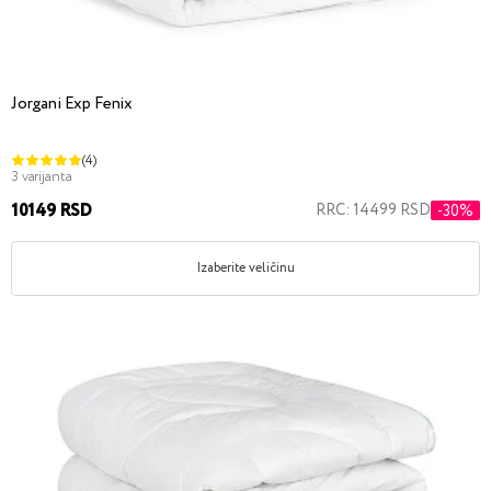
Jorgani Exp Fenix
(4)
3 varijanta
10149 RSD
RRC: 14499 RSD
-30%
Izaberite veličinu