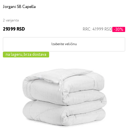
Jorgani S8 Capella
2 varijanta
29399 RSD
RRC: 41999 RSD
-30%
Izaberite veličinu
na lageru, brza dostava