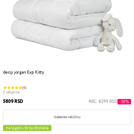
deciji jorgan Exp Kitty
(4)
2 varijanta
5809 RSD
RRC: 8299 RSD
-30%
Izaberite veličinu
na lageru, brza dostava