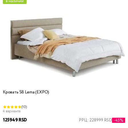
в наличии
Кровать S8 Lema (EXPO)
(10)
4 варианта
125949 RSD
РРЦ: 228999 RSD
-45%