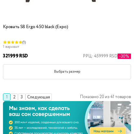
Кровать S8 Ergo 450 black (Expo)
(1)
1 вариант
321999 RSD
РРЦ: 459999 RSD
-30%
Выбрать размер
Показано
20
из
41
товаров
1
2
3
Следующая