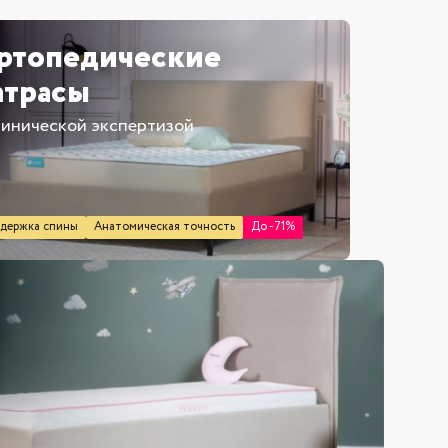
ртопедические
атрасы
линической экспертизой
ящиком для белья
держка спины
Анатомическая точность
До -71%
полуторные
двуспальные