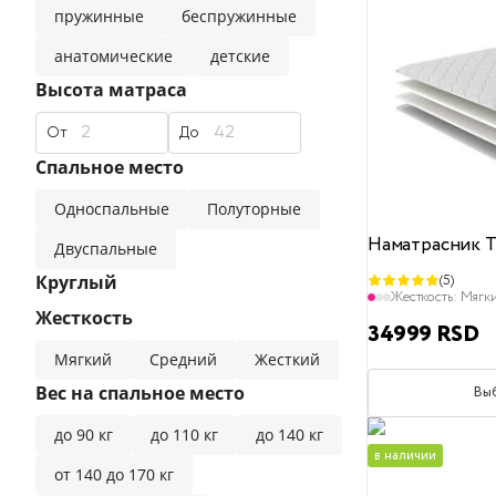
пружинные
беспружинные
анатомические
детские
Высота матраса
От
До
Спальное место
Односпальные
Полуторные
Наматрасник T
Двуспальные
Круглый
(5)
Жесткость:
Мягк
Жесткость
34999 RSD
Мягкий
Средний
Жесткий
Вес на спальное место
Вы
до 90 кг
до 110 кг
до 140 кг
в наличии
от 140 до 170 кг