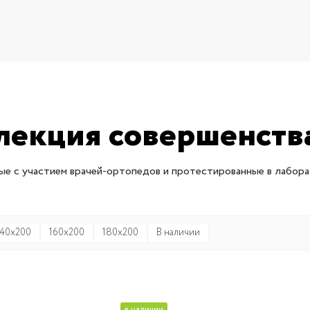
лекция совершенства
е с участием врачей-ортопедов и протестированные в лабора
140x200
160x200
180x200
В наличии
в наличии