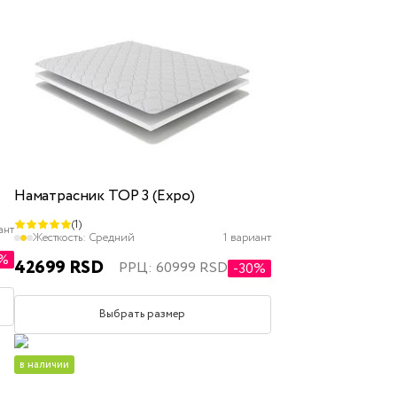
Наматрасник TOP 3 (Expo)
(1)
ант
Жесткость:
Средний
1 вариант
5%
42699 RSD
РРЦ: 60999 RSD
-30%
Выбрать размер
в наличии