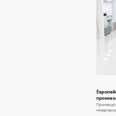
Европей
произво
Производст
междунаро