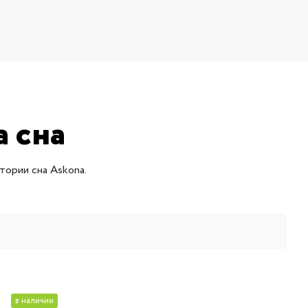
 сна
тории сна Askona.
в наличии