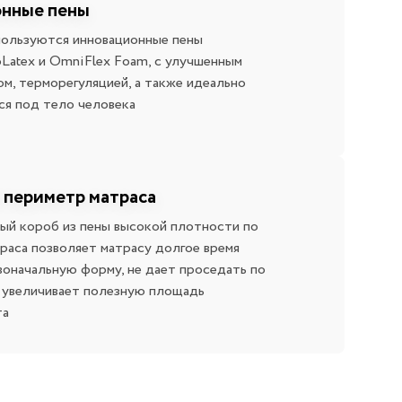
нные пены
пользуются инновационные пены
Latex и OmniFlex Foam, с улучшенным
м, терморегуляцией, а также идеально
я под тело человека
 периметр матраса
й короб из пены высокой плотности по
раса позволяет матрасу долгое время
воначальную форму, не дает проседать по
е увеличивает полезную площадь
та