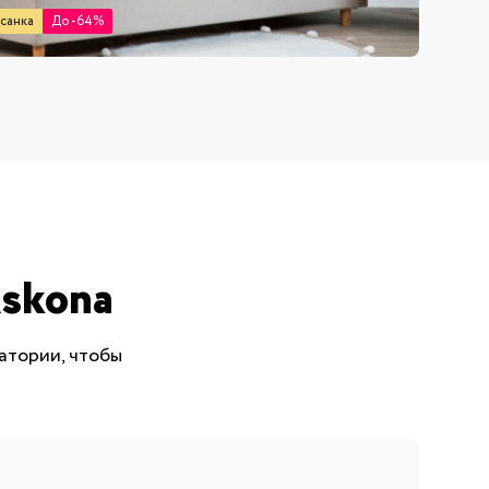
санка
До -64%
skona
атории, чтобы