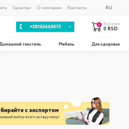
Назад
ата
Гарантии
О компании
Контакты
RU
Корзина
0
+38163660075
0 RSD
Домашний текстиль
Мебель
Для здоровья
шки
Комплекты
бирайте с экспертом
ильный выбор всего за пару минут.