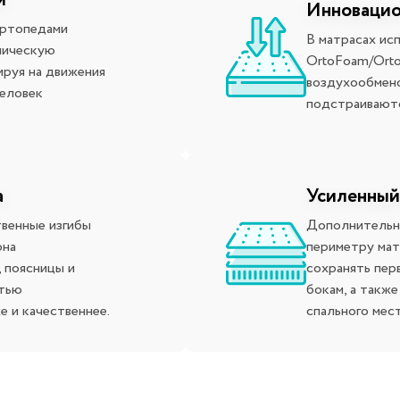
и
Инновацио
ортопедами
В матрасах ис
мическую
OrtoFoam/Orto
ируя на движения
воздухообмено
человек
подстраиваютс
а
Усиленный
твенные изгибы
Дополнительны
она
периметру мат
, поясницы и
сохранять пер
стью
бокам, а такж
е и качественнее.
спального мес