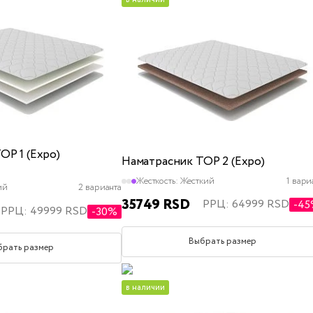
OP 1 (Expo)
Наматрасник TOP 2 (Expo)
Жесткость:
Жесткий
1 вари
ий
2 варианта
35749 RSD
РРЦ: 64999 RSD
-4
РРЦ: 49999 RSD
-30%
Выбрать размер
брать размер
в наличии