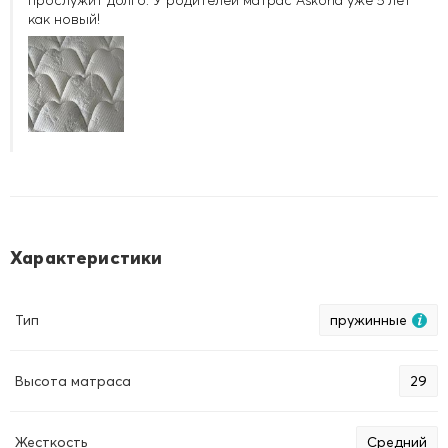
прослужит долго. У родителей матрас Askona уже 5 лет
как новый!
3
0
Полезный обзор?
Характеристики
Тип
пружинные
Высота матраса
29
Жесткость
Средний