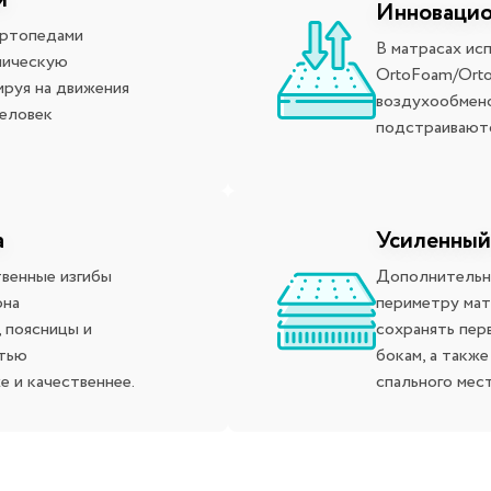
и
Инновацио
ортопедами
В матрасах ис
мическую
OrtoFoam/Orto
ируя на движения
воздухообмено
человек
подстраиваютс
а
Усиленный
твенные изгибы
Дополнительны
она
периметру мат
, поясницы и
сохранять пер
стью
бокам, а такж
е и качественнее.
спального мес