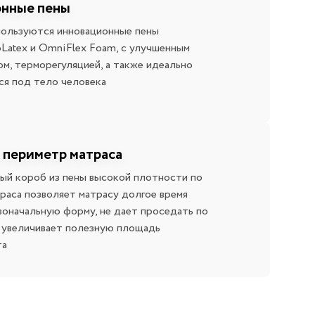
нные пены
пользуются инновационные пены
Latex и OmniFlex Foam, с улучшенным
м, терморегуляцией, а также идеально
я под тело человека
 периметр матраса
й короб из пены высокой плотности по
раса позволяет матрасу долгое время
воначальную форму, не дает проседать по
е увеличивает полезную площадь
та