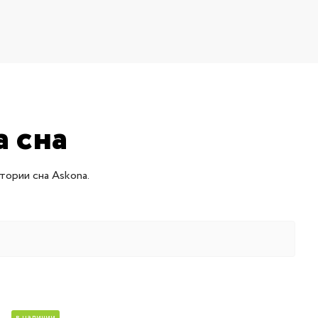
 сна
тории сна Askona.
в наличии