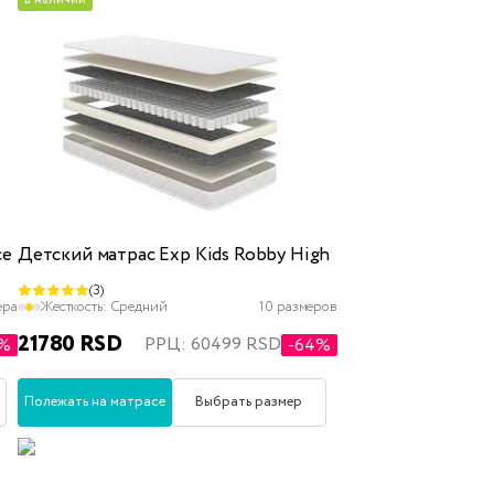
ce
Детский матрас Exp Kids Robby High
(3)
ера
Жесткость:
Средний
10 размеров
21780 RSD
РРЦ: 60499 RSD
3%
-64%
Полежать на матрасе
Выбрать размер