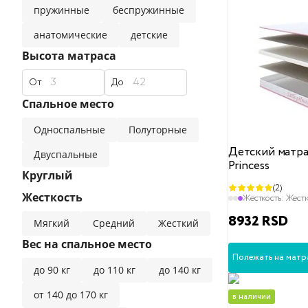
пружинные
беспружинные
анатомические
детские
Высота матраса
От
До
Спальное место
Односпальные
Полуторные
Детский матрас
Двуспальные
Princess
Круглый
(2)
Жесткость
Жесткость:
Жест
8932 RSD
Мягкий
Средний
Жесткий
Вес на спальное место
Полежать на матр
до 90 кг
до 110 кг
до 140 кг
от 140 до 170 кг
в наличии