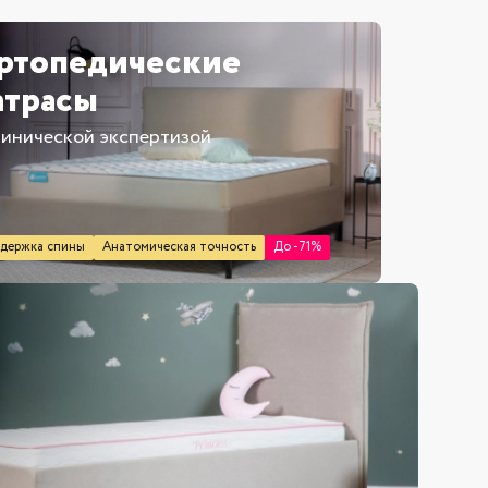
ртопедические
атрасы
линической экспертизой
ящиком для белья
держка спины
Анатомическая точность
До -71%
полуторные
двуспальные