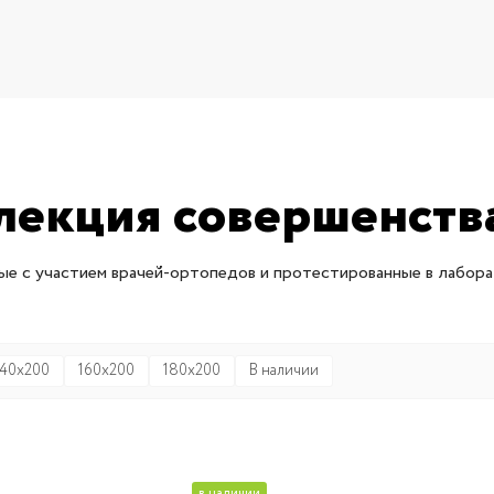
лекция совершенства
е с участием врачей-ортопедов и протестированные в лабора
140x200
160x200
180x200
В наличии
в наличии