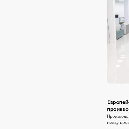
Европей
произво
Производст
междунаро