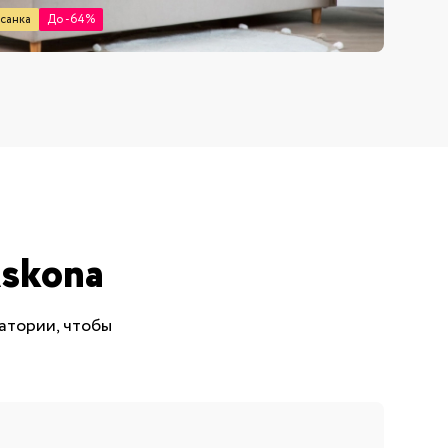
санка
До -64%
skona
атории, чтобы