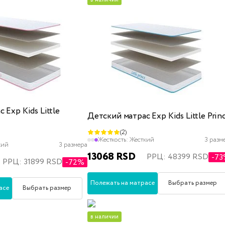
 Exp Kids Little
Детский матрас Exp Kids Little Prin
(2)
Жесткость:
Жесткий
3 разм
кий
3 размера
13068 RSD
РРЦ: 48399 RSD
-7
РРЦ: 31899 RSD
-72%
Полежать на матрасе
Выбрать размер
асе
Выбрать размер
в наличии