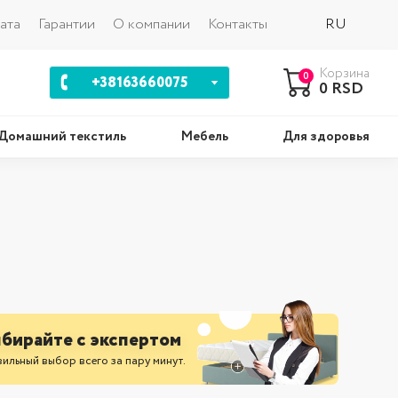
Назад
ата
Гарантии
О компании
Контакты
RU
Корзина
0
+38163660075
0 RSD
Домашний текстиль
Мебель
Для здоровья
шки
Комплекты
бирайте с экспертом
ильный выбор всего за пару минут.