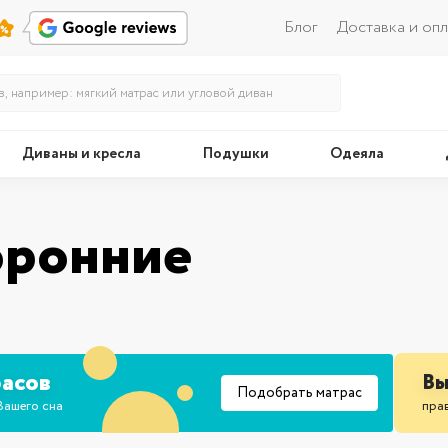
Блог
Доставка и опл
Диваны и кресла
Подушки
Одеяла
Кровати
Поду
оронние
асов
Вы
Подобрать матрас
Вашего сна
прав