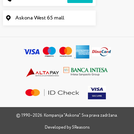
Askona West 65 mall
© 1990–2026. Kompanija "Askona". Sva prava zadržana.
Developed by
5Reasons