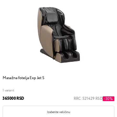
Masažna fotelja Exp Jet S
1 variant
365000 RSD
RRC: 521429 RSD
-30%
Izaberite veličinu