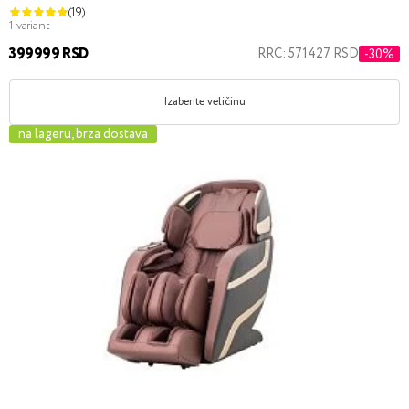
(19)
1 variant
399999 RSD
RRC: 571427 RSD
-30%
Izaberite veličinu
na lageru, brza dostava