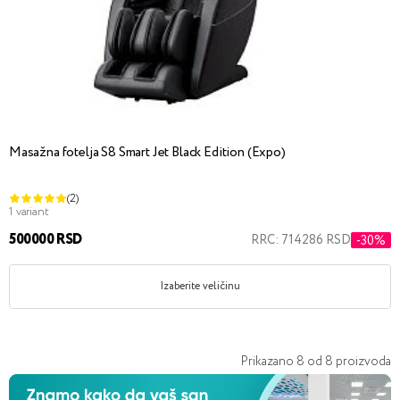
Masažna fotelja S8 Smart Jet Black Edition (Expo)
(2)
1 variant
500000 RSD
RRC: 714286 RSD
-30%
Izaberite veličinu
Prikazano
8
od
8
proizvoda