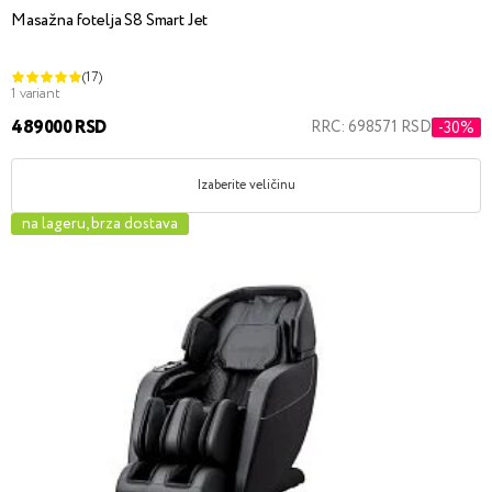
Masažna fotelja S8 Smart Jet
(17)
1 variant
489000 RSD
RRC: 698571 RSD
-30%
Izaberite veličinu
na lageru, brza dostava