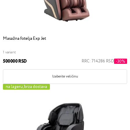
Masažna fotelja Exp Jet
1 variant
500000 RSD
RRC: 714286 RSD
-30%
Izaberite veličinu
na lageru, brza dostava