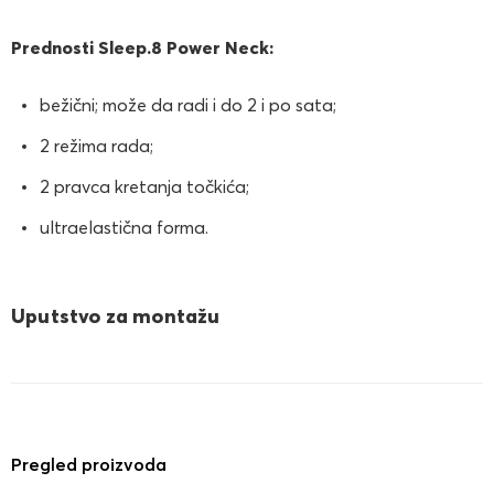
Prednosti Sleep.8 Power Neck:
bežični; može da radi i do 2 i po sata;
2 režima rada;
2 pravca kretanja točkića;
ultraelastična forma.
Uputstvo za montažu
Pregled proizvoda