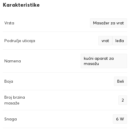
Karakteristike
Vrsta
Masažer za vrat
Područje uticaja
vrat
leđa
kućni aparat za
Namena
masažu
Boja
Beli
Broj brzina
2
masaže
Snaga
6 W