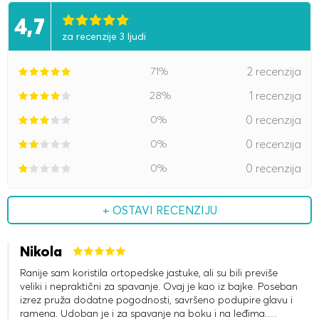
4,7
za recenzije 3 ljudi
71%
2 recenzija
28%
1 recenzija
0%
0 recenzija
0%
0 recenzija
0%
0 recenzija
+ OSTAVI RECENZIJU
Nikola
Ranije sam koristila ortopedske jastuke, ali su bili previše
veliki i nepraktični za spavanje. Ovaj je kao iz bajke. Poseban
izrez pruža dodatne pogodnosti, savršeno podupire glavu i
ramena. Udoban je i za spavanje na boku i na leđima.