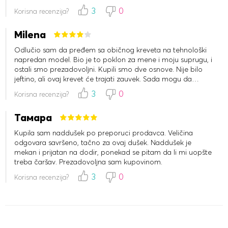
Definitivno ću kupiti još jedan.
3
0
Korisna recenzija?
Milena
Odlučio sam da pređem sa običnog kreveta na tehnološki
napredan model. Bio je to poklon za mene i moju suprugu, i
ostali smo prezadovoljni. Kupili smo dve osnove. Nije bilo
jeftino, ali ovaj krevet će trajati zauvek. Sada mogu da
gledam televiziju polusedeći dok ona spava, a da ne
3
0
Korisna recenzija?
smetamo jedno drugom - osnova je podeljena na dva dela,
pa se svaki dušek može podešavati nezavisno.
Тамара
Kupila sam naddušek po preporuci prodavca. Veličina
odgovara savršeno, tačno za ovaj dušek. Naddušek je
mekan i prijatan na dodir, ponekad se pitam da li mi uopšte
treba čaršav. Prezadovoljna sam kupovinom.
3
0
Korisna recenzija?