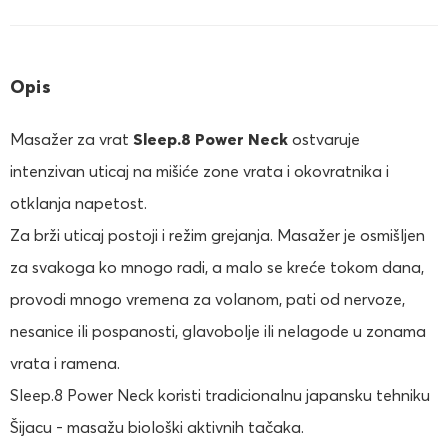
Opis
Masažer za vrat
Sleep.8 Power Neck
ostvaruje
intenzivan uticaj na mišiće zone vrata i okovratnika i
otklanja napetost.
Za brži uticaj postoji i režim grejanja. Masažer je osmišljen
za svakoga ko mnogo radi, a malo se kreće tokom dana,
provodi mnogo vremena za volanom, pati od nervoze,
nesanice ili pospanosti, glavobolje ili nelagode u zonama
vrata i ramena.
Sleep.8 Power Neck koristi tradicionalnu japansku tehniku
Šijacu - masažu biološki aktivnih tačaka.