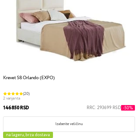
Krevet S8 Orlando (EXPO)
(20)
2 varijanta
146850 RSD
RRC: 293699 RSD
-50%
Izaberite veličinu
na lageru, brza dostava