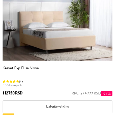
Krevet Exp Elisa Nova
(4)
6664 varijanti
112750 RSD
RRC: 274999 RSD
-59%
Izaberite veličinu