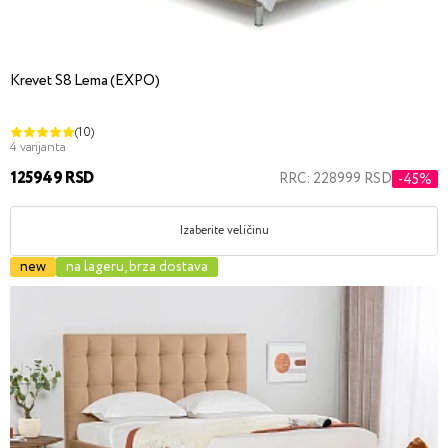
Krevet S8 Lema (EXPO)
(10)
4 varijanta
125949 RSD
RRC: 228999 RSD
-45%
Izaberite veličinu
new
na lageru, brza dostava