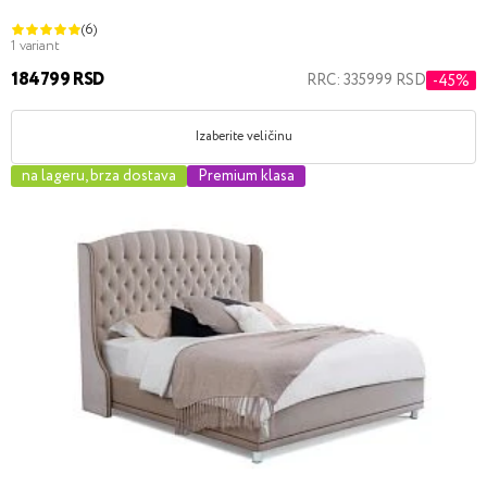
(6)
1 variant
184799 RSD
RRC: 335999 RSD
-45%
Izaberite veličinu
na lageru, brza dostava
Premium klasa