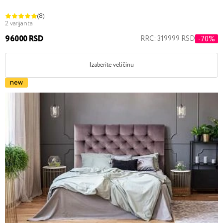
(8)
2 varijanta
96000 RSD
RRC: 319999 RSD
-70%
Izaberite veličinu
new