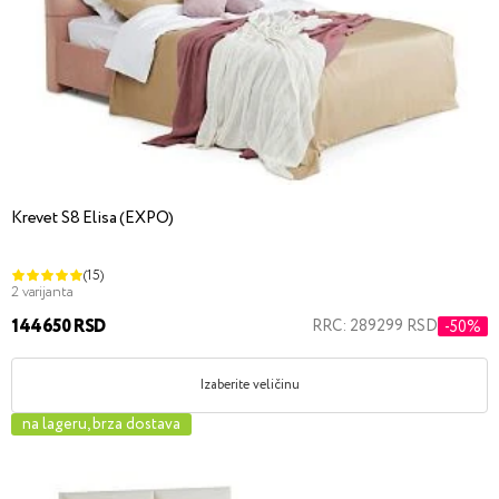
Krevet S8 Elisa (EXPO)
(15)
2 varijanta
144650 RSD
RRC: 289299 RSD
-50%
Izaberite veličinu
na lageru, brza dostava