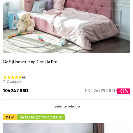
Dečiji kreveti Exp Camilla Pro
(4)
742 varijanti
104247 RSD
RRC: 267299 RSD
-61%
Izaberite veličinu
new
na lageru, brza dostava