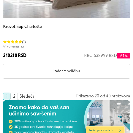
Krevet Exp Charlotte
(1)
4176 varijanti
210210 RSD
RRC: 538999 RSD
-61%
Izaberite veličinu
Prikazano
20
od
40
proizvoda
1
2
Sledeća