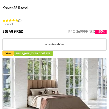
Krevet S8 Rachel
(2)
1 variant
203499 RSD
RRC: 369999 RSD
-45%
Izaberite veličinu
new
na lageru, brza dostava