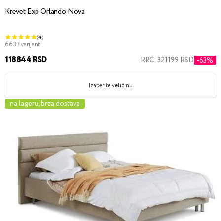
Krevet Exp Orlando Nova
(4)
6633 varijanti
118844 RSD
RRC: 321199 RSD
-63%
Izaberite veličinu
na lageru, brza dostava