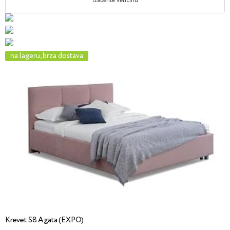
Izaberite veličinu
na lageru, brza dostava
Krevet S8 Agata (EXPO)