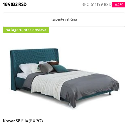
184032 RSD
RRC: 511199 RSD
-64%
Izaberite veličinu
na lageru, brza dostava
Krevet S8 Ella (EXPO)