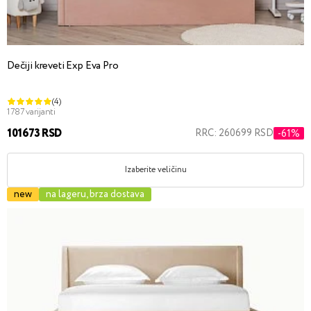
Dečiji kreveti Exp Eva Pro
(4)
1787 varijanti
101673 RSD
RRC: 260699 RSD
-61%
Izaberite veličinu
new
na lageru, brza dostava