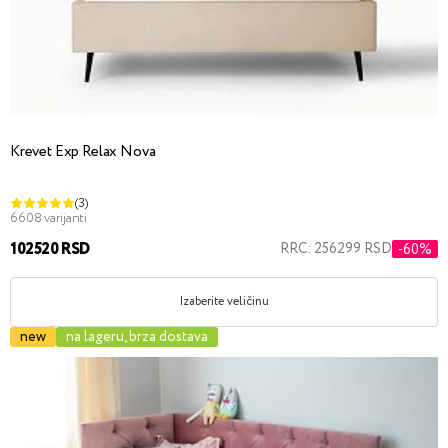
Krevet Exp Relax Nova
(3)
6608 varijanti
102520 RSD
RRC: 256299 RSD
-60%
Izaberite veličinu
new
na lageru, brza dostava