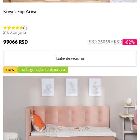
Krevet Exp Arina
(1)
2160 varijanti
99066 RSD
RRC: 260699 RSD
-62%
Izaberite veličinu
new
na lageru, brza dostava