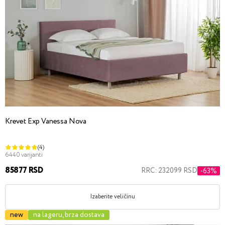
Krevet Exp Vanessa Nova
(4)
6440 varijanti
85877 RSD
RRC: 232099 RSD
-63%
Izaberite veličinu
new
na lageru, brza dostava