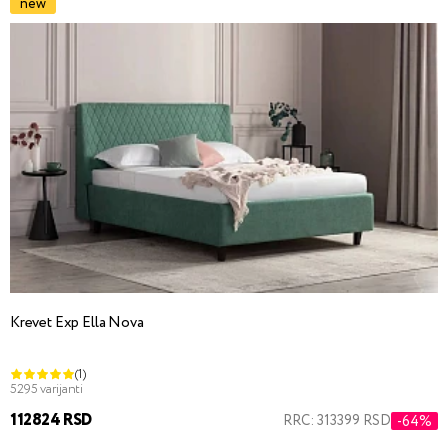
new
Krevet Exp Ella Nova
(1)
5295 varijanti
112824 RSD
RRC: 313399 RSD
-64%