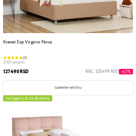
Krevet Exp Virginio Nova
(3)
2185 varijanti
127490 RSD
RRC: 335499 RSD
-62%
Izaberite veličinu
na lageru, brza dostava