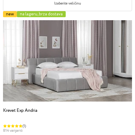
Izaberite veličinu
new
na lageru, brza dostava
Krevet Exp Andria
(1)
814 varijanti