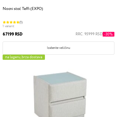
Nocni stoć Teffi (EXPO)
(1)
1 variant
67199 RSD
RRC: 95999 RSD
-30%
Izaberite veličinu
na lageru, brza dostava