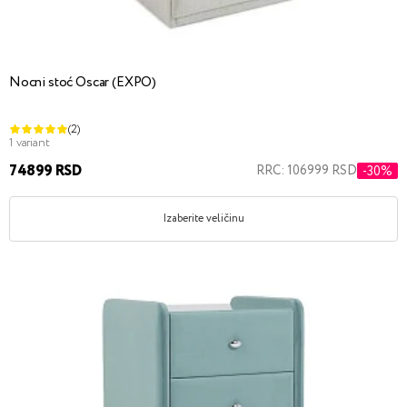
Nocni stoć Oscar (EXPO)
(2)
1 variant
74899 RSD
RRC: 106999 RSD
-30%
Izaberite veličinu