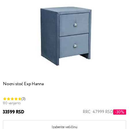
Nocni stoć Exp Hanna
(3)
80 varijanti
33599 RSD
RRC: 47999 RSD
-30%
Izaberite veličinu