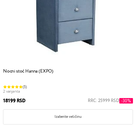
Nocni stoć Hanna (EXPO)
(5)
2 varijanta
18199 RSD
RRC: 25999 RSD
-30%
Izaberite veličinu