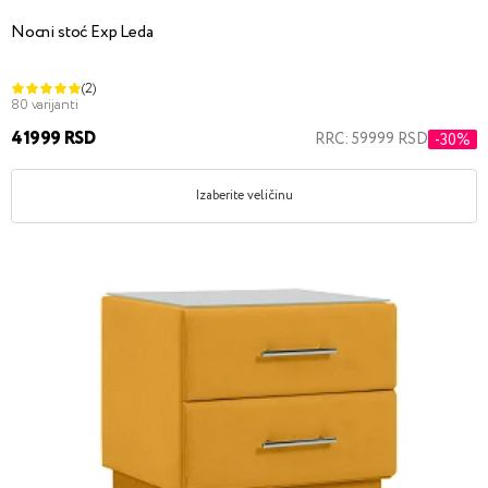
Nocni stoć Exp Leda
(2)
80 varijanti
41999 RSD
RRC: 59999 RSD
-30%
Izaberite veličinu