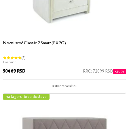
Nocni stoć Classic 2 Smart (EXPO)
(3)
1 variant
50469 RSD
RRC: 72099 RSD
-30%
Izaberite veličinu
na lageru, brza dostava