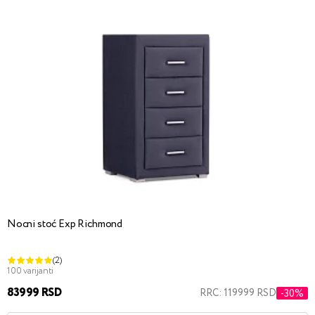
Nocni stoć Exp Richmond
(2)
100 varijanti
83999 RSD
RRC: 119999 RSD
-30%