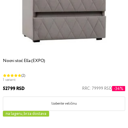
Nocni stoć Ella (EXPO)
(2)
1 variant
52799 RSD
RRC: 79999 RSD
-34%
Izaberite veličinu
na lageru, brza dostava