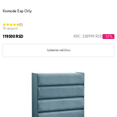
Komode Exp Orly
(1)
79 varijanti
119500 RSD
RRC: 238999 RSD
-50%
Izaberite veličinu