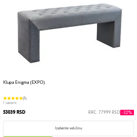
Klupa Enigma (EXPO)
(1)
1 variant
53039 RSD
RRC: 77999 RSD
-32%
Izaberite veličinu