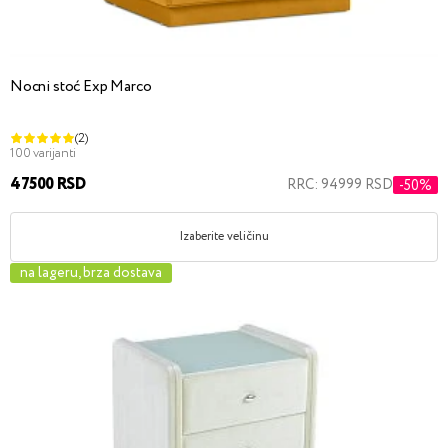
Nocni stoć Exp Marco
(2)
100 varijanti
47500 RSD
RRC: 94999 RSD
-50%
Izaberite veličinu
na lageru, brza dostava