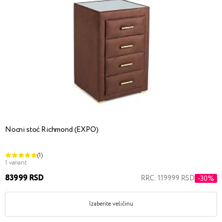
Nocni stoć Richmond (EXPO)
(1)
1 variant
83999 RSD
RRC: 119999 RSD
-30%
Izaberite veličinu