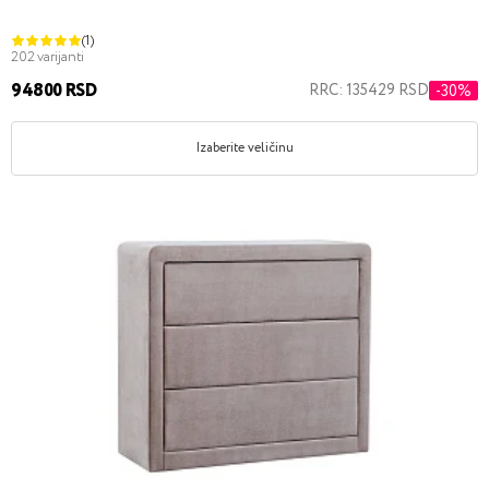
(1)
202 varijanti
94800 RSD
RRC: 135429 RSD
-30%
Izaberite veličinu