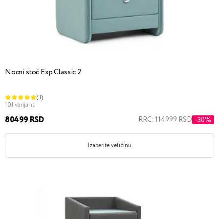
Nocni stoć Exp Classic 2
(3)
101 varijanti
80499 RSD
RRC: 114999 RSD
-30%
Izaberite veličinu