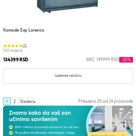
Komode Exp Lorenco
(2)
102 varijanti
134399 RSD
RRC: 191999 RSD
-30%
Izaberite veličinu
Prikazano
20
od
24
proizvoda
1
2
Sledeća