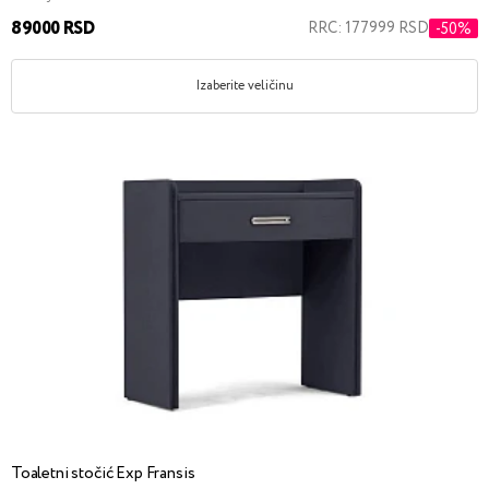
89000 RSD
RRC: 177999 RSD
-50%
Izaberite veličinu
Toaletni stočić Exp Fransis