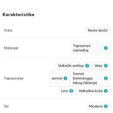
Karakteristike
Vrsta
Noćni stočić
Tapacirani
Materijal
nameštaj
Veštački antilop
Velur
Somot
Tapaciranje
somot
(tehnologija
lakog čišćenja)
Lino
Veštačka koža
Stil
Moderni