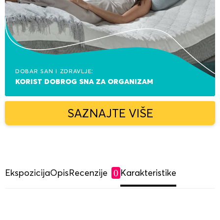
Dobar san i zdravlje:
korist dobrog sna za organizam
SAZNAJTE VIŠE
Ekspozicija
Opis
Recenzije
Karakteristike
0