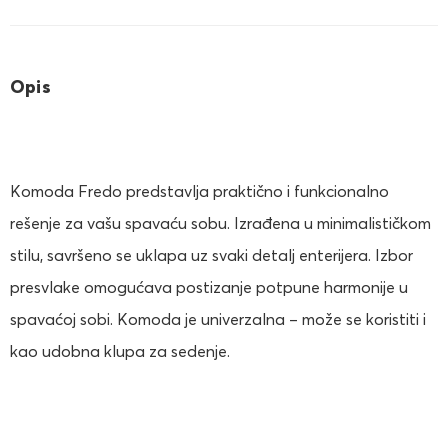
Opis
Komoda Fredo predstavlja praktično i funkcionalno
rešenje za vašu spavaću sobu. Izrađena u minimalističkom
stilu, savršeno se uklapa uz svaki detalj enterijera. Izbor
presvlake omogućava postizanje potpune harmonije u
spavaćoj sobi. Komoda je univerzalna – može se koristiti i
kao udobna klupa za sedenje.