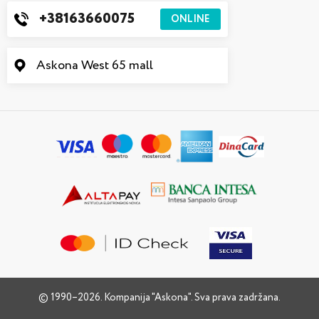
+38163660075
ONLINE
Askona West 65 mall
© 1990–2026. Kompanija "Askona". Sva prava zadržana.