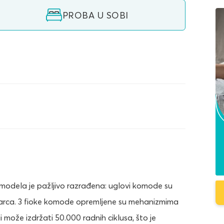
PROBA U SOBI
modela je pažljivo razrađena: uglovi komode su
udarca. 3 fioke komode opremljene su mehanizmima
ože izdržati 50.000 radnih ciklusa, što je