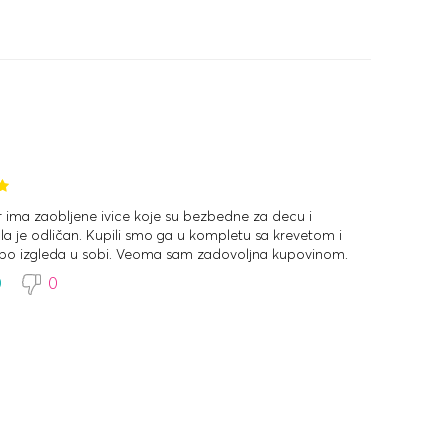
 ima zaobljene ivice koje su bezbedne za decu i
ala je odličan. Kupili smo ga u kompletu sa krevetom i
epo izgleda u sobi. Veoma sam zadovoljna kupovinom.
0
0