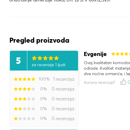
Pregled proizvoda
Evgenije
5
Ovaj kvalitetan komodor
za recenzije 1 ljudi
odrasle. Kvalitet materij
dve noćne ormariće, i l
100%
1 recenzija
Korisna recenzija?
0%
0 recenzija
0%
0 recenzija
0%
0 recenzija
0%
0 recenzija