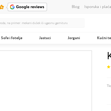
Blog
Isporuka i plać
Sofe i fotelje
Jastuci
Jorgani
Kućni te
Kreveti
Tk