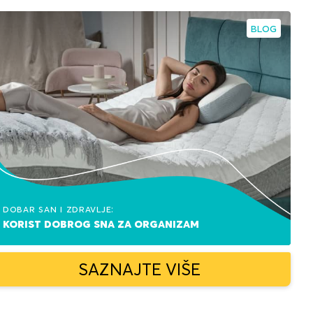
BLOG
Dobar san i zdravlje:
korist dobrog sna za organizam
SAZNAJTE VIŠE