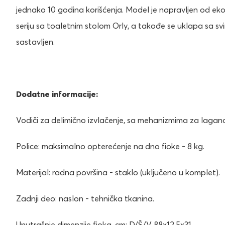
jednako 10 godina korišćenja. Model je napravljen od ekol
seriju sa toaletnim stolom Orly, a takođe se uklapa sa 
sastavljen.
Dodatne informacije:
Vodiči za delimično izvlačenje, sa mehanizmima za lagan
Police: maksimalno opterećenje na dno fioke - 8 kg.
Materijal: radna površina - staklo (uključeno u komplet).
Zadnji deo: naslon - tehnička tkanina.
Unutrašnje dimenzije fioka, cm: D/Š/V 88x12,5x31