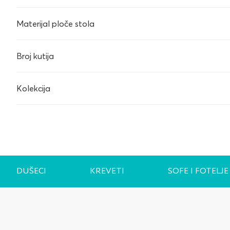
Materijal ploče stola
Broj kutija
Kolekcija
DUŠECI
KREVETI
SOFE I FOTELJE