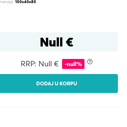
menzije:
100x40x80
Null €
tijom za posteljinu
RRP: Null €
-null%
DODAJ U KORPU
čni