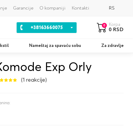
Nazad
anje
Garancije
O kompaniji
Kontakti
RS
Korpa
0
+38163660075
0 RSD
kstil
Nameštaj za spavaću sobu
Za zdravlje
Komode Exp Orly
Jastuci
Ko
(1 reakcije)
anina: