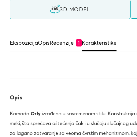
3D MODEL
Ekspozicija
Opis
Recenzije
Karakteristike
1
Opis
Komoda
Orly
izrađena u savremenom stilu. Konstrukcija 
meki, što sprečava oštećenja čak i u slučaju slučajnog 
za lagano zatvaranje sa veoma čvrstim mehanizmom, koji m