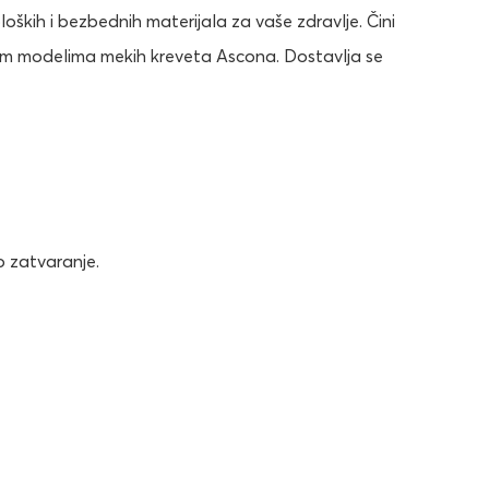
oških i bezbednih materijala za vaše zdravlje. Čini
svim modelima mekih kreveta Ascona. Dostavlja se
o zatvaranje.