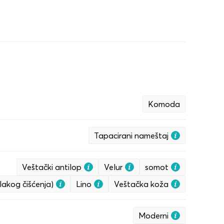
Komoda
Tapacirani nameštaj
Veštački antilop
Velur
somot
lakog čišćenja)
Lino
Veštačka koža
Moderni