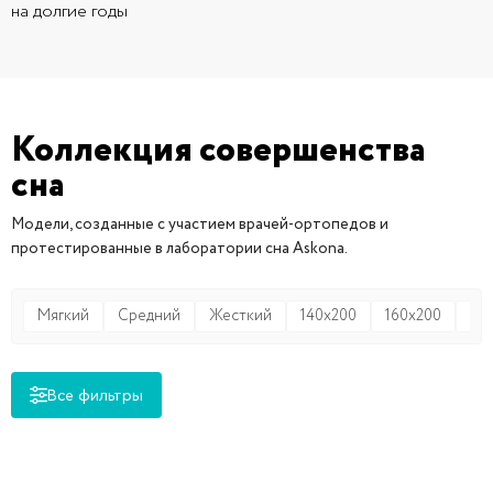
на долгие годы
Коллекция совершенства
сна
Модели, созданные с участием врачей-ортопедов и
протестированные в лаборатории сна Askona.
Мягкий
Средний
Жесткий
140x200
160x200
18
Все фильтры