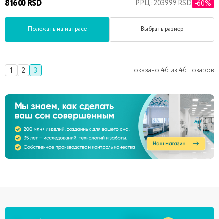
81600 RSD
РРЦ: 203999 RSD
-60%
Полежать на матрасе
Выбрать размер
Показано
46
из
46
товаров
1
2
3