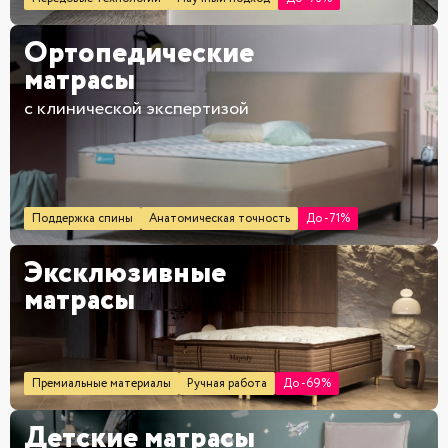
Ортопедические
матрасы
с клинической экспертизой
Поддержка спины
Анатомическая точность
До -71%
Эксклюзивные
матрасы
Премиальные материалы
Ручная работа
До -69%
Детские матрасы