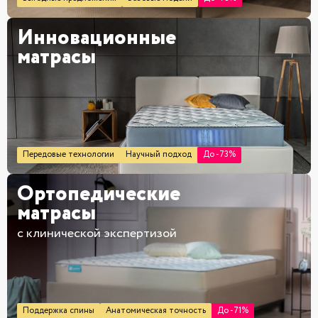
Инновационные
матрасы
Передовые технологии
Научный подход
До -73%
Ортопедические
матрасы
с клинической экспертизой
Поддержка спины
Анатомическая точность
До -71%