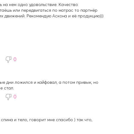
ь на нем одно удовольствие. Качество
таёшь или передвигаться по матрас то партнёр
их движений. Рекомендую Аскона и её продукцию)))
0
ые дни ложился и кайфовал, а потом привык, но
е стал.
0
пина и тело, говорит мне спасибо ) так что,