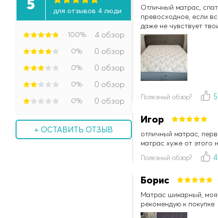
5
Отличный матрас, спат
для отзывов 4 люди
превосходное, если вс
даже не чувствует тво
100%
4 обзор
0%
0 обзор
0%
0 обзор
0%
0 обзор
5
Полезный обзор?
0%
0 обзор
Игор
+ ОСТАВИТЬ ОТЗЫВ
отличный матрас, перв
матрас хуже от этого н
4
Полезный обзор?
Борис
Матрас шикарный, моя с
рекомендую к покупке