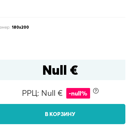
змер:
180x200
ящиком для белья
Null €
РРЦ: Null €
полуторные
двуспальные
-null%
В КОРЗИНУ