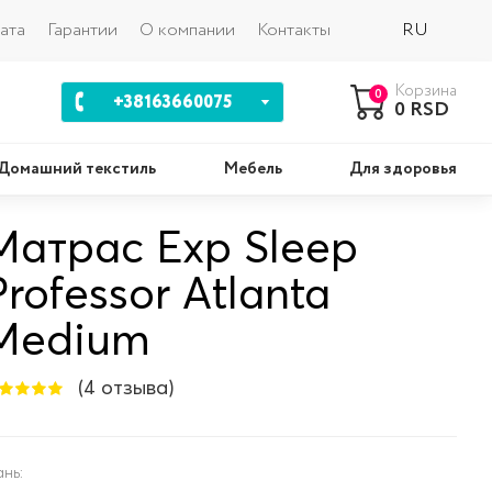
Назад
ата
Гарантии
О компании
Контакты
RU
Корзина
0
+38163660075
0 RSD
Домашний текстиль
Мебель
Для здоровья
Матрас Exp Sleep
Подушки
Ко
Professor Atlanta
Medium
(4 отзыва)
ань: