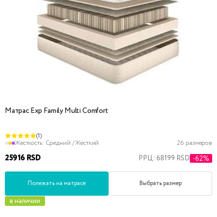
Матрас Exp Family Multi Comfort
(1)
Жесткость:
Средний / Жесткий
26 размеров
25916 RSD
РРЦ: 68199 RSD
-62%
Полежать на матрасе
Выбрать размер
в наличии