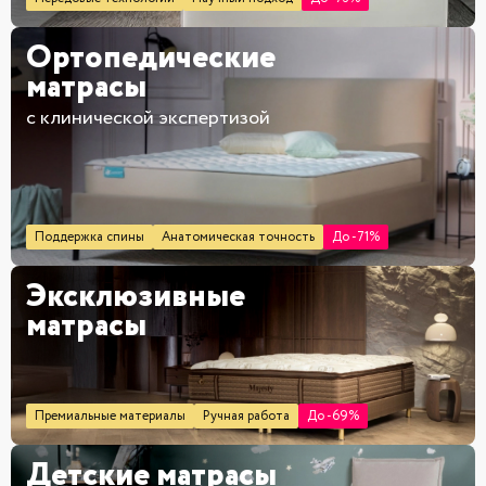
Ортопедические
матрасы
с клинической экспертизой
Поддержка спины
Анатомическая точность
До -71%
Эксклюзивные
матрасы
Премиальные материалы
Ручная работа
До -69%
Детские матрасы