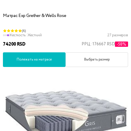
Матрас Exp Grether & Wells Rose
(4)
Жесткость:
Жесткий
27 размеров
74200 RSD
РРЦ: 176667 RSD
-58%
Полежать на матрасе
Выбрать размер