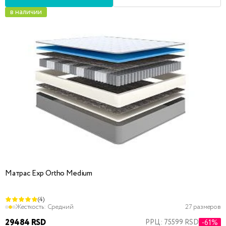
в наличии
Матрас Exp Ortho Medium
(4)
Жесткость:
Средний
27 размеров
29484 RSD
РРЦ: 75599 RSD
-61%