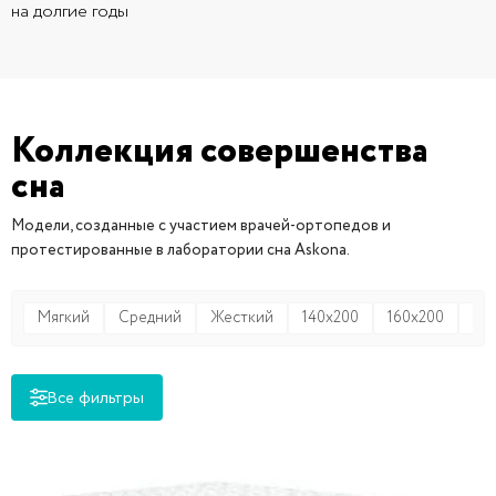
на долгие годы
Коллекция совершенства
сна
Модели, созданные с участием врачей-ортопедов и
протестированные в лаборатории сна Askona.
Мягкий
Средний
Жесткий
140x200
160x200
18
Все фильтры