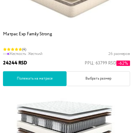
Матрас Exp Family Strong
(4)
Жесткость:
Жесткий
26 размеров
24244 RSD
РРЦ: 63799 RSD
-62%
Полежать на матрасе
Выбрать размер