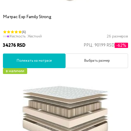
Матрас Exp Family Strong
(4)
Жесткость:
Жесткий
26 размеров
34276 RSD
РРЦ: 90199 RSD
-62%
Полежать на матрасе
Выбрать размер
в наличии