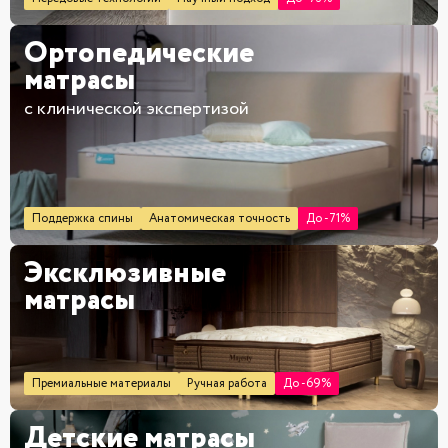
Ортопедические
матрасы
с клинической экспертизой
Поддержка спины
Анатомическая точность
До -71%
Эксклюзивные
матрасы
Премиальные материалы
Ручная работа
До -69%
Детские матрасы