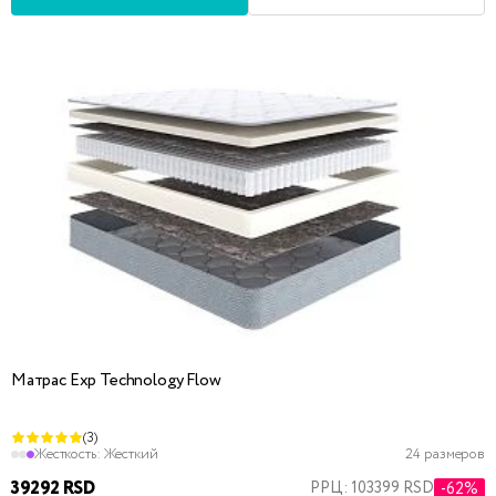
Матрас Exp Technology Flow
(3)
Жесткость:
Жесткий
24 размеров
39292 RSD
РРЦ: 103399 RSD
-62%