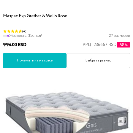
Матрас Exp Grether & Wells Rose
(4)
Жесткость:
Жесткий
27 размеров
99400 RSD
РРЦ: 236667 RSD
-58%
Полежать на матрасе
Выбрать размер