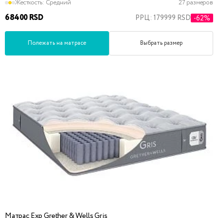
Жесткость:
Средний
27 размеров
68400 RSD
РРЦ: 179999 RSD
-62%
Полежать на матрасе
Выбрать размер
Матрас Exp Grether & Wells Gris