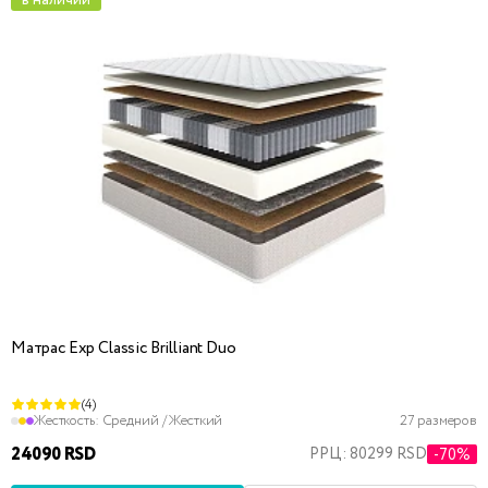
в наличии
Матрас Exp Classic Brilliant Duo
(4)
Жесткость:
Средний / Жесткий
27 размеров
24090 RSD
РРЦ: 80299 RSD
-70%