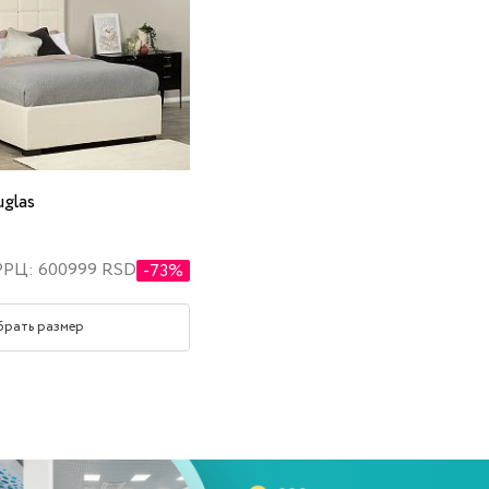
glas
РРЦ: 600999 RSD
-73%
брать размер