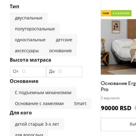
Тип
прямые диваны
классические
современные
new
в наличии
двуспальные
Эксклюзивные матрасы
Двуспальные кровати
Универсальные подушки
Детские одеяла
Премиальные материалы,
полутороспальные
односпальные
детские
популярные фильтры
популярные фильтры
аксессуары
основания
Детские матрасы
Безопасные материалы
120x200
для сна на боку
Высота матраса
140x200
для сна на спине
160x200
180x200
для сна на живо
200
От
До
популярные фильтры
Основание
Основание Erg
Pro
С подъемным механизмом
Наматрасники
Жесткий
Средний
Мягкий
3 варианта
Основание с ламелями
Smart
90000 RSD
Для кого
детей старше 3-х лет
Вы
для взрослых