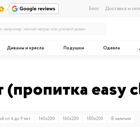
Блог
Доставка и опл
Диваны и кресла
Подушки
Одеяла
Кровати
Поду
 (пропитка easy c
ей от 4 до 9 лет
140x200
160x200
180x200
В наличии