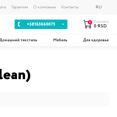
Назад
ата
Гарантии
О компании
Контакты
RU
Корзина
0
+38163660075
0 RSD
Домашний текстиль
Мебель
Для здоровья
шки
Комплекты
lean)