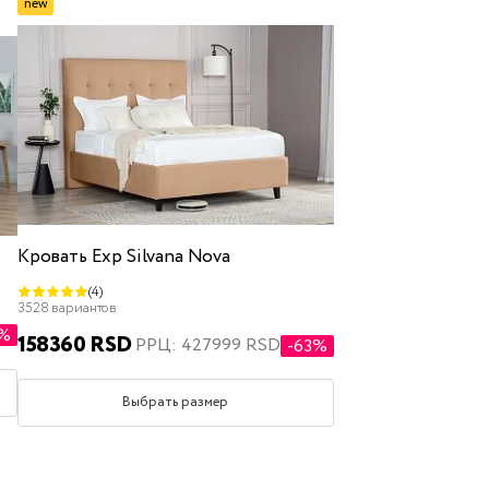
new
Кровать Exp Silvana Nova
(4)
3528 вариантов
0%
158360 RSD
РРЦ: 427999 RSD
-63%
Выбрать размер