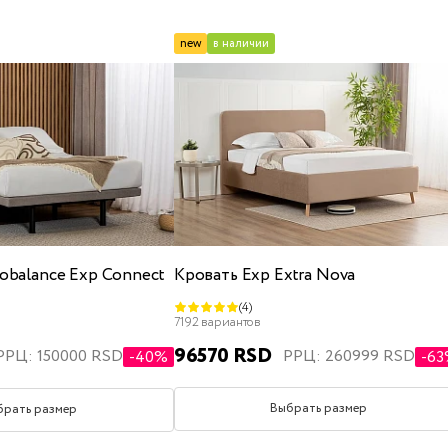
средняя жесткость
new
в наличии
те
x200
детские
полуторные
с подъемным механизмом
с 
obalance Exp Connect
Кровать Exp Extra Nova
160x200
180x200
200x200
односпальные
(4)
7192 вариантов
96570 RSD
РРЦ: 260999 RSD
РРЦ: 150000 RSD
-6
-40%
Выбрать размер
брать размер