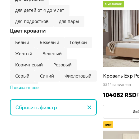
в наличии
для детей от 4 до 9 лет
для подростков
для пары
Цвет кровати
Белый
Бежевый
Голубой
Желтый
Зеленый
Коричневый
Розовый
Кровать Exp P
Серый
Синий
Фиолетовый
5544 вариантов
Показать все
Черный
104082 RSD
Обивка
Сбросить фильтр
Искусственная замша
Велюр
Вы
Вельвет
new
Вельвет (пропитка easy clean)