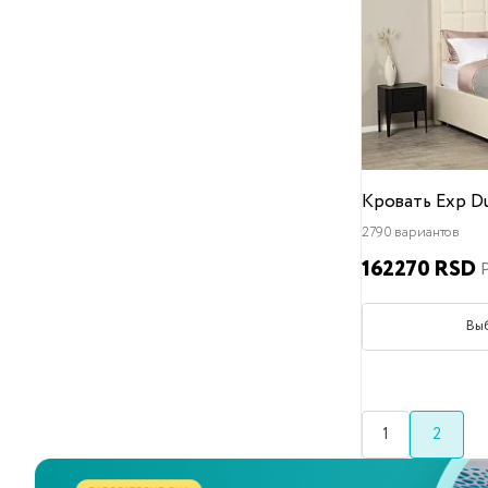
Рогожка
Искусственная кожа
Стиль кровати
Классический
Лофт
Минимализм
Современный
Скандинавский
Хай-тек
Кровать Exp Du
Модерн
Арт-деко
2790 вариантов
Английский
162270 RSD
Высота изголовья
От
До
Вы
Место для хранения
Без ящика
С ящиком
Декор
1
2
Без декора