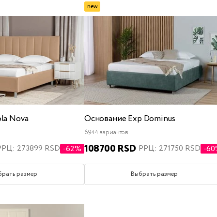
new
ola Nova
Основание Exp Dominus
6944 вариантов
108700 RSD
РРЦ: 273899 RSD
РРЦ: 271750 RSD
-62%
-6
брать размер
Выбрать размер