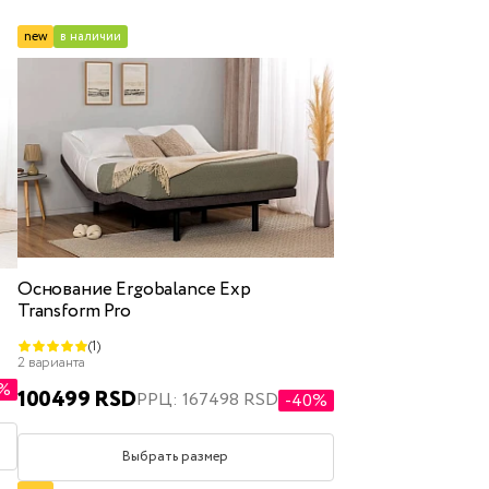
new
в наличии
ящиком для белья
Основание Ergobalance Exp
Transform Pro
полуторные
двуспальные
(1)
2 варианта
3%
100499 RSD
РРЦ: 167498 RSD
-40%
Выбрать размер