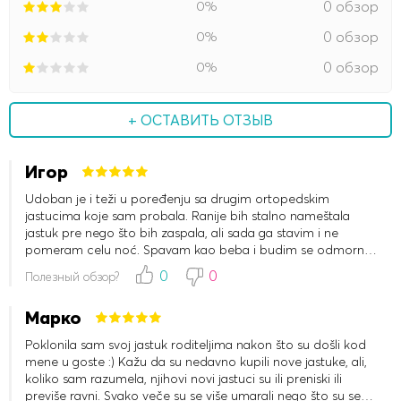
0%
0 обзор
0%
0 обзор
0%
0 обзор
+ ОСТАВИТЬ ОТЗЫВ
Игор
Udoban je i teži u poređenju sa drugim ortopedskim
jastucima koje sam probala. Ranije bih stalno nameštala
jastuk pre nego što bih zaspala, ali sada ga stavim i ne
pomeram celu noć. Spavam kao beba i budim se odmorna.
Ranije bih osećala nelagodnost u vratu i grudima zbog
0
0
Полезный обзор?
cervikalne osteohondroze, ali s ovim jastukom osećaj je
fantastičan - san mi je miran, a buđenje lako.
Марко
Poklonila sam svoj jastuk roditeljima nakon što su došli kod
mene u goste :) Kažu da su nedavno kupili nove jastuke, ali,
koliko sam razumela, njihovi novi jastuci su ili preniski ili
previše ravni. Svako veče su se više umarali nego što su se