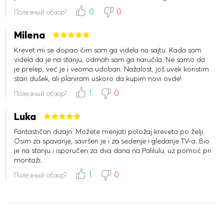
odmarali. Na sreću, ovaj im je savršeno odgovarao, sviđa im
0
0
Полезный обзор?
se. Sada su uvek nasmejani i jako mi je drago što to vidim.
Milena
Krevet mi se dopao čim sam ga videla na sajtu. Kada sam
videla da je na stanju, odmah sam ga naručila. Ne samo da
je prelep, već je i veoma udoban. Nažalost, još uvek koristim
stari dušek, ali planiram uskoro da kupim novi ovde!
1
0
Полезный обзор?
Luka
Fantastičan dizajn. Možete menjati položaj kreveta po želji.
Osim za spavanje, savršen je i za sedenje i gledanje TV-a. Bio
je na stanju i isporučen za dva dana na Palilulu, uz pomoć pri
montaži.
1
0
Полезный обзор?