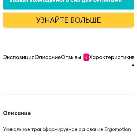
УЗНАЙТЕ БОЛЬШЕ
Экспозиция
Описание
Отзывы
Характеристики
в
4
Описание
Уникальное трансформируемое основание Ergomotion