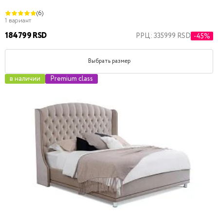
(6)
1 вариант
184799 RSD
РРЦ: 335999 RSD
-45%
Выбрать размер
в наличии
Premium class