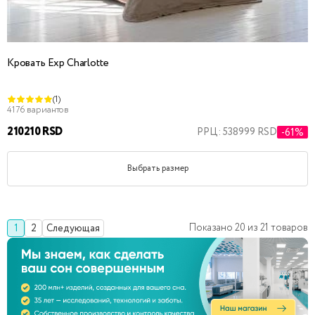
Кровать Exp Charlotte
(1)
4176 вариантов
210210 RSD
РРЦ: 538999 RSD
-61%
Выбрать размер
Показано
20
из
21
товаров
1
2
Следующая