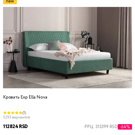
new
Кровать Exp Ella Nova
(1)
5295 вариантов
112824 RSD
РРЦ: 313399 RSD
-64%