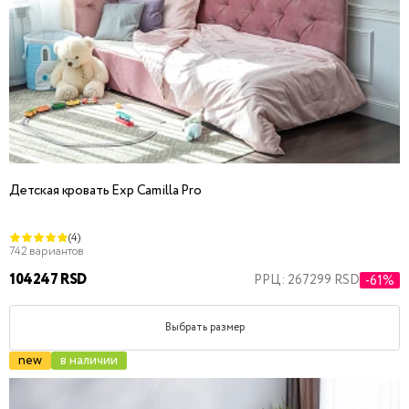
Детская кровать Exp Camilla Pro
(4)
742 вариантов
104247 RSD
РРЦ: 267299 RSD
-61%
Выбрать размер
new
в наличии