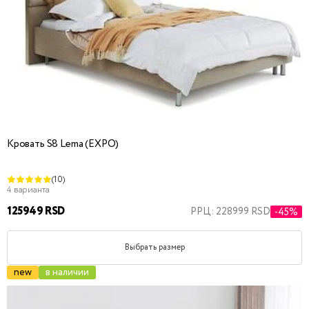
Кровать S8 Lema (EXPO)
(10)
4 варианта
125949 RSD
РРЦ: 228999 RSD
-45%
Выбрать размер
new
в наличии