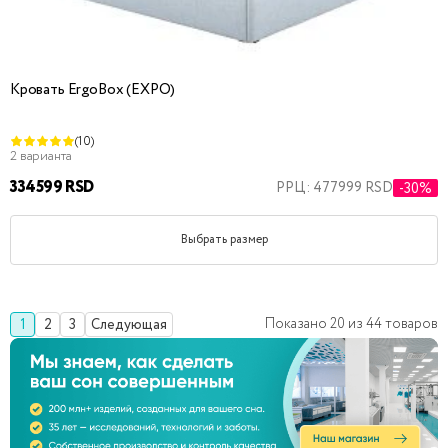
Кровать ErgoBox (EXPO)
(10)
2 варианта
334599 RSD
РРЦ: 477999 RSD
-30%
Выбрать размер
Показано
20
из
44
товаров
1
2
3
Следующая