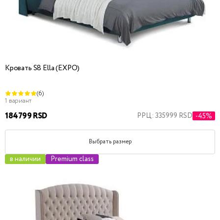
Кровать S8 Ella (EXPO)
(6)
1 вариант
184799 RSD
РРЦ: 335999 RSD
-45%
Выбрать размер
в наличии
Premium class