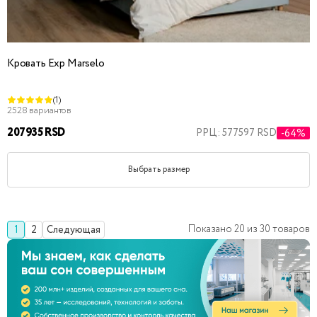
Кровать Exp Marselo
(1)
2528 вариантов
207935 RSD
РРЦ: 577597 RSD
-64%
Выбрать размер
Показано
20
из
30
товаров
1
2
Следующая