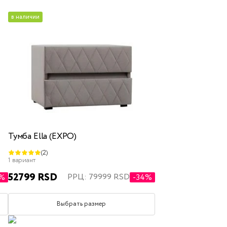
в наличии
ящиком для белья
Тумба Ella (EXPO)
(2)
полуторные
двуспальные
1 вариант
52799 RSD
РРЦ: 79999 RSD
0%
-34%
Выбрать размер