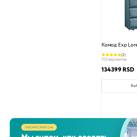
41x38x49
42x38.5x48.5
43x53x52
44x53x64
Комод Exp Lor
44x56x40
(2)
102 вариантов
45x100
134399 RSD
45x30x45
45x46x69
Вы
46x48x71
50x44x49
50x45x49
51x46x41