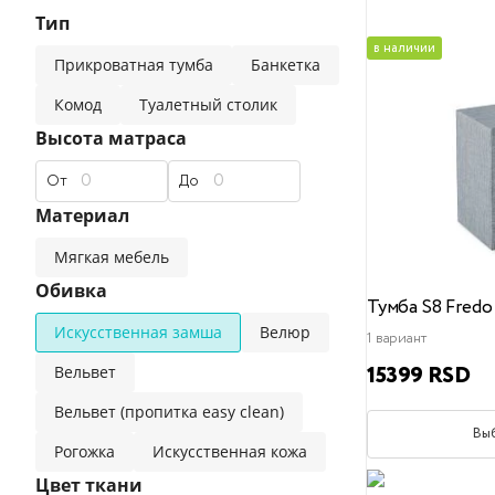
Тип
прямые диваны
классические
современные
в наличии
Прикроватная тумба
Банкетка
Эксклюзивные матрасы
Двуспальные кровати
Универсальные подушки
Детские одеяла
Премиальные материалы,
Комод
Туалетный столик
Высота матраса
популярные фильтры
популярные фильтры
От
До
Детские матрасы
Безопасные материалы
Материал
120x200
для сна на боку
140x200
для сна на спине
160x200
180x200
для сна на живо
200
Мягкая мебель
популярные фильтры
Обивка
Тумба S8 Fredo
Искусственная замша
Велюр
Наматрасники
Жесткий
Средний
Мягкий
1 вариант
15399 RSD
Вельвет
Вельвет (пропитка easy clean)
Вы
Рогожка
Искусственная кожа
Цвет ткани