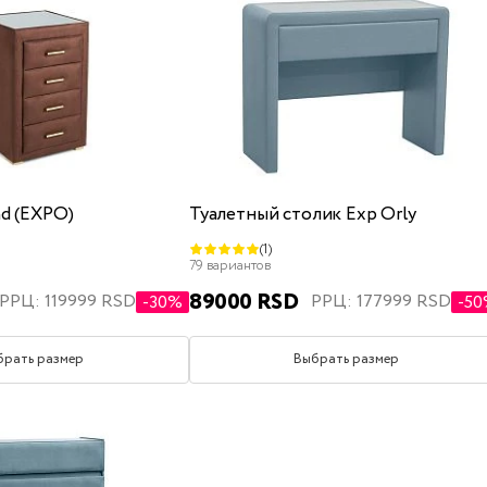
d (EXPO)
Туалетный столик Exp Orly
(1)
79 вариантов
89000 RSD
РРЦ: 119999 RSD
РРЦ: 177999 RSD
-30%
-5
брать размер
Выбрать размер