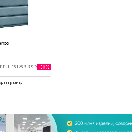
enco
РРЦ: 191999 RSD
-30%
брать размер