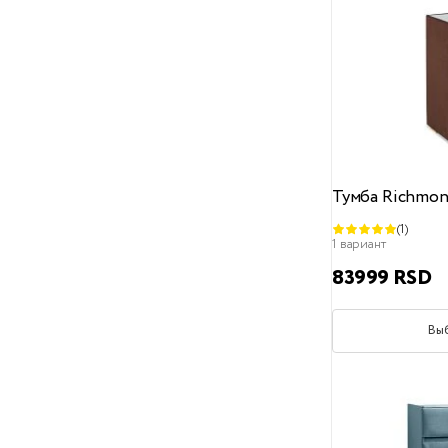
100x40
100x40x46
100x45x46
100x80,5x40
100x80x40
101x92x47
Тумба Richmon
130x40x46
(1)
1 вариант
160x45x46
83999 RSD
36.5x36x48
Вы
38x42x48
40x130x46
40x36x42
40х36х42