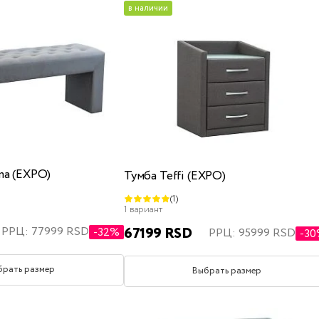
в наличии
ma (EXPO)
Тумба Teffi (EXPO)
(1)
1 вариант
67199 RSD
РРЦ: 77999 RSD
-32%
РРЦ: 95999 RSD
-3
брать размер
Выбрать размер