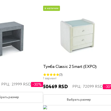
средняя жесткость
в наличии
те
x200
детские
полуторные
с подъемным механизмом
с 
Тумба Classic 2 Smart (EXPO)
(3)
160x200
180x200
200x200
односпальные
1 вариант
РРЦ: 21999 RSD
-30%
50469 RSD
РРЦ: 72099 RSD
-3
брать размер
Выбрать размер