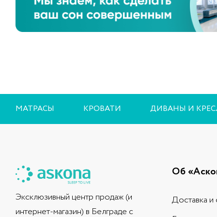
53.5x44.5
53x43x52
55x40x46
55x45x46
90x82x45
В наличии в магазинах
МАТРАСЫ
КРОВАТИ
ДИВАНЫ И КРЕС
Не в наличии
В наличии
Об «Аско
Эксклюзивный центр продаж (и
Доставка и 
интернет-магазин) в Белграде с