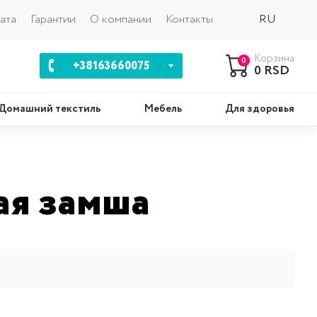
Назад
ата
Гарантии
О компании
Контакты
RU
Корзина
0
+38163660075
0 RSD
Домашний текстиль
Мебель
Для здоровья
шки
Комплекты
ая замша