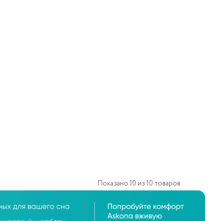
Показано
10
из
10
товаров