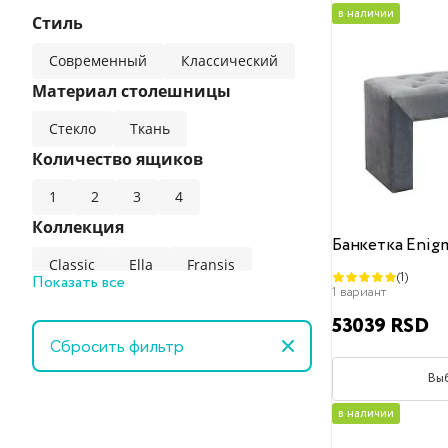
в наличии
Стиль
Современный
Классический
Материал столешницы
Стекло
Ткань
Количество ящиков
1
2
3
4
Коллекция
Банкетка Enig
Classic
Ella
Fransis
(1)
Показать все
1 вариант
Orly
53039 RSD
Exposition
Сбросить фильтр
Limassol
Pafos
Вы
Размер
в наличии