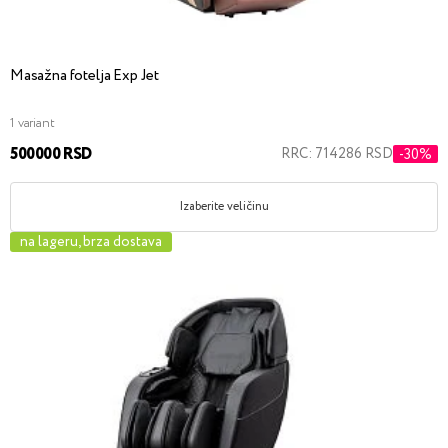
Masažna fotelja Exp Jet
1 variant
500000 RSD
RRC: 714286 RSD
-30%
Izaberite veličinu
na lageru, brza dostava