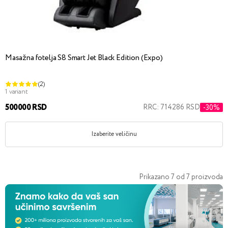
Masažna fotelja S8 Smart Jet Black Edition (Expo)
(2)
1 variant
500000 RSD
RRC: 714286 RSD
-30%
Izaberite veličinu
Prikazano
7
od
7
proizvoda