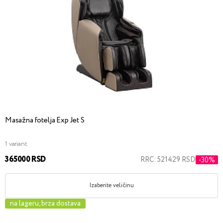
Masažna fotelja Exp Jet S
1 variant
365000 RSD
RRC: 521429 RSD
-30%
Izaberite veličinu
na lageru, brza dostava