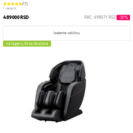
(17)
1 variant
489000 RSD
RRC: 698571 RSD
-30%
Izaberite veličinu
na lageru, brza dostava