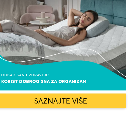
Dobar san i zdravlje:
korist dobrog sna za organizam
SAZNAJTE VIŠE