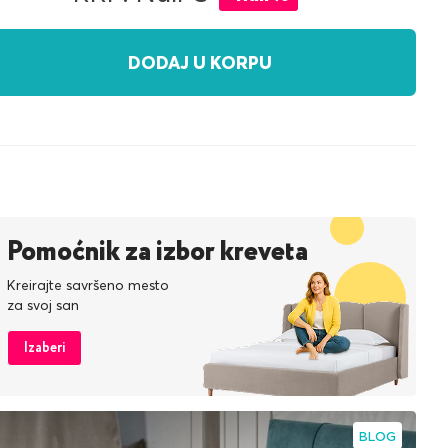
DODAJ U KORPU
Pomoćnik za izbor kreveta
Kreirajte savršeno mesto
za svoj san
Izaberi
BLOG