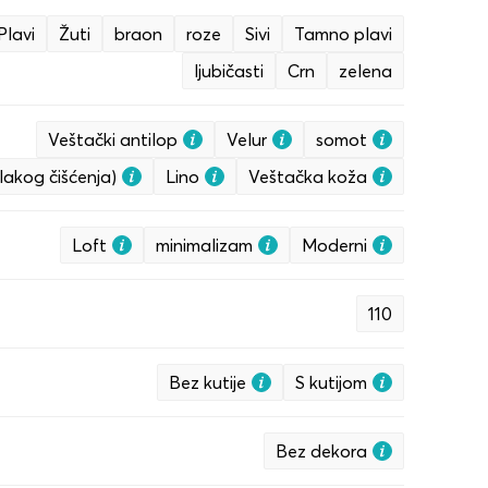
Plavi
Žuti
braon
roze
Sivi
Tamno plavi
ljubičasti
Crn
zelena
Veštački antilop
Velur
somot
lakog čišćenja)
Lino
Veštačka koža
Loft
minimalizam
Moderni
110
Bez kutije
S kutijom
Bez dekora