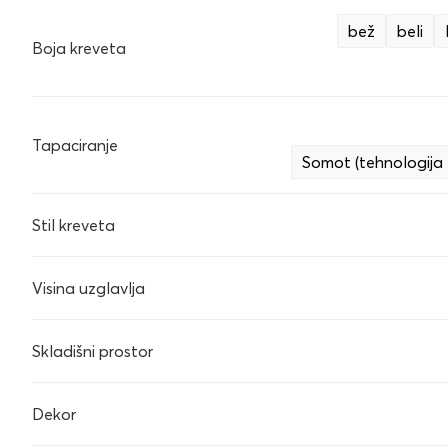
bež
beli
Boja kreveta
Tapaciranje
Somot (tehnologija 
Stil kreveta
Visina uzglavlja
Skladišni prostor
Dekor