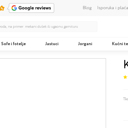
Blog
Isporuka i plać
Sofe i fotelje
Jastuci
Jorgani
Kućni te
Kreveti
Tk