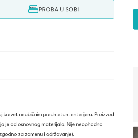
PROBA U SOBI
aj krevet neobičnim predmetom enterijera. Proizvod
lja je od osnovnog materijala. Nije neophodno
 (zgodno za zamenu i održavanje).