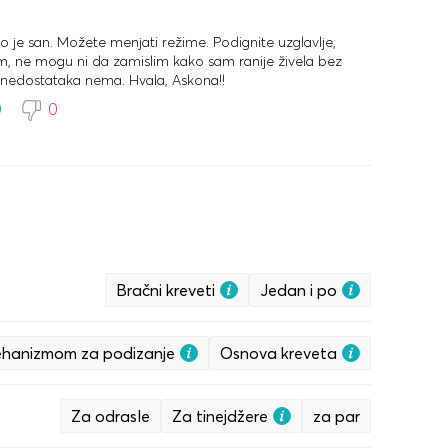
to je san. Možete menjati režime. Podignite uzglavlje,
film, ne mogu ni da zamislim kako sam ranije živela bez
nedostataka nema. Hvala, Askona!!
0
0
Bračni kreveti
Jedan i po
hanizmom za podizanje
Osnova kreveta
Za odrasle
Za tinejdžere
za par