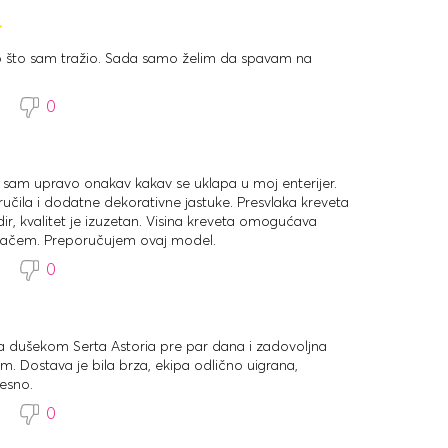
no što sam tražio. Sada samo želim da spavam na
3
0
 sam upravo onakav kakav se uklapa u moj enterijer.
ila i dodatne dekorativne jastuke. Presvlaka kreveta
ir, kvalitet je izuzetan. Visina kreveta omogućava
ivačem. Preporučujem ovaj model.
3
0
sa dušekom Serta Astoria pre par dana i zadovoljna
. Dostava je bila brza, ekipa odlično uigrana,
esno.
3
0