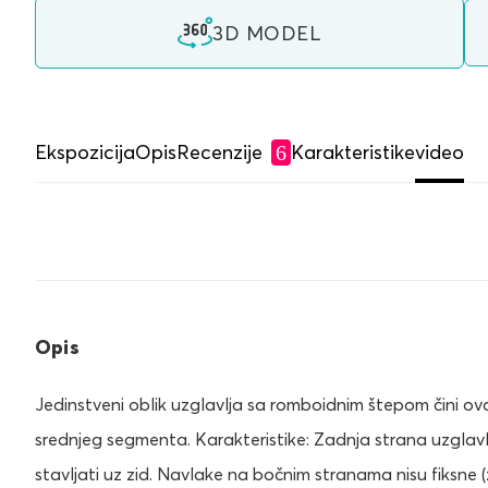
3D MODEL
Ekspozicija
Opis
Recenzije
Karakteristike
video
6
Opis
Jedinstveni oblik uzglavlja sa romboidnim štepom čini ov
srednjeg segmenta. Karakteristike: Zadnja strana uzglav
stavljati uz zid. Navlake na bočnim stranama nisu fiksne