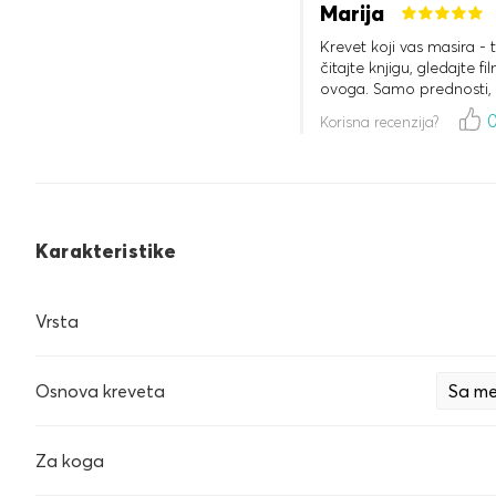
Marija
Krevet koji vas masira - 
čitajte knjigu, gledajte 
ovoga. Samo prednosti, 
Korisna recenzija?
Karakteristike
Vrsta
Osnova kreveta
Sa me
Za koga