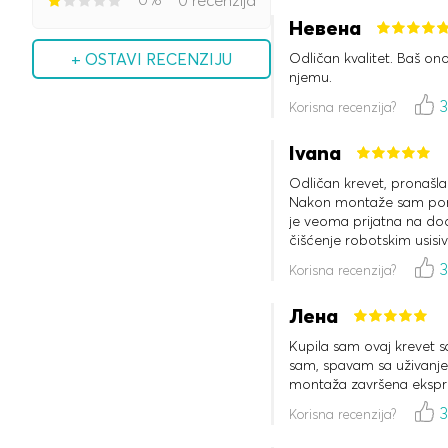
0 recenzija
Невена
+ OSTAVI RECENZIJU
Odličan kvalitet. Baš o
njemu.
Korisna recenzija?
Ivana
Odličan krevet, pronašla
Nakon montaže sam poruč
je veoma prijatna na dod
čišćenje robotskim usis
Korisna recenzija?
Лена
Kupila sam ovaj krevet 
sam, spavam sa uživanjem
montaža završena ekspr
Korisna recenzija?