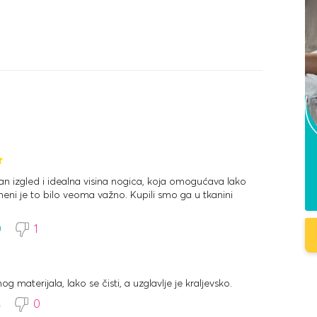
tan izgled i idealna visina nogica, koja omogućava lako
meni je to bilo veoma važno. Kupili smo ga u tkanini
0
1
og materijala, lako se čisti, a uzglavlje je kraljevsko.
4
0