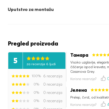
Uputstvo za montažu
Pregled proizvoda
Тамара
5
Visoko uzglavlje, elegan
za recenzije 6 ljudi
čišćenje ispod kreveta, 
Casanova Grey.
100%
6 recenzija
Korisna recenzija?
0%
0 recenzija
Јелена
0%
0 recenzija
Prelep, čvrst, od kvalitetn
0%
0 recenzija
Korisna recenzija?
0%