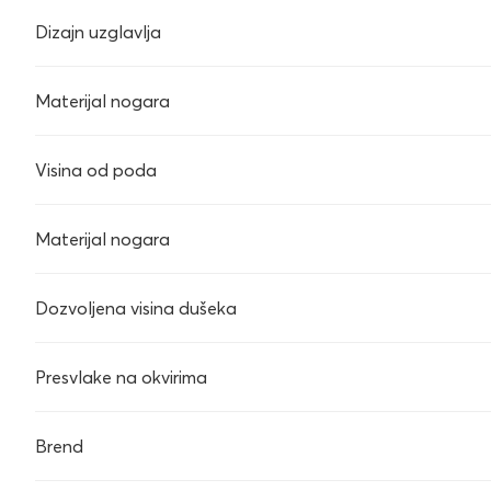
Dizajn uzglavlja
Materijal nogara
Visina od poda
Materijal nogara
Dozvoljena visina dušeka
Presvlake na okvirima
Brend