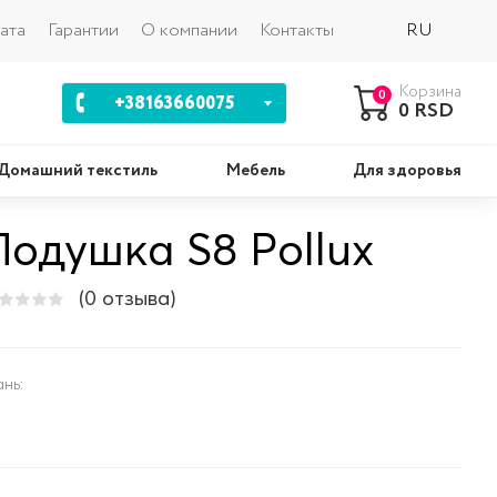
Назад
ата
Гарантии
О компании
Контакты
RU
Корзина
0
+38163660075
0 RSD
Домашний текстиль
Мебель
Для здоровья
Подушка S8 Pollux
Подушки
Ко
(0 отзыва)
ань: