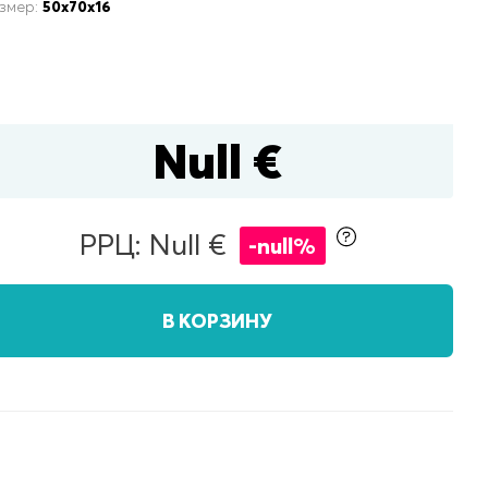
змер:
50x70x16
Null €
ящиком для белья
РРЦ: Null €
-null%
В КОРЗИНУ
полуторные
двуспальные