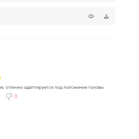
ая, отлично адаптируется под положение головы.
0
0