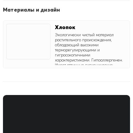
Материалы и дизайн
Хлопок
Экологически чистый материал
растительного происхождения,
обладающий высокими
терморегулирующими и
гигросокопичными
характеристиками. Гипоаллергенен.
Имеет отличные гигиенические
свойства. По прочности сравним с
шелком, превосходит шерсть.
Хорошо поддается глажке. Улучшает
свойства синтетических волокон.