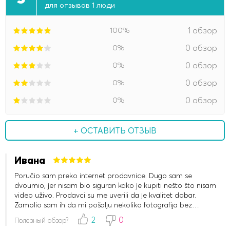
для отзывов 1 люди
100%
1 обзор
0%
0 обзор
0%
0 обзор
0%
0 обзор
0%
0 обзор
+ ОСТАВИТЬ ОТЗЫВ
Ивана
Poručio sam preko internet prodavnice. Dugo sam se
dvoumio, jer nisam bio siguran kako je kupiti nešto što nisam
video uživo. Prodavci su me uverili da je kvalitet dobar.
Zamolio sam ih da mi pošalju nekoliko fotografija bez
ambalaže. Na kraju sam odlučio da rizikujem i nisam se
2
0
Полезный обзор?
nimalo pokajao. Sve je uspešno stiglo na Vračar. Tkanina mi