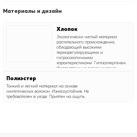
Материалы и дизайн
Хлопок
Экологически чистый материал
растительного происхождения,
обладающий высокими
терморегулирующими и
гигросокопичными
характеристиками. Гипоаллергенен.
Имеет отличные гигиенические
свойства. По прочности сравним с
Полиэстер
шелком, превосходит шерсть.
Хорошо поддается глажке. Улучшает
Тонкий и легкий материал на основе
свойства синтетических волокон.
синтетических волокон. Износоустойчив. Не
требователен в уходе. Приятен на ощупь.