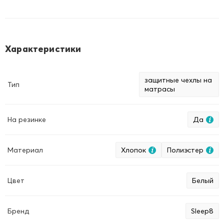
se jako dopala. Jastučnica sa ""ušima"" izgleda sjajno, prosto
vrhunski!!!
Характеристики
защитные чехлы на
Тип
матрасы
На резинке
Да
Материал
Хлопок
Полиэстер
Цвет
Белый
Бренд
Sleep8