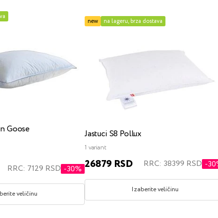
vrdoće
ava
new
na lageru, brza dostava
anje na stomaku
x200
jedan i po
dečiji
sa mehanizmom za podizanje
s ku
en Goose
Jastuci S8 Pollux
1 variant
180x200
200x200
singl
jedan i po
bra
26879 RSD
RRC: 38399 RSD
-3
RRC: 7129 RSD
-30%
Izaberite veličinu
berite veličinu