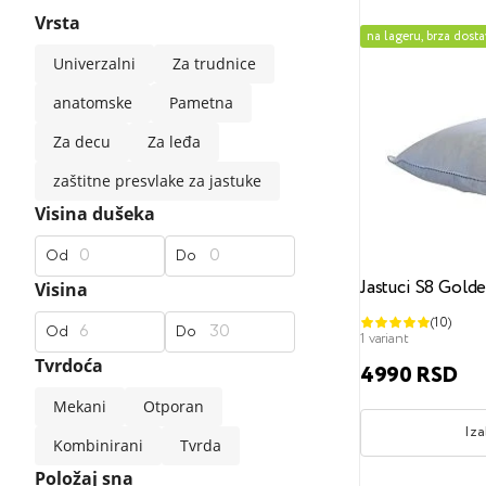
Vrsta
standardne sofe
klasične
moderne
srednje t
na lageru, brza dost
Univerzalni
Za trudnice
Ekskluzivni madraci
Bračni kreveti
Univerzalni jastuci
Dečji jorgani
Premium materijali
anatomske
Pametna
Za decu
Za leđa
Popularni filteri
Popularni filteri
zaštitne presvlake za jastuke
Dečji madraci
Sigurni materijali
120x200
za spavanje na boku
Visina dušeka
140x200
za spavanje na leđima
160x200
180x200
za spav
200
Od
Do
Popularni filteri
Jastuci S8 Gold
Visina
(10)
Naddušeci
Tvrd
Srednji
Mekani
160x200
Od
Do
1 variant
Tvrdoća
4990 RSD
Mekani
Otporan
Iza
Kombinirani
Tvrda
Položaj sna