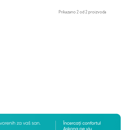
Prikazano
2
od
2
proizvoda