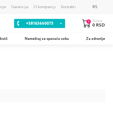
Nazad
anje
Garancije
O kompaniji
Kontakti
RS
Korpa
0
+38163660075
0 RSD
kstil
Nameštaj za spavaću sobu
Za zdravlje
ci
Kompleti