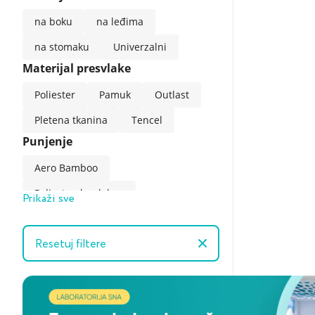
na boku
na leđima
na stomaku
Univerzalni
Materijal presvlake
Poliester
Pamuk
Outlast
Pletena tkanina
Tencel
Punjenje
Aero Bamboo
Poliestersko vlakno
Prikaži sve
Memorijska pena
Resetuj filtere
paperje / perje
Pena NeoTaktile
Mikrofiber
Rashladni gel
lateks