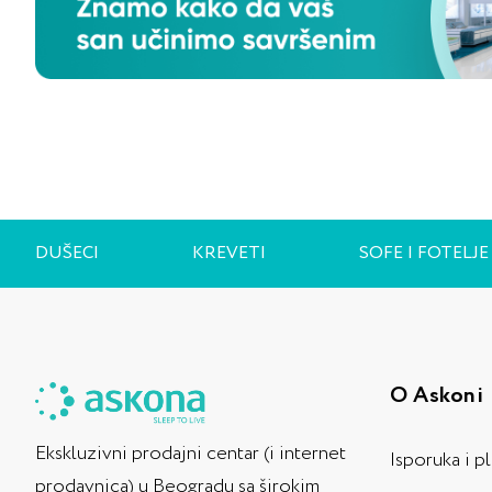
Jedinstvena svojstva
Hipoalergeno
Inovativni
Podesivi
Efekat masaže
Prirodni materijali
Ortopedski efekat
Podesiva gustina punjenja
S efektom hlađenja
DUŠECI
KREVETI
SOFE I FOTELJE
Memorijska pena
Pojačana podrška
Exposition
Dimenzije
O Askoni
Ekskluzivni prodajni centar (i internet
125x35
Isporuka i p
prodavnica) u Beogradu sa širokim
30x46x6