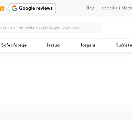
Blog
Isporuka i plać
Sofe i fotelje
Jastuci
Jorgani
Kućni te
Kreveti
Jastu