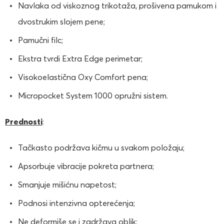
Navlaka od viskoznog trikotaža, prošivena pamukom i
dvostrukim slojem pene;
Pamučni filc;
Ekstra tvrdi Extra Edge perimetar;
Visokoelastična Oxy Comfort pena;
Micropocket System 1000 opružni sistem.
Prednosti
:
Tačkasto podržava kičmu u svakom položaju;
Apsorbuje vibracije pokreta partnera;
Smanjuje mišićnu napetost;
Podnosi intenzivna opterećenja;
Ne deformiše se i zadržava oblik;