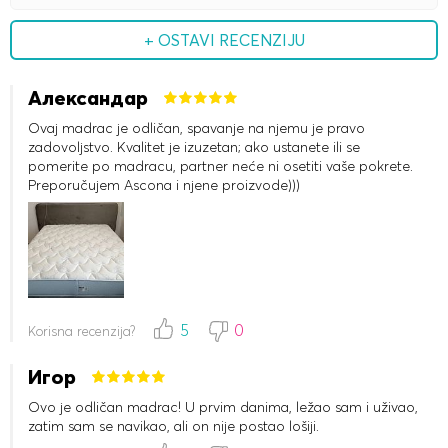
+ OSTAVI RECENZIJU
Александар
Ovaj madrac je odličan, spavanje na njemu je pravo
zadovoljstvo. Kvalitet je izuzetan; ako ustanete ili se
pomerite po madracu, partner neće ni osetiti vaše pokrete.
Preporučujem Ascona i njene proizvode)))
5
0
Korisna recenzija?
Игор
Ovo je odličan madrac! U prvim danima, ležao sam i uživao,
zatim sam se navikao, ali on nije postao lošiji.