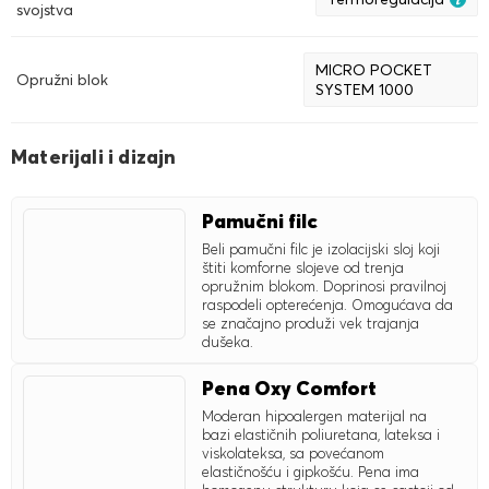
svojstva
MICRO POCKET
Opružni blok
SYSTEM 1000
Materijali i dizajn
Pamučni filc
Beli pamučni filc je izolacijski sloj koji
štiti komforne slojeve od trenja
opružnim blokom. Doprinosi pravilnoj
raspodeli opterećenja. Omogućava da
se značajno produži vek trajanja
dušeka.
Pena Oxy Comfort
Moderan hipoalergen materijal na
bazi elastičnih poliuretana, lateksa i
viskolateksa, sa povećanom
elastičnošću i gipkošću. Pena ima