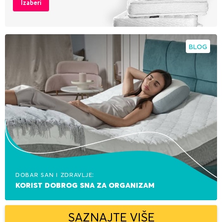
Izaberi
BLOG
Dobar san i zdravlje:
korist dobrog sna za organizam
SAZNAJTE VIŠE