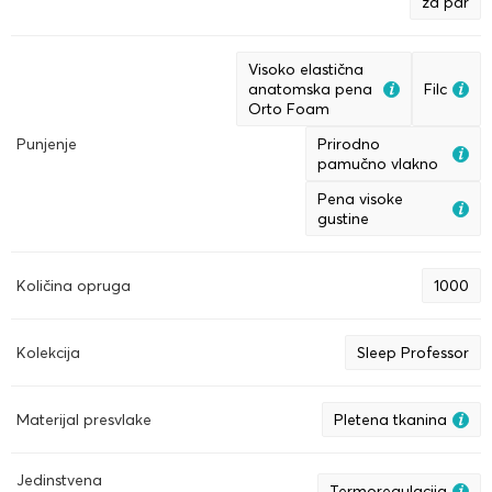
za par
Visoko elastična
anatomska pena
Filc
Orto Foam
Punjenje
Prirodno
pamučno vlakno
Pena visoke
gustine
Količina opruga
1000
Kolekcija
Sleep Professor
Materijal presvlake
Pletena tkanina
Jedinstvena
Termoregulacija