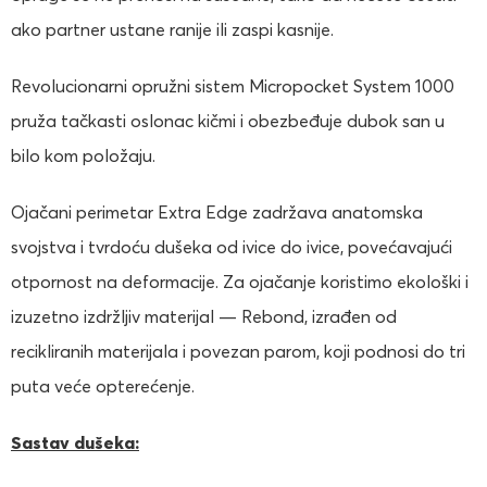
ako partner ustane ranije ili zaspi kasnije.
Revolucionarni opružni sistem Micropocket System 1000
pruža tačkasti oslonac kičmi i obezbeđuje dubok san u
bilo kom položaju.
Ojačani perimetar Extra Edge zadržava anatomska
svojstva i tvrdoću dušeka od ivice do ivice, povećavajući
otpornost na deformacije. Za ojačanje koristimo ekološki i
izuzetno izdržljiv materijal — Rebond, izrađen od
recikliranih materijala i povezan parom, koji podnosi do tri
puta veće opterećenje.
Sastav dušeka: