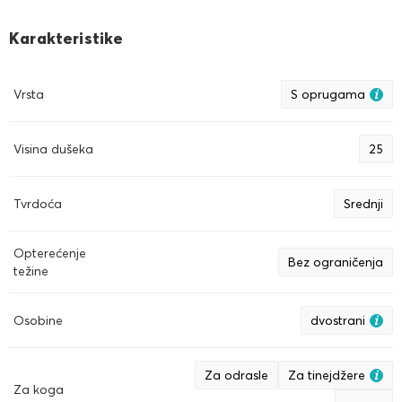
Karakteristike
Vrsta
S oprugama
Visina dušeka
25
Tvrdoća
Srednji
Opterećenje
Bez ograničenja
težine
Osobine
dvostrani
Za odrasle
Za tinejdžere
Za koga