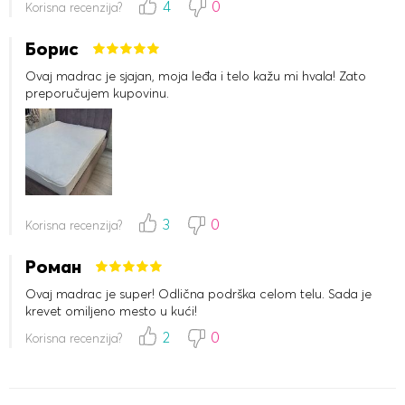
4
0
Korisna recenzija?
Борис
Ovaj madrac je sjajan, moja leđa i telo kažu mi hvala! Zato
preporučujem kupovinu.
3
0
Korisna recenzija?
Роман
Ovaj madrac je super! Odlična podrška celom telu. Sada je
krevet omiljeno mesto u kući!
2
0
Korisna recenzija?