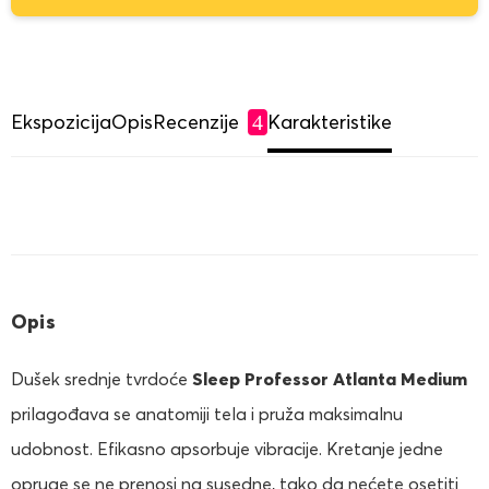
Ekspozicija
Opis
Recenzije
Karakteristike
4
Opis
Dušek srednje tvrdoće
Sleep Professor Atlanta Medium
prilagođava se anatomiji tela i pruža maksimalnu
udobnost. Efikasno apsorbuje vibracije. Kretanje jedne
opruge se ne prenosi na susedne, tako da nećete osetiti