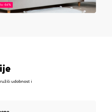
Do -64%
ije
pružili udobnost i