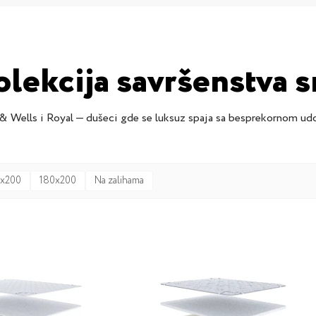
olekcija savršenstva s
 & Wells i Royal — dušeci gde se luksuz spaja sa besprekornom ud
0x200
180x200
Na zalihama