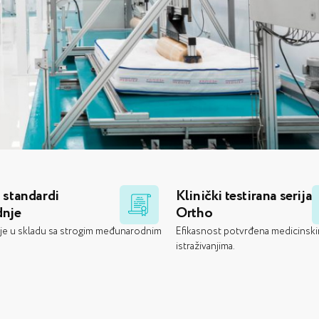
 standardi
Klinički testirana serija
dnje
Ortho
 je u skladu sa strogim međunarodnim
Efikasnost potvrđena medicinsk
istraživanjima.