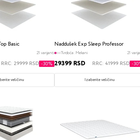
op Basic
Naddušek Exp Sleep Professor
21 varijanti
Tvrdoća:
Mekani
21 varij
29399 RSD
RRC: 29999 RSD
RRC: 41999 RSD
-30%
-3
berite veličinu
Izaberite veličinu