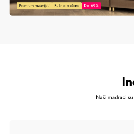
Premium materijali
Ručno izrađeno
Do -69%
In
Naši madraci su r