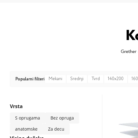
K
Grether
Mekani
Srednji
Tvrd
140x200
16
Popularni filteri
Vrsta
S oprugama
Bez opruga
anatomske
Za decu