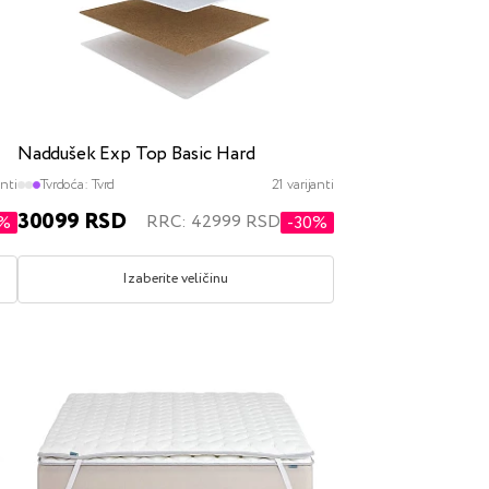
Naddušek Exp Top Basic Hard
anti
Tvrdoća:
Tvrd
21 varijanti
30099 RSD
RRC: 42999 RSD
0%
-30%
Izaberite veličinu