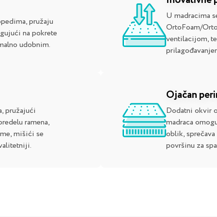
Inovativne 
U madracima se
opedima, pružaju
OrtoFoam/Orto
gujući na pokrete
ventilacijom, t
imalno udobnim.
prilagođavanje
Ojačan per
a, pružajući
Dodatni okvir 
predelu ramena,
madraca omoguć
ome, mišići se
oblik, sprečava
alitetniji.
površinu za spa