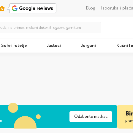
Blog
Isporuka i plać
Sofe i fotelje
Jastuci
Jorgani
Kućni te
Kreveti
Jastu
Bi
Odaberite madrac
an
prav