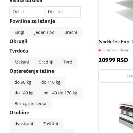
Visina dušeka
Od
Do
Površina za ležanje
Singl
Jedan i po
Bračni
Okrugli
Naddušek Exp T
Tvrdoća
Tvrdoća:
Mekani
20999 RSD
Mekani
Srednji
Tvrd
Opterećenje težine
Iza
do 90 kg
do 110 kg
do 140 kg
od 140 do 170 kg
Bez ograničenja
Osobine
dvostrani
Zaštitni