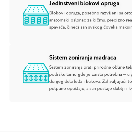
Jedinstveni blokovi opruga
Blokovi opruga, posebno razvijeni sa ort
anatomski oslonac za kičmu, precizno rea
spavača, čineći san svakog čoveka maks
Sistem zoniranja madraca
Sistem zoniranja prati prirodne obline tel
podršku tamo gde je zaista potrebna — u 
donjeg dela leđa i kukova. Zahvaljujući t
potpuno opuštaju, a san postaje dublji i kv