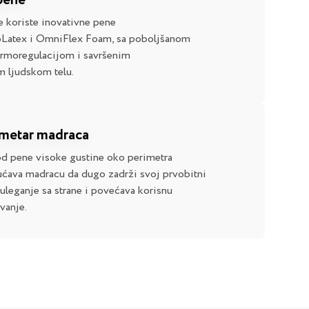
pene
 koriste inovativne pene
Latex i OmniFlex Foam, sa poboljšanom
ermoregulacijom i savršenim
m ljudskom telu.
imetar madraca
od pene visoke gustine oko perimetra
ava madracu da dugo zadrži svoj prvobitni
 uleganje sa strane i povećava korisnu
vanje.