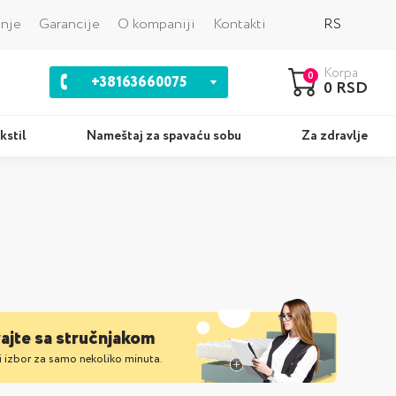
Nazad
anje
Garancije
O kompaniji
Kontakti
RS
Korpa
0
+38163660075
0 RSD
kstil
Nameštaj za spavaću sobu
Za zdravlje
ci
Kompleti
rajte sa stručnjakom
i izbor za samo nekoliko minuta.