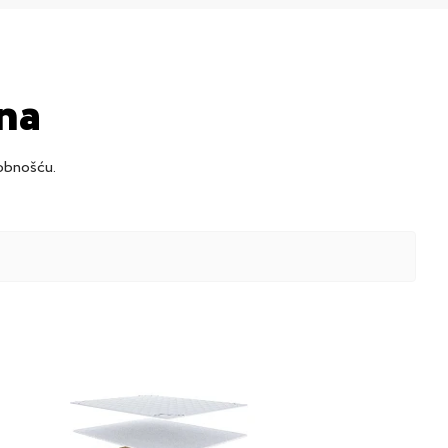
na
obnošću.