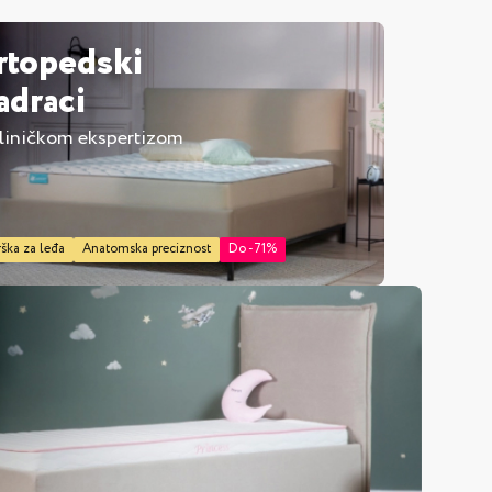
rtopedski
adraci
kliničkom ekspertizom
tijom za posteljinu
ška za leđa
Anatomska preciznost
Do -71%
čni