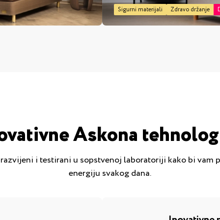
Sigurni materijali
Zdravo držanje
ovativne Askona tehnolog
azvijeni i testirani u sopstvenoj laboratoriji kako bi vam 
energiju svakog dana.