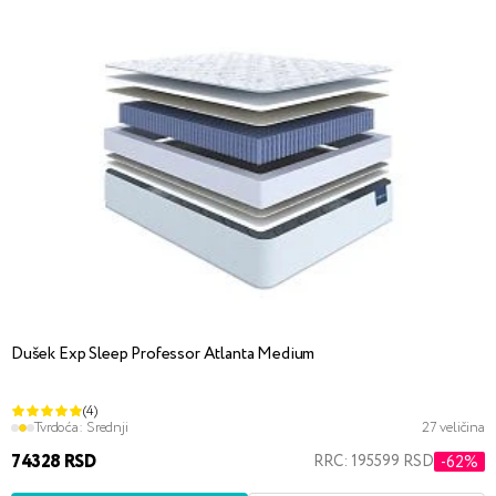
Dušek Exp Sleep Professor Atlanta Medium
(4)
Tvrdoća:
Srednji
27 veličina
74328 RSD
RRC: 195599 RSD
-62%