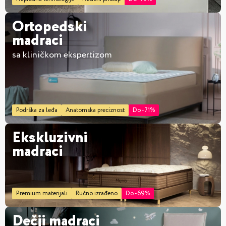
Ortopedski
madraci
sa kliničkom ekspertizom
Podrška za leđa
Anatomska preciznost
Do -71%
Ekskluzivni
madraci
Premium materijali
Ručno izrađeno
Do -69%
Dečji madraci