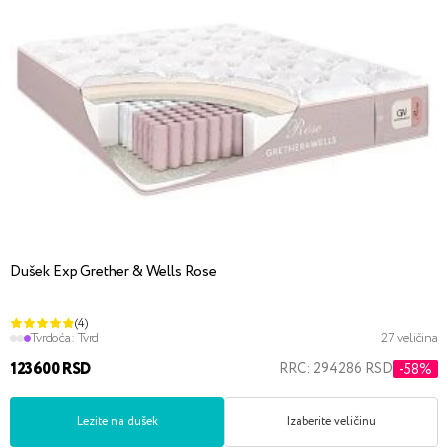
Dušek Exp Grether & Wells Rose
(4)
Tvrdoća:
Tvrd
27 veličina
123600 RSD
RRC: 294286 RSD
-58%
Lezite na dušek
Izaberite veličinu