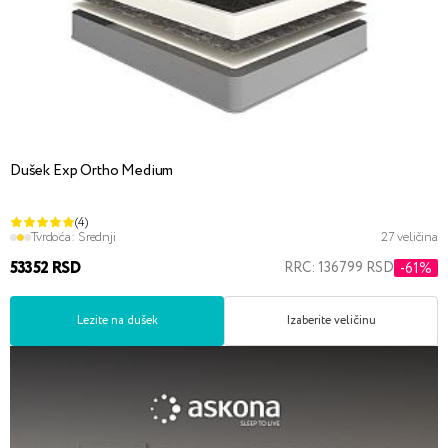
Dušek Exp Ortho Medium
(4)
Tvrdoća:
Srednji
27 veličina
53352 RSD
RRC: 136799 RSD
-61%
Lezite na dušek
Izaberite veličinu