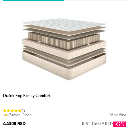
Dušek Exp Family Comfort
(1)
Tvrdoća:
Srednji
26 veličina
44308 RSD
RRC: 116599 RSD
-62%