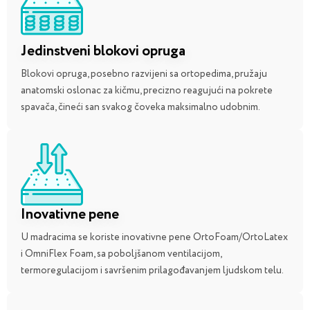
Jedinstveni blokovi opruga
Blokovi opruga, posebno razvijeni sa ortopedima, pružaju
anatomski oslonac za kičmu, precizno reagujući na pokrete
spavača, čineći san svakog čoveka maksimalno udobnim.
Inovativne pene
U madracima se koriste inovativne pene OrtoFoam/OrtoLatex
i OmniFlex Foam, sa poboljšanom ventilacijom,
termoregulacijom i savršenim prilagođavanjem ljudskom telu.