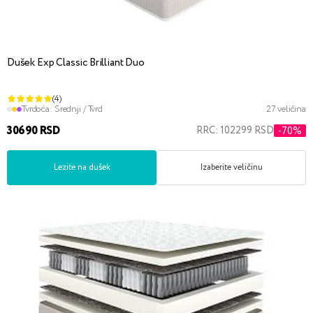
Dušek Exp Classic Brilliant Duo
(4)
Tvrdoća:
Srednji / Tvrd
27 veličina
30690 RSD
RRC: 102299 RSD
-70%
Lezite na dušek
Izaberite veličinu