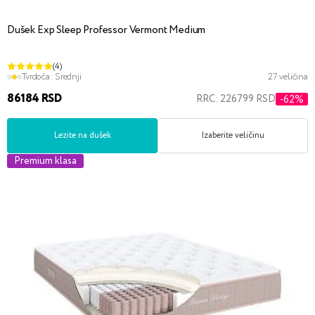
Dušek Exp Sleep Professor Vermont Medium
(4)
Tvrdoća:
Srednji
27 veličina
86184 RSD
RRC: 226799 RSD
-62%
Lezite na dušek
Izaberite veličinu
Premium klasa