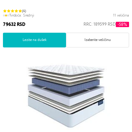
(4)
Tvrdoća:
Srednji
11 veličina
79632 RSD
RRC: 189599 RSD
-58%
Lezite na dušek
Izaberite veličinu