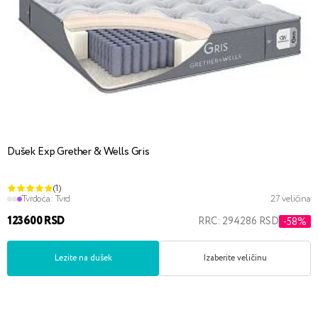
Dušek Exp Grether & Wells Gris
(1)
Tvrdoća:
Tvrd
27 veličina
123600 RSD
RRC: 294286 RSD
-58%
Lezite na dušek
Izaberite veličinu