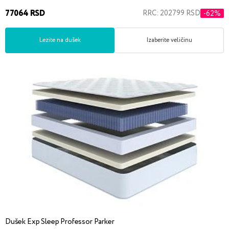
77064 RSD
RRC: 202799 RSD
-62%
Lezite na dušek
Izaberite veličinu
Dušek Exp Sleep Professor Parker