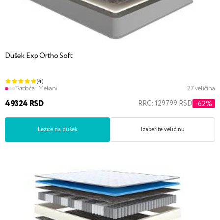
Dušek Exp Ortho Soft
(4)
Tvrdoća:
Mekani
27 veličina
49324 RSD
RRC: 129799 RSD
-62%
Lezite na dušek
Izaberite veličinu