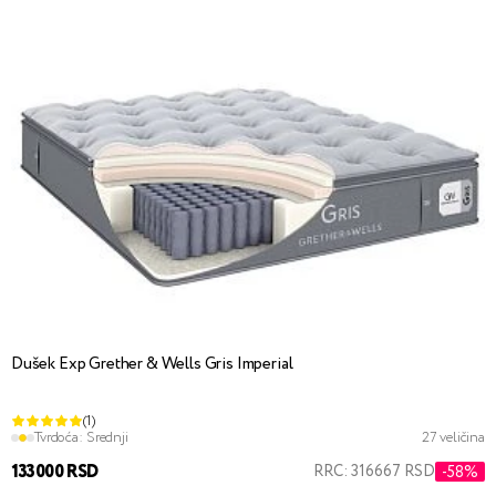
Dušek Exp Grether & Wells Gris Imperial
(1)
Tvrdoća:
Srednji
27 veličina
133000 RSD
RRC: 316667 RSD
-58%