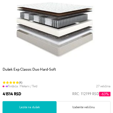
Dušek Exp Classic Duo Hard-Soft
(4)
Tvrdoća:
Mekani / Tvrd
27 veličina
41514 RSD
RRC: 112199 RSD
-63%
Lezite na dušek
Izaberite veličinu