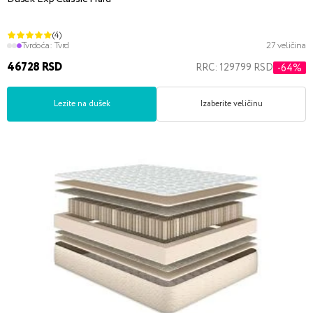
(4)
Tvrdoća:
Tvrd
27 veličina
46728 RSD
RRC: 129799 RSD
-64%
Lezite na dušek
Izaberite veličinu