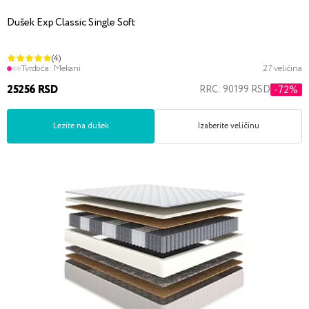
Dušek Exp Classic Single Soft
(4)
Tvrdoća:
Mekani
27 veličina
25256 RSD
RRC: 90199 RSD
-72%
Lezite na dušek
Izaberite veličinu