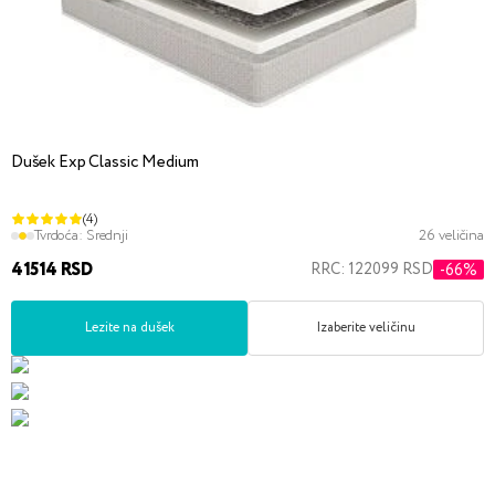
Dušek Exp Classic Medium
(4)
Tvrdoća:
Srednji
26 veličina
41514 RSD
RRC: 122099 RSD
-66%
Lezite na dušek
Izaberite veličinu