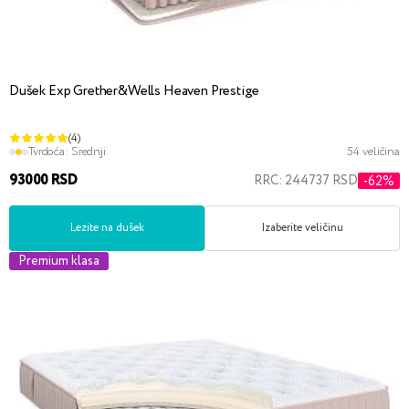
Dušek Exp Grether&Wells Heaven Prestige
(4)
Tvrdoća:
Srednji
54 veličina
93000 RSD
RRC: 244737 RSD
-62%
Lezite na dušek
Izaberite veličinu
Premium klasa