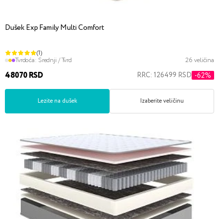
Dušek Exp Family Multi Comfort
(1)
Tvrdoća:
Srednji / Tvrd
26 veličina
48070 RSD
RRC: 126499 RSD
-62%
Lezite na dušek
Izaberite veličinu