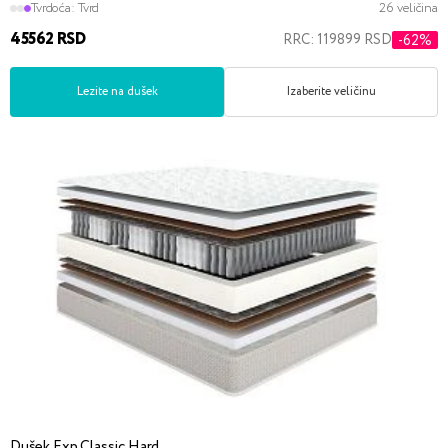
Tvrdoća:
Tvrd
26 veličina
45562 RSD
RRC: 119899 RSD
-62%
Lezite na dušek
Izaberite veličinu
Dušek Exp Classic Hard