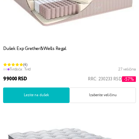
Dušek Exp Grether&Wells Regal
(4)
Tvrdoća:
Tvrd
27 veličina
99000 RSD
RRC: 230233 RSD
-57%
Lezite na dušek
Izaberite veličinu