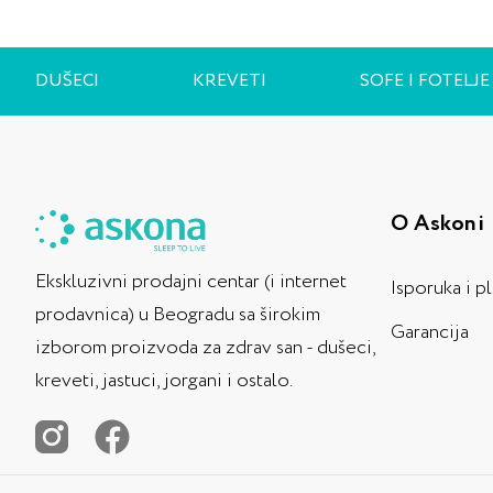
DUŠECI
KREVETI
SOFE I FOTELJE
O Askoni
Ekskluzivni prodajni centar (i internet
Isporuka i p
prodavnica) u Beogradu sa širokim
Garancija
izborom proizvoda za zdrav san - dušeci,
kreveti, jastuci, jorgani i ostalo.