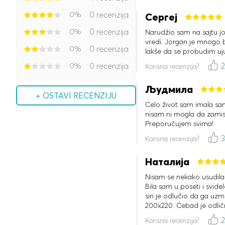
0%
0 recenzija
Сергеј
0%
0 recenzija
Narudžio sam na sajtu jorg
vredi. Jorgan je mnogo b
0%
0 recenzija
lakše da se probudim uju
0%
0 recenzija
Korisna recenzija?
Људмила
+ OSTAVI RECENZIJU
Celo život sam imala sa
nisam ni mogla da zamisl
Preporučujem svima!
Korisna recenzija?
Наталија
Nisam se nekako usudila 
Bila sam u poseti i svid
sin je odlučio da ga uzm
200x220. Ćebad je odlič
ćebadi nije ni prevruće
Korisna recenzija?
uradila bih to bez razmiš