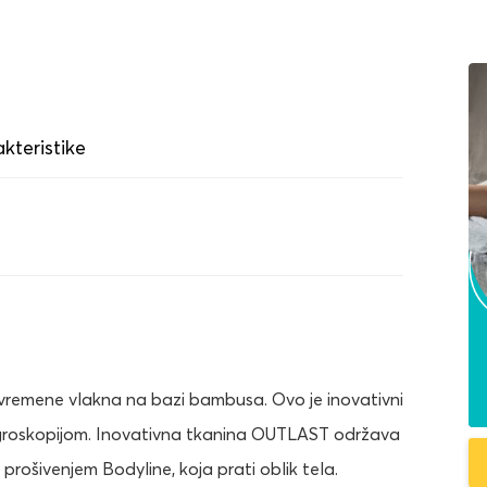
kteristike
remene vlakna na bazi bambusa. Ovo je inovativni
igroskopijom. Inovativna tkanina OUTLAST održava
prošivenjem Bodyline, koja prati oblik tela.