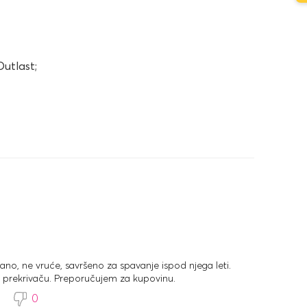
Outlast;
ano, ne vruće, savršeno za spavanje ispod njega leti.
u prekrivaču. Preporučujem za kupovinu.
3
0