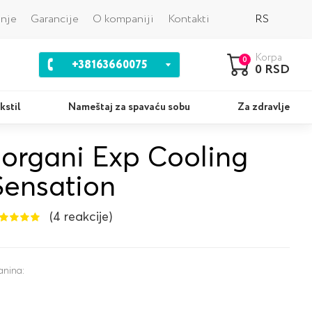
Nazad
anje
Garancije
O kompaniji
Kontakti
RS
Korpa
0
+38163660075
0 RSD
kstil
Nameštaj za spavaću sobu
Za zdravlje
Jorgani Exp Cooling
Jastuci
Ko
Sensation
(4 reakcije)
anina: