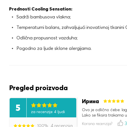
Prednosti Cooling Sensation:
Sadrži bambusova vlakna;
Temperaturni balans, zahvaljujući inovativnoj tkanini 
Odlična propusnost vazduha;
Pogodno za ljude sklone alergijama.
Pregled proizvoda
Ирина
5
Ovo je odlično ćebe: lag
za recenzije 4 ljudi
Lako se fiksira trakama 
Korisna recenzija?
100%
4 recenzija