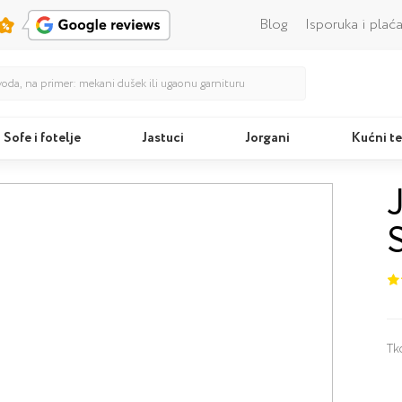
Blog
Isporuka i plać
Sofe i fotelje
Jastuci
Jorgani
Kućni te
Kreveti
Tk