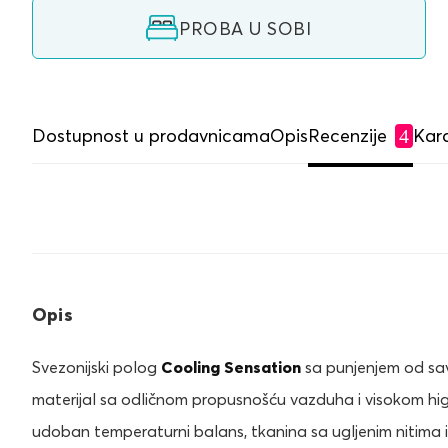
PROBA U SOBI
Dostupnost u prodavnicama
Opis
Recenzije
Kara
4
Opis
Svezonijski polog
Cooling Sensation
sa punjenjem od sav
materijal sa odličnom propusnošću vazduha i visokom h
udoban temperaturni balans, tkanina sa ugljenim nitima i 