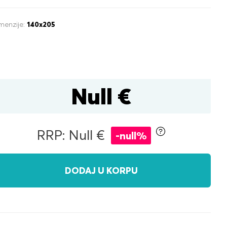
menzije:
140x205
Null €
tijom za posteljinu
RRP: Null €
-null%
čni
DODAJ U KORPU