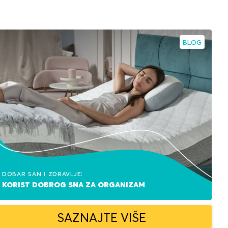
BLOG
Dobar san i zdravlje:
korist dobrog sna za organizam
SAZNAJTE VIŠE