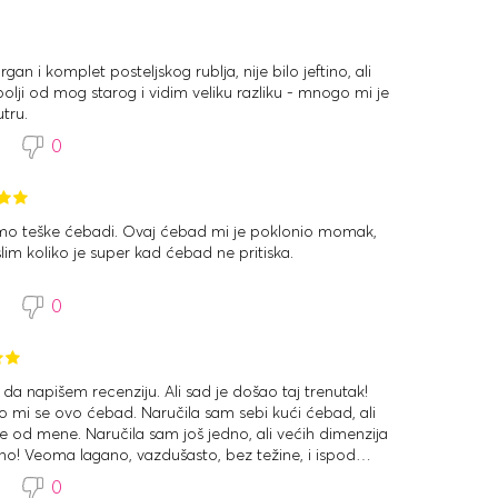
an i komplet posteljskog rublja, nije bilo jeftino, ali
olji od mog starog i vidim veliku razliku - mnogo mi je
tru.
2
0
mo teške ćebadi. Ovaj ćebad mi je poklonio momak,
im koliko je super kad ćebad ne pritiska.
3
0
da napišem recenziju. Ali sad je došao taj trenutak!
elo mi se ovo ćebad. Naručila sam sebi kući ćebad, ali
e od mene. Naručila sam još jedno, ali većih dimenzija
no! Veoma lagano, vazdušasto, bez težine, i ispod
 ni prehladno. Ako bih mogla da dam 10 zvezdica,
2
0
ljanja. Na tome sve.