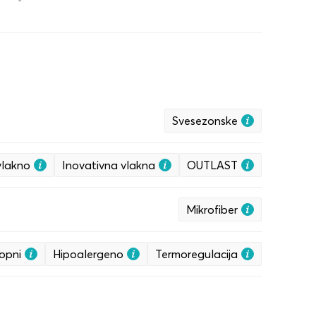
Svesezonske
vlakno
Inovativna vlakna
OUTLAST
Mikrofiber
opni
Hipoalergeno
Termoregulacija