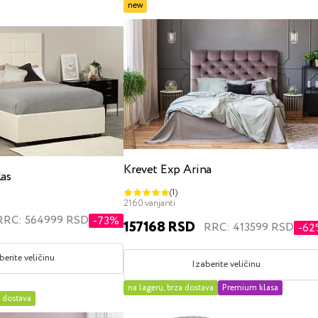
new
Krevet Exp Arina
las
(1)
2160 varijanti
RRC: 564999 RSD
-73%
157168 RSD
RRC: 413599 RSD
-6
berite veličinu
Izaberite veličinu
na lageru, brza dostava
Premium klasa
a dostava