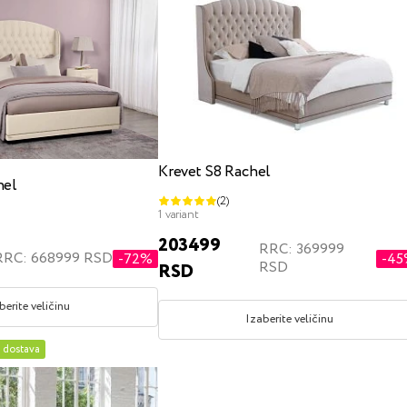
Krevet S8 Rachel
hel
(2)
1 variant
203499
RRC: 369999
RRC: 668999 RSD
-72%
-4
RSD
RSD
berite veličinu
Izaberite veličinu
a dostava