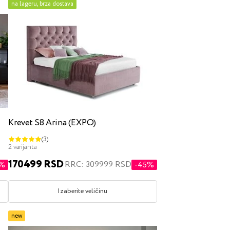
na lageru, brza dostava
Krevet S8 Arina (EXPO)
(3)
2 varijanta
170499 RSD
RRC: 309999 RSD
2%
-45%
Izaberite veličinu
new