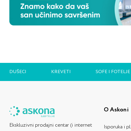
Do 30 cm
Do 35 cm
Do 40 cm
Od 17 cm do 30 cm
Presvlake na okvirima
Neuklonjivi
Perivi
Exposition
Dimenzije
100
DUŠECI
KREVETI
SOFE I FOTELJE
100x180
100x190
100x200
O Askoni
120
120x190
Ekskluzivni prodajni centar (i internet
Isporuka i p