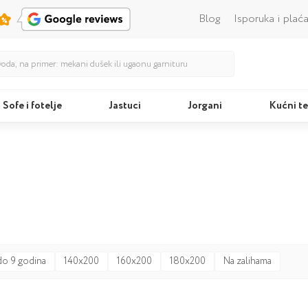
Blog
Isporuka i plać
Sofe i fotelje
Jastuci
Jorgani
Kućni te
Kreveti
Jastu
do 9 godina
140x200
160x200
180x200
Na zalihama