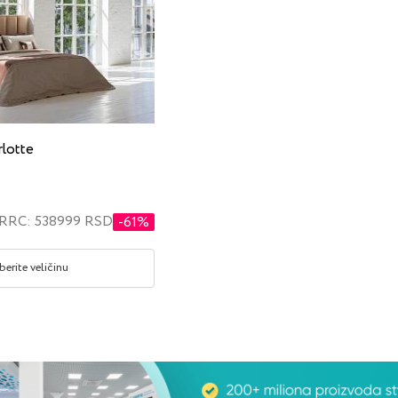
lotte
RRC: 538999 RSD
-61%
berite veličinu