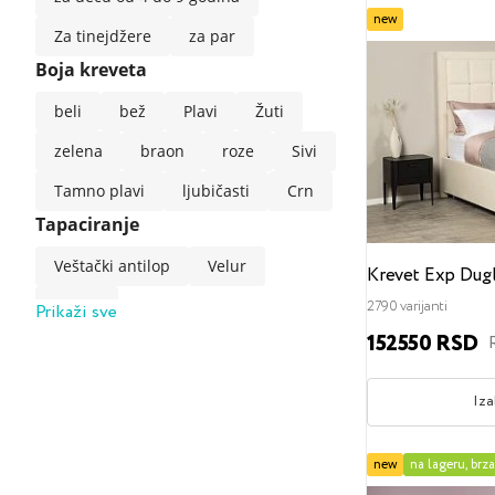
new
Za tinejdžere
za par
Boja kreveta
beli
bež
Plavi
Žuti
zelena
braon
roze
Sivi
Tamno plavi
ljubičasti
Crn
Tapaciranje
Veštački antilop
Velur
Krevet Exp Dug
somot
2790 varijanti
Prikaži sve
152550 RSD
Somot (tehnologija lakog čišćenja)
Lino
Veštačka koža
Iza
Stil kreveta
klasični
Loft
minimalizam
new
na lageru, brz