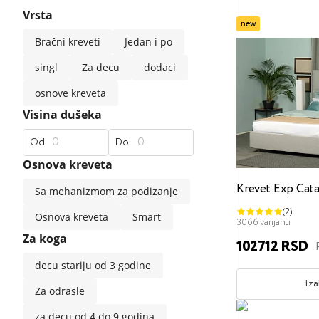
Vrsta
standardne sofe
klasične
moderne
srednje t
new
Bračni kreveti
Jedan i po
Ekskluzivni madraci
Bračni kreveti
Univerzalni jastuci
Dečji jorgani
Premium materijali
singl
Za decu
dodaci
osnove kreveta
Popularni filteri
Popularni filteri
Visina dušeka
Dečji madraci
Sigurni materijali
120x200
za spavanje na boku
140x200
za spavanje na leđima
160x200
180x200
za spav
200
Od
Do
Osnova kreveta
Popularni filteri
Krevet Exp Cata
Sa mehanizmom za podizanje
(2)
Osnova kreveta
Smart
Naddušeci
Tvrd
Srednji
Mekani
160x200
3066 varijanti
Za koga
102712 RSD
decu stariju od 3 godine
Iza
Za odrasle
za decu od 4 do 9 godina