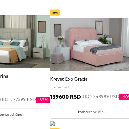
vrdoće
new
anje na stomaku
x200
jedan i po
dečiji
sa mehanizmom za podizanje
s ku
rina
Krevet Exp Gracia
1376 varijanti
180x200
200x200
singl
jedan i po
bra
139600 RSD
RRC: 348999 RSD
-6
RRC: 277599 RSD
-63%
Izaberite veličinu
berite veličinu