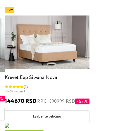
new
tijom za posteljinu
Krevet Exp Silvana Nova
(4)
čni
3528 varijanti
0%
144670 RSD
RRC: 390999 RSD
-63%
Izaberite veličinu