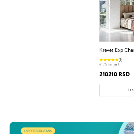
Ravno uzglavlje bez dezena
Zatezanja
Materijal nogara
Sa potpornim nogarima za krevet
Bez nogara
Udubljene nogare
Krevet Exp Char
Visina od poda
(1)
4176 varijanti
0 cm
3
6 cm
7 cm
210210 RSD
8 cm
9 cm
12 cm
13 cm
17 cm
31 cm
Iza
Materijal nogara
Metal
Drveni
Plastik
Dozvoljena visina dušeka
Do 25 cm
Do 27 cm