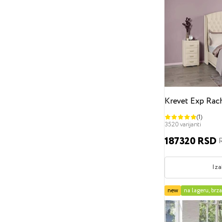
Moderni
skandinavski
Napredne tehnologije
moderni
Art deko
Engleski
Visina uzglavlja
Od
Do
Skladišni prostor
Krevet Exp Rac
Bez kutije
S kutijom
(1)
Dekor
3520 varijanti
187320 RSD
Bez dekora
Ukrasni ekseri
Perle
Dugmad
Iza
Dizajn uzglavlja
new
na lageru, brz
Geometrijski uzorak
Francusko tapaciranje