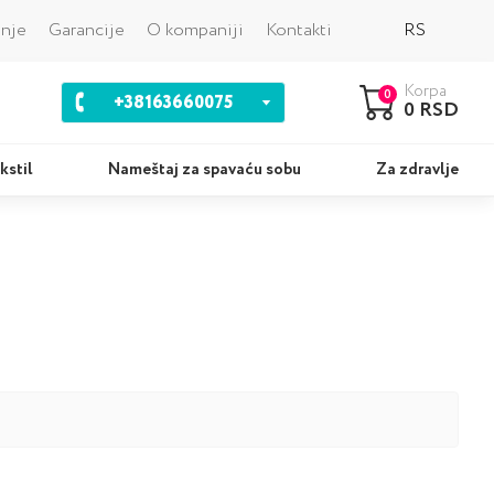
Nazad
anje
Garancije
O kompaniji
Kontakti
RS
Korpa
0
+38163660075
0 RSD
kstil
Nameštaj za spavaću sobu
Za zdravlje
ci
Kompleti