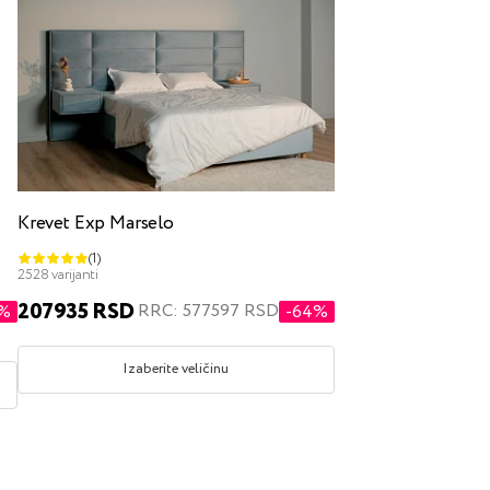
Krevet Exp Marselo
(1)
2528 varijanti
207935 RSD
RRC: 577597 RSD
5%
-64%
Izaberite veličinu