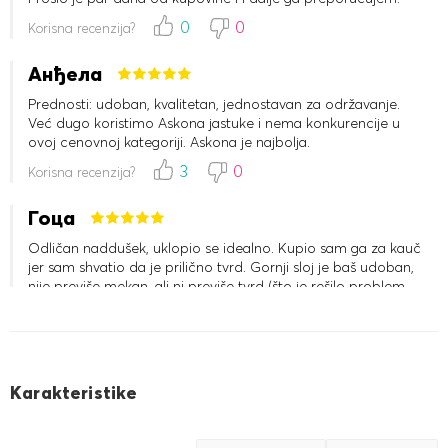
0
0
Korisna recenzija?
Анђела
Prednosti: udoban, kvalitetan, jednostavan za održavanje.
Već dugo koristimo Askona jastuke i nema konkurencije u
ovoj cenovnoj kategoriji. Askona je najbolja.
3
0
Korisna recenzija?
Гоца
Odličan naddušek, uklopio se idealno. Kupio sam ga za kauč
jer sam shvatio da je prilično tvrd. Gornji sloj je baš udoban,
nije previše mekan, ali ni previše tvrd (što je rešilo problem
neudobnog kauča). Vrlo je prijatan na dodir, a zahvaljujući
pamuku, odlično ""diše"". Takođe je prilično visok, na
3
0
Korisna recenzija?
internetu mi je izgledao kao da je oko 6 cm, ali u stvarnosti
je baš onakav kakav treba da bude.
Јелена
Karakteristike
Odličan krevet, prelep, boja je baš onakva kakvu smo želeli.
Površina se divno presijava na suncu. Posebno želim da