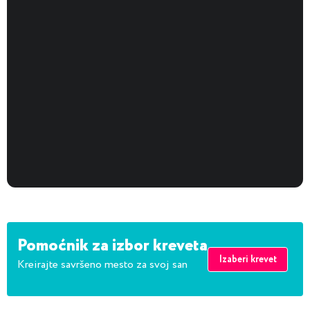
Izuzetan dušek! Zaljubio sam se u njega čim sam na njega
legao! Kvalitetan, stabilan! Ne želim da se budim :) a sada
želim da odem na spavanje ranije da bih više vremena
posvetio ovom dušeku! Posebno preporučujem onima koji
imaju problema sa leđima! Napravio sam pravi izbor! Hvala,
3
0
Korisna recenzija?
Askona! :)
Pomoćnik za izbor kreveta
Izaberi krevet
Kreirajte savršeno mesto za svoj san