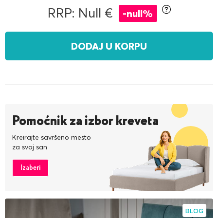
RRP: Null €
-null%
DODAJ U KORPU
Pomoćnik za izbor kreveta
Kreirajte savršeno mesto
za svoj san
Izaberi
BLOG