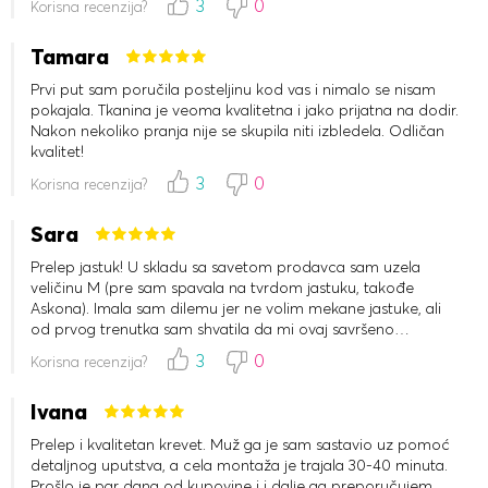
3
0
Korisna recenzija?
Tamara
Prvi put sam poručila posteljinu kod vas i nimalo se nisam
pokajala. Tkanina je veoma kvalitetna i jako prijatna na dodir.
Nakon nekoliko pranja nije se skupila niti izbledela. Odličan
kvalitet!
3
0
Korisna recenzija?
Sara
Prelep jastuk! U skladu sa savetom prodavca sam uzela
veličinu M (pre sam spavala na tvrdom jastuku, takođe
Askona). Imala sam dilemu jer ne volim mekane jastuke, ali
od prvog trenutka sam shvatila da mi ovaj savršeno
odgovara.
3
0
Korisna recenzija?
Ivana
Prelep i kvalitetan krevet. Muž ga je sam sastavio uz pomoć
detaljnog uputstva, a cela montaža je trajala 30-40 minuta.
Prošlo je par dana od kupovine i i dalje ga preporučujem.