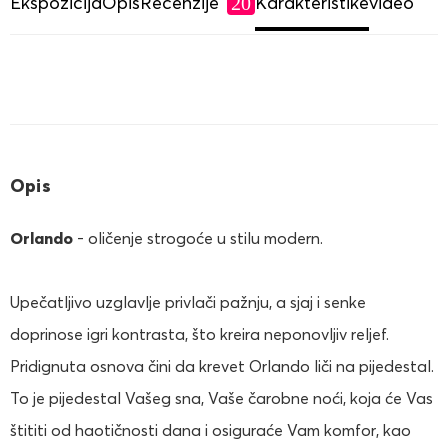
Ekspozicija
Opis
Recenzije
Karakteristike
video
20
Opis
Orlando
- oličenje strogoće u stilu modern.
Upečatljivo uzglavlje privlači pažnju, a sjaj i senke
doprinose igri kontrasta, što kreira neponovljiv reljef.
Pridignuta osnova čini da krevet Orlando liči na pijedestal.
To je pijedestal Vašeg sna, Vaše čarobne noći, koja će Vas
štititi od haotičnosti dana i osiguraće Vam komfor, kao