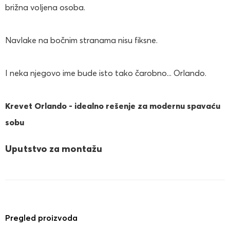
brižna voljena osoba.
Navlake na bočnim stranama nisu fiksne.
I neka njegovo ime bude isto tako čarobno... Orlando.
Krevet Orlando - idealno rešenje za modernu spavaću
sobu
Uputstvo za montažu
Pregled proizvoda