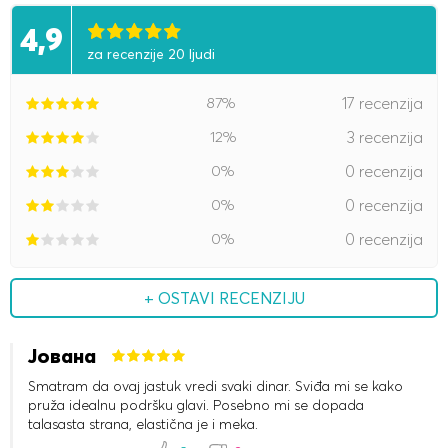
4,9
za recenzije 20 ljudi
87%
17 recenzija
12%
3 recenzija
0%
0 recenzija
0%
0 recenzija
0%
0 recenzija
+ OSTAVI RECENZIJU
Јована
Smatram da ovaj jastuk vredi svaki dinar. Sviđa mi se kako
pruža idealnu podršku glavi. Posebno mi se dopada
talasasta strana, elastična je i meka.