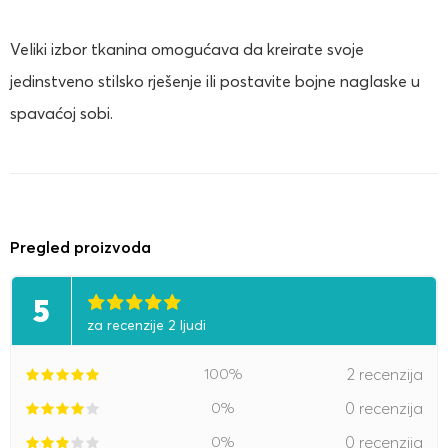
Veliki izbor tkanina omogućava da kreirate svoje
jedinstveno stilsko rješenje ili postavite bojne naglaske u
spavaćoj sobi.
Pregled proizvoda
5
za recenzije 2 ljudi
100%
2 recenzija
0%
0 recenzija
0%
0 recenzija