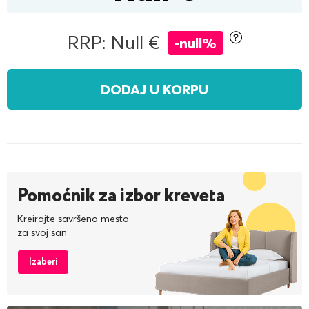
RRP: Null €
-null%
DODAJ U KORPU
Pomoćnik za izbor kreveta
Kreirajte savršeno mesto
za svoj san
Izaberi