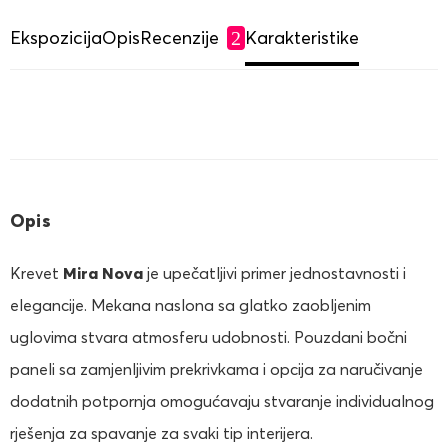
Ekspozicija
Opis
Recenzije
Karakteristike
2
Opis
Krevet
Mira Nova
je upečatljivi primer jednostavnosti i
elegancije. Mekana naslona sa glatko zaobljenim
uglovima stvara atmosferu udobnosti. Pouzdani bočni
paneli sa zamjenljivim prekrivkama i opcija za naručivanje
dodatnih potpornja omogućavaju stvaranje individualnog
rješenja za spavanje za svaki tip interijera.