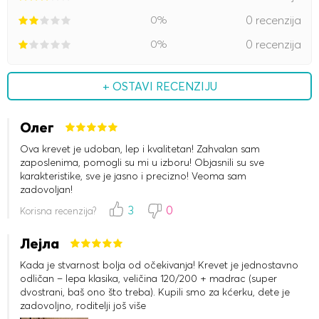
0%
0 recenzija
0%
0 recenzija
+ OSTAVI RECENZIJU
Олег
Ova krevet je udoban, lep i kvalitetan! Zahvalan sam
zaposlenima, pomogli su mi u izboru! Objasnili su sve
karakteristike, sve je jasno i precizno! Veoma sam
zadovoljan!
3
0
Korisna recenzija?
Лејла
Kada je stvarnost bolja od očekivanja! Krevet je jednostavno
odličan – lepa klasika, veličina 120/200 + madrac (super
dvostrani, baš ono što treba). Kupili smo za kćerku, dete je
zadovoljno, roditelji još više