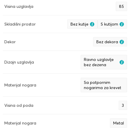
Visina uzglavlja
85
Skladišni prostor
Bez kutije
S kutijom
Dekor
Bez dekora
Ravno uzglavlje
Dizajn uzglavlja
bez dezena
Sa potpornim
Materijal nogara
nogarima za krevet
Visina od poda
3
Materijal nogara
Metal