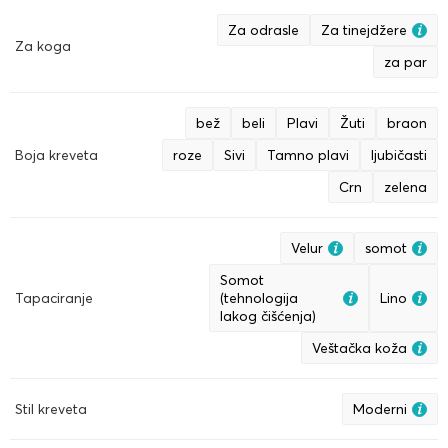
Za odrasle
Za tinejdžere
Za koga
za par
bež
beli
Plavi
Žuti
braon
Boja kreveta
roze
Sivi
Tamno plavi
ljubičasti
Crn
zelena
Velur
somot
Somot
Tapaciranje
(tehnologija
Lino
lakog čišćenja)
Veštačka koža
Stil kreveta
Moderni