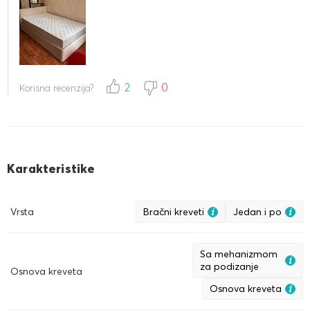
2
0
Korisna recenzija?
Karakteristike
Vrsta
Bračni kreveti
Jedan i po
Sa mehanizmom
za podizanje
Osnova kreveta
Osnova kreveta