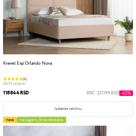
Krevet Exp Orlando Nova
(4)
6633 varijanti
118844 RSD
RRC: 321199 RSD
-63%
Izaberite veličinu
new
na lageru, brza dostava