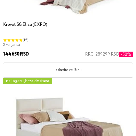
Krevet S8 Elisa (EXPO)
(15)
2 varijanta
144650 RSD
RRC: 289299 RSD
-50%
Izaberite veličinu
na lageru, brza dostava