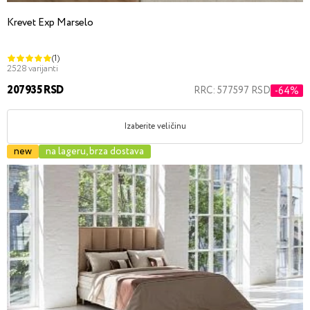
Krevet Exp Marselo
(1)
2528 varijanti
207935 RSD
RRC: 577597 RSD
-64%
Izaberite veličinu
new
na lageru, brza dostava