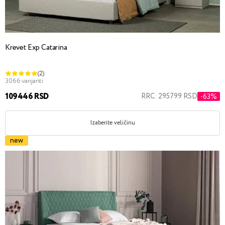
Krevet Exp Catarina
(2)
3066 varijanti
109446 RSD
RRC: 295799 RSD
-63%
Izaberite veličinu
new