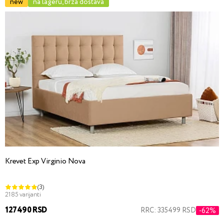
new
na lageru, brza dostava
Krevet Exp Virginio Nova
(3)
2185 varijanti
127490 RSD
RRC: 335499 RSD
-62%