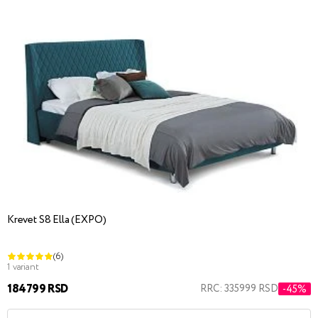
Krevet S8 Ella (EXPO)
(6)
1 variant
184799 RSD
RRC: 335999 RSD
-45%