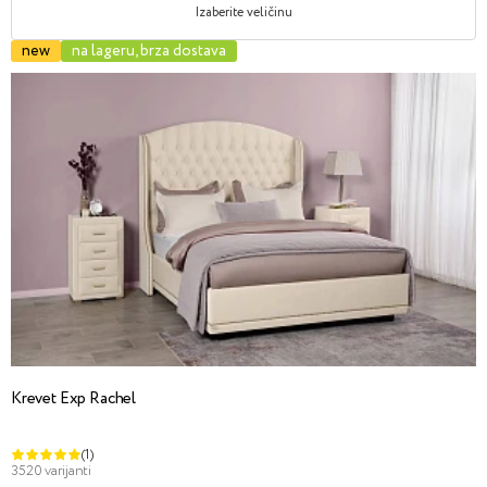
Izaberite veličinu
new
na lageru, brza dostava
Krevet Exp Rachel
(1)
3520 varijanti