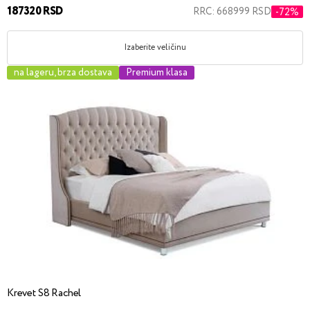
187320 RSD
RRC: 668999 RSD
-72%
Izaberite veličinu
na lageru, brza dostava
Premium klasa
Krevet S8 Rachel