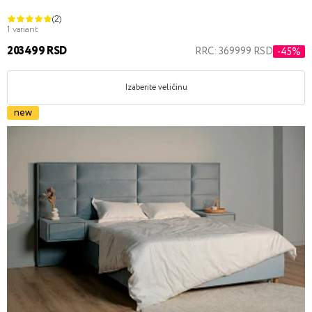
(2)
1 variant
203499 RSD
RRC: 369999 RSD
-45%
Izaberite veličinu
new