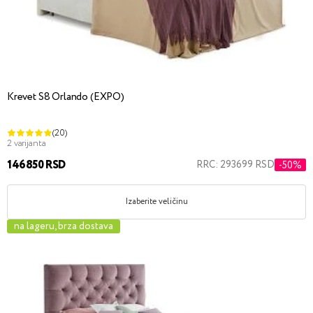
Krevet S8 Orlando (EXPO)
(20)
2 varijanta
146850 RSD
RRC: 293699 RSD
-50%
Izaberite veličinu
na lageru, brza dostava