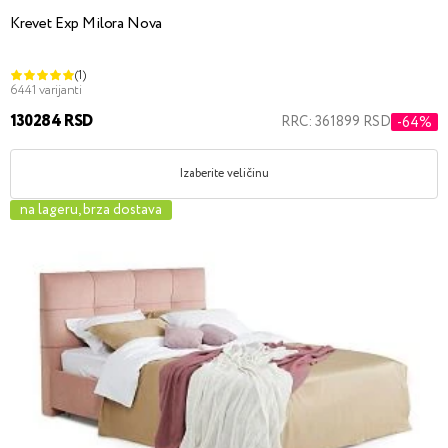
Krevet Exp Milora Nova
(1)
6441 varijanti
130284 RSD
RRC: 361899 RSD
-64%
Izaberite veličinu
na lageru, brza dostava