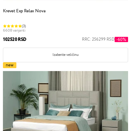
Krevet Exp Relax Nova
(3)
6608 varijanti
102520 RSD
RRC: 256299 RSD
-60%
Izaberite veličinu
new