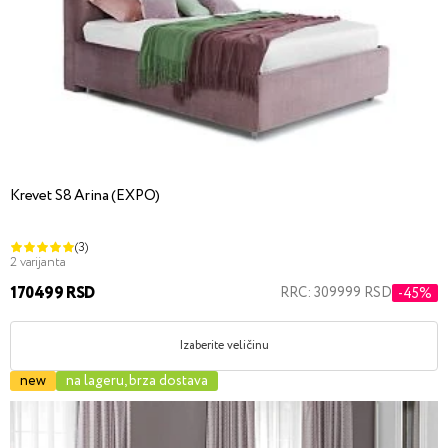
Krevet S8 Arina (EXPO)
(3)
2 varijanta
170499 RSD
RRC: 309999 RSD
-45%
Izaberite veličinu
new
na lageru, brza dostava