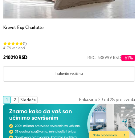
Krevet Exp Charlotte
(1)
4176 varijanti
210210 RSD
RRC: 538999 RSD
-61%
Izaberite veličinu
Prikazano
20
od
28
proizvoda
1
2
Sledeća