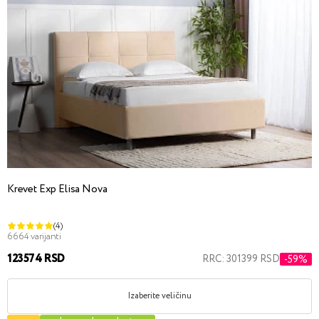
Krevet Exp Elisa Nova
(4)
6664 varijanti
123574 RSD
RRC: 301399 RSD
-59%
Izaberite veličinu