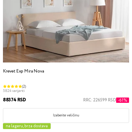
Krevet Exp Mira Nova
(2)
5824 varijanti
88374 RSD
RRC: 226599 RSD
-61%
Izaberite veličinu
na lageru, brza dostava