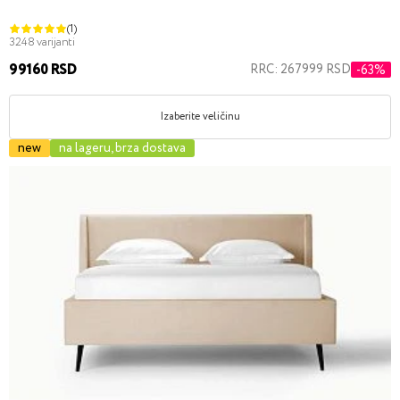
(1)
3248 varijanti
99160 RSD
RRC: 267999 RSD
-63%
Izaberite veličinu
new
na lageru, brza dostava