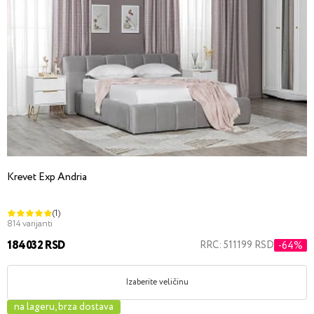
Krevet Exp Andria
(1)
814 varijanti
184032 RSD
RRC: 511199 RSD
-64%
Izaberite veličinu
na lageru, brza dostava