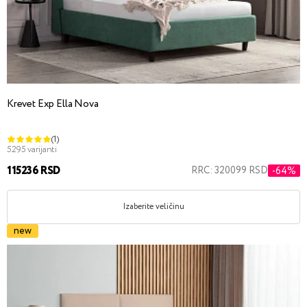
Krevet Exp Ella Nova
(1)
5295 varijanti
115236 RSD
RRC: 320099 RSD
-64%
Izaberite veličinu
new